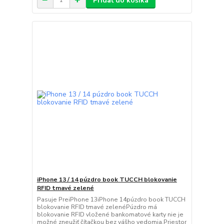
Pridať do košíka
iPhone 13 / 14 púzdro book TUCCH blokovanie
RFID tmavé zelené
Pasuje PreiPhone 13iPhone 14púzdro book TUCCH
blokovanie RFID tmavé zelenéPúzdro má
blokovanie RFID vložené bankomatové karty nie je
možné zneužiť čítačkou bez vášho vedomia.Priestor