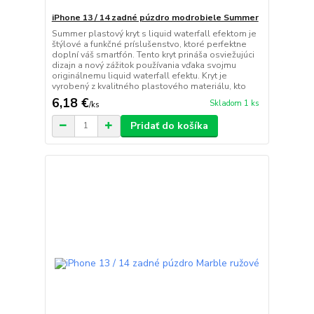
iPhone 13 / 14 zadné púzdro modrobiele Summer
Summer plastový kryt s liquid waterfall efektom je
štýlové a funkčné príslušenstvo, ktoré perfektne
doplní váš smartfón. Tento kryt prináša osviežujúci
dizajn a nový zážitok používania vďaka svojmu
originálnemu liquid waterfall efektu. Kryt je
vyrobený z kvalitného plastového materiálu, kto
6,18 €
Skladom 1 ks
/
ks
Pridať do košíka