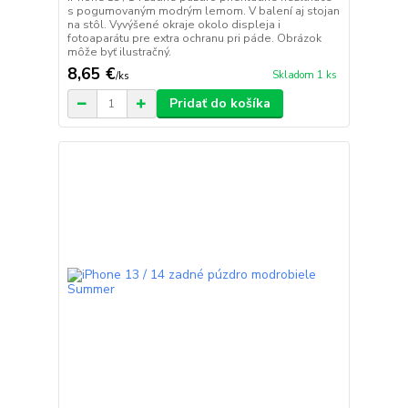
s pogumovaným modrým lemom. V balení aj stojan
na stôl. Vyvýšené okraje okolo displeja i
fotoaparátu pre extra ochranu pri páde. Obrázok
môže byť ilustračný.
8,65 €
Skladom 1 ks
/
ks
Pridať do košíka