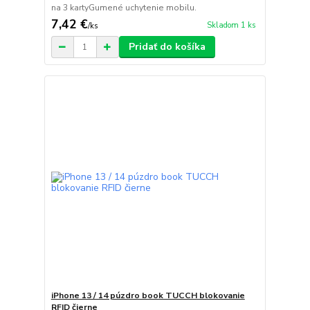
na 3 kartyGumené uchytenie mobilu.
7,42 €
Skladom 1 ks
/
ks
Pridať do košíka
iPhone 13 / 14 púzdro book TUCCH blokovanie
RFID čierne