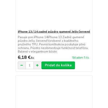
iPhone 13 / 14 zadné púzdro gumené Jelly červené
Pasuje pre:iPhone 14iPhone 13 Zadné gumené
púzdro Jelly, červenéVyrobené z kvalitného
pružného TPU. Pevná konštrukcia poskytuje plnú
ochranu. Púzdro neobmedzuje funkčnosť telefónu.
Balené v elegantnom blistri.
6,18 €
Skladom 5 ks
/
ks
Pridať do košíka