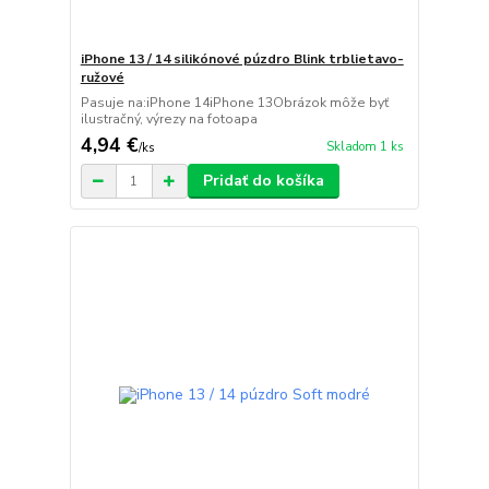
iPhone 13 / 14 silikónové púzdro Blink trblietavo-
ružové
Pasuje na:iPhone 14iPhone 13Obrázok môže byť
ilustračný, výrezy na fotoapa
4,94 €
Skladom 1 ks
/
ks
Pridať do košíka