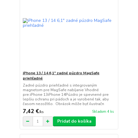
iPhone 13 / 14 6,1" zadné púzdro MagSafe
priehľadné
Zadné púzdro priehľadné s integrovaným
magnetom pre MagSafe nabíjanie Vhodné
pre:iPhone 13iPhone 14Púzdro je spevnené pre
lepšiu ochranu pri pádoch a je vyrobené tak, aby
časom nezožltlo. Obrázok môže byť ilustračn
7,42 €
Skladom 4 ks
/
ks
Pridať do košíka