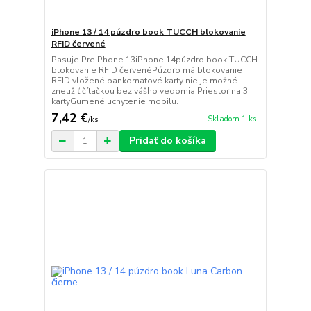
iPhone 13 / 14 púzdro book TUCCH blokovanie
RFID červené
Pasuje PreiPhone 13iPhone 14púzdro book TUCCH
blokovanie RFID červenéPúzdro má blokovanie
RFID vložené bankomatové karty nie je možné
zneužiť čítačkou bez vášho vedomia.Priestor na 3
kartyGumené uchytenie mobilu.
7,42 €
Skladom 1 ks
/
ks
Pridať do košíka