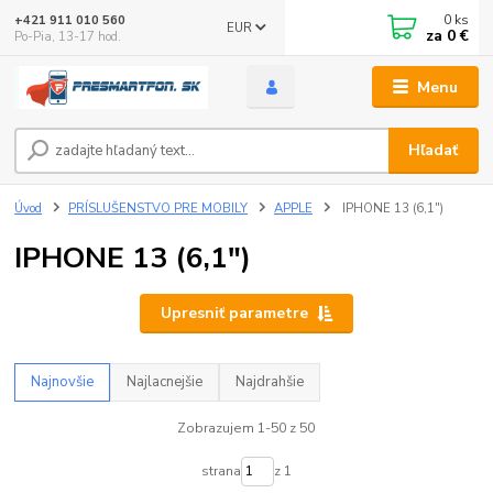
0
ks
+421 911 010 560
EUR
za
0 €
Po-Pia, 13-17 hod.
Menu
Hľadať
Úvod
PRÍSLUŠENSTVO PRE MOBILY
APPLE
IPHONE 13 (6,1")
IPHONE 13 (6,1")
Upresniť parametre
Najnovšie
Najlacnejšie
Najdrahšie
Zobrazujem 1-50 z 50
strana
z 1