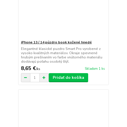
iPhone 13 / 14 púzdro book kožené hnedé
Elegantné klasické puzdro Smart Pro vyrobené z
vysoko kvalitných materiálov. Okraje spevnené
hrubým prešívaním vo farbe vnútorného materiálu
dodávajú poťahu osobitý štýl.
8,65 €
Skladom 1 ks
/
ks
Pridať do košíka