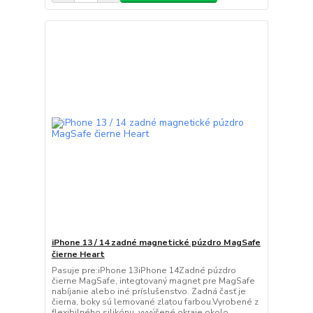
iPhone 13 / 14 zadné magnetické púzdro MagSafe
čierne Heart
Pasuje pre:iPhone 13iPhone 14Zadné púzdro
čierne MagSafe, integtovaný magnet pre MagSafe
nabíjanie alebo iné príslušenstvo. Zadná časť je
čierna, boky sú lemované zlatou farbou.Vyrobené z
flexibilného silikónu, vyvýšené okraje okolo