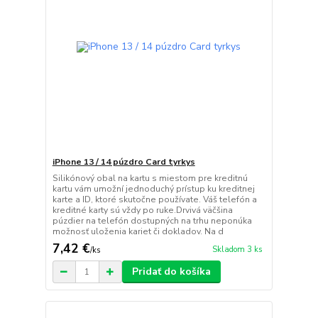
iPhone 13 / 14 púzdro Card tyrkys
Silikónový obal na kartu s miestom pre kreditnú
kartu vám umožní jednoduchý prístup ku kreditnej
karte a ID, ktoré skutočne používate. Váš telefón a
kreditné karty sú vždy po ruke.Drvivá väčšina
púzdier na telefón dostupných na trhu neponúka
možnosť uloženia kariet či dokladov. Na d
7,42 €
Skladom 3 ks
/
ks
Pridať do košíka