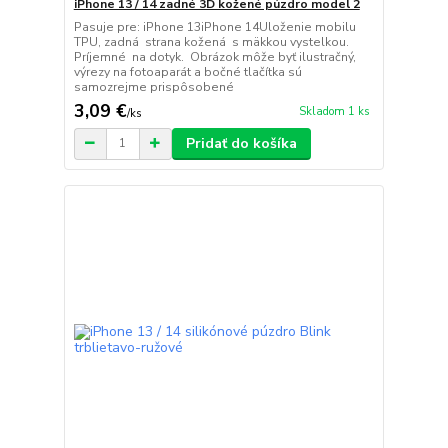
iPhone 13 / 14 zadné 3D kožené púzdro model 2
Pasuje pre: iPhone 13iPhone 14Uloženie mobilu
TPU, zadná strana kožená s mäkkou vystelkou.
Príjemné na dotyk. Obrázok môže byť ilustračný,
výrezy na fotoaparát a bočné tlačítka sú
samozrejme prispôsobené
3,09 €
Skladom 1 ks
/
ks
Pridať do košíka