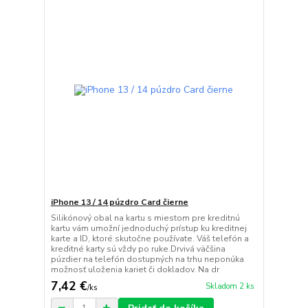
iPhone 13 / 14 púzdro Card čierne
Silikónový obal na kartu s miestom pre kreditnú
kartu vám umožní jednoduchý prístup ku kreditnej
karte a ID, ktoré skutočne používate. Váš telefón a
kreditné karty sú vždy po ruke.Drvivá väčšina
púzdier na telefón dostupných na trhu neponúka
možnosť uloženia kariet či dokladov. Na dr
7,42 €
Skladom 2 ks
/
ks