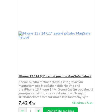
iPhone 13 / 14 6,1" zadné púzdro MagSafe fialové
Zadné púzdro matne fialové s integrovaným
magnetom pre MagSafe nabíjanie Vhodné
pre:iPhone 13iPhone 14 Vnútorná časť je potiahnutá
jemným semišom, aby sa zabránilo vnútorným
škrabančekom.Obrázok môže byť ilustračný, výre
7,42 €
Skladom > 5 ks
/
ks
Pridať do košíka