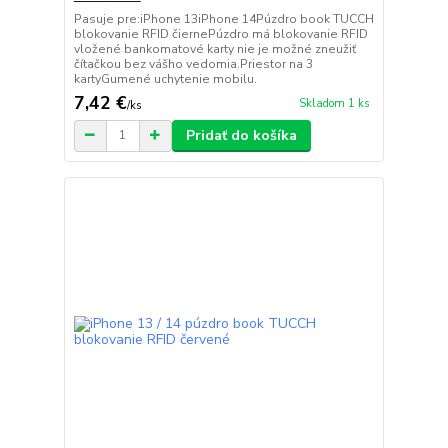
Pasuje pre:iPhone 13iPhone 14Púzdro book TUCCH
blokovanie RFID čiernePúzdro má blokovanie RFID
vložené bankomatové karty nie je možné zneužiť
čítačkou bez vášho vedomia.Priestor na 3
kartyGumené uchytenie mobilu.
7,42 €
Skladom 1 ks
/
ks
Pridať do košíka