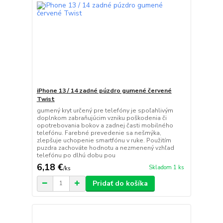
iPhone 13 / 14 zadné púzdro gumené červené
Twist
gumený kryt určený pre telefóny je spoľahlivým
doplnkom zabraňujúcim vzniku poškodenia či
opotrebovania bokov a zadnej časti mobilného
telefónu. Farebné prevedenie sa nešmýka,
zlepšuje uchopenie smartfónu v ruke. Použitím
puzdra zachováte hodnotu a nezmenený vzhľad
telefónu po dlhú dobu pou
6,18 €
Skladom 1 ks
/
ks
Pridať do košíka