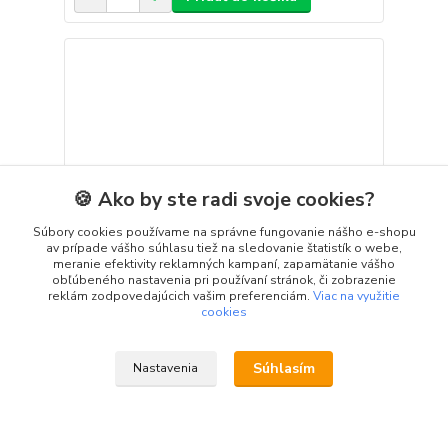
🍪 Ako by ste radi svoje cookies?
Súbory cookies používame na správne fungovanie nášho e-shopu
av prípade vášho súhlasu tiež na sledovanie štatistík o webe,
meranie efektivity reklamných kampaní, zapamätanie vášho
obľúbeného nastavenia pri používaní stránok, či zobrazenie
reklám zodpovedajúcich vašim preferenciám.
Viac na využitie
cookies
iPhone 13 / 14 6,1" zadné púzdro Magnet červené
Súhlasím
Nastavenia
Púzdro je vhodné pre:iPhone 13iPhone
14Elegantné červené púzdro so zabudovaným
magnetom pre pohodlnejšie nabíjanie cez
MagSafe.Zadná strana púzdra je červená koža,
boky gumené vnútorná strana je semišová čo