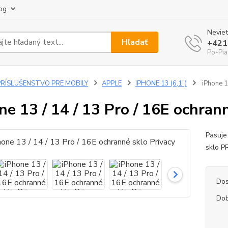
og
Neviet
Hľadať
+421
Po-Pia
PRÍSLUŠENSTVO PRE MOBILY
APPLE
IPHONE 13 (6,1")
iPhone 13
ne 13 / 14 / 13 Pro / 16E ochran
Pasuje
sklo 
Dos
Dob