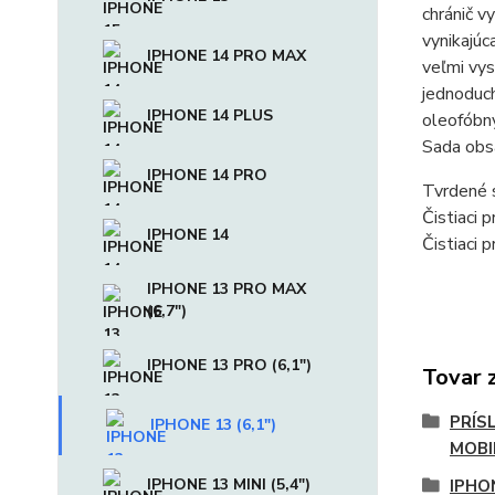
chránič v
vynikajúc
IPHONE 14 PRO MAX
veľmi vys
jednoduch
IPHONE 14 PLUS
oleofóbny
Sada obs
IPHONE 14 PRO
Tvrdené 
Čistiaci 
IPHONE 14
Čistiaci 
IPHONE 13 PRO MAX
(6,7")
IPHONE 13 PRO (6,1")
Tovar 
PRÍS
IPHONE 13 (6,1")
MOBI
IPHONE 13 MINI (5,4")
IPHON