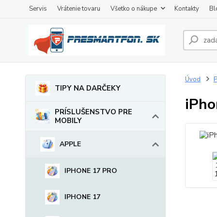
Servis
Vrátenie tovaru
Všetko o nákupe
Kontakty
Bl
Úvod
TIPY NA DARČEKY
iPho
PRÍSLUŠENSTVO PRE
MOBILY
APPLE
IPHONE 17 PRO
IPHONE 17