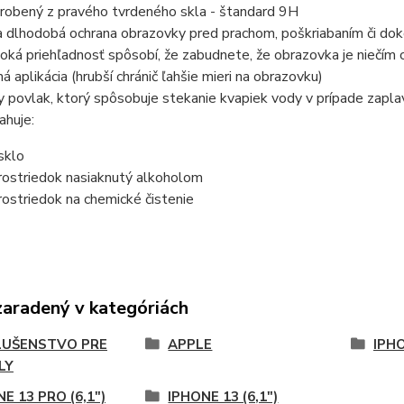
yrobený z pravého tvrdeného skla - štandard 9H
a dlhodobá ochrana obrazovky pred prachom, poškriabaním či dok
oká priehľadnosť spôsobí, že zabudnete, že obrazovka je niečím 
á aplikácia (hrubší chránič ľahšie mieri na obrazovku)
 povlak, ktorý spôsobuje stekanie kvapiek vody v prípade zapla
ahuje:
sklo
prostriedok nasiaknutý alkoholom
prostriedok na chemické čistenie
zaradený v kategóriách
LUŠENSTVO PRE
APPLE
IPH
LY
E 13 PRO (6,1")
IPHONE 13 (6,1")