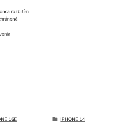
onca rozbitím
chránená
venia
ONE 16E
IPHONE 14