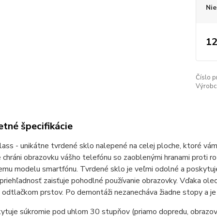
Nie
12
Číslo p
Výrobc
tné špecifikácie
lass - unikátne tvrdené sklo nalepené na celej ploche, ktoré v
chráni obrazovku vášho telefónu so zaoblenými hranami proti ro
mu modelu smartfónu. Tvrdené sklo je veľmi odolné a poskytuje
 priehľadnosť zaisťuje pohodlné používanie obrazovky. Vďaka o
 odtlačkom prstov. Po demontáži nezanecháva žiadne stopy a je
ytuje súkromie pod uhlom 30 stupňov (priamo dopredu, obrazovka