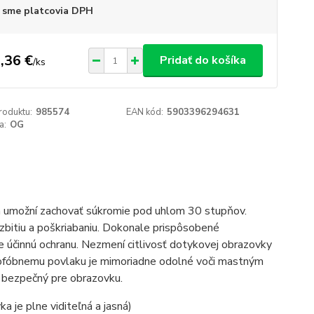
 sme platcovia DPH
,36 €
Pridať do košíka
/
ks
roduktu:
985574
EAN kód:
5903396294631
a:
OG
ám umožní zachovať súkromie pod uhlom 30 stupňov.
zbitiu a poškriabaniu. Dokonale prispôsobené
 účinnú ochranu. Nezmení citlivosť dotykovej obrazovky
leofóbnemu povlaku je mimoriadne odolné voči mastným
 bezpečný pre obrazovku.
 je plne viditeľná a jasná)