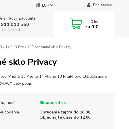
Prihlásenie
EUR
e si rady? Zavolajte.
0
ks
 911 010 560
za
0 €
, 13-17 hod.
 / 14 / 13 Pro / 16E ochranné sklo Privacy
né sklo Privacy
 pre:iPhone 13iPhone 14iPhone 13 ProiPhone 16Eochranné
PRIVACY
celý popis
tupnosť
Skladom 4 ks
a dodania
Doručenie zajtra do 18:00.
Objednajte dnes do 12:00