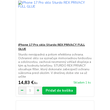
iPhone 17 Pro sklo Sturdo REX PRIVACY FULL
GLUE
Sturdo nenápadná a pritom efektívna ochrana.
Ochranné sklo sa vyznačuje mimoriadnou tvrdosťou
a odolnosťou, zachová nezmenný vzhľad displeja a
tým aj hodnotu telefónu. STURDO REX PRIVACY
obsahuje filter, ktorý dokonale zabezpečí ochranu
súkromia pred okolím. V dnešnej dobe ste sa už
určite
14,83 €
Skladom 1 ks
/
ks
Pridať do košíka