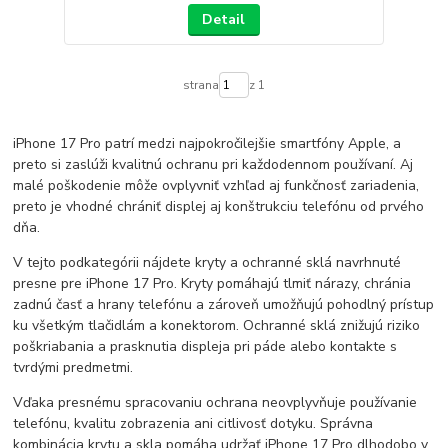
Detail
strana
z 1
iPhone 17 Pro patrí medzi najpokročilejšie smartfóny Apple, a
preto si zaslúži kvalitnú ochranu pri každodennom používaní. Aj
malé poškodenie môže ovplyvniť vzhľad aj funkčnosť zariadenia,
preto je vhodné chrániť displej aj konštrukciu telefónu od prvého
dňa.
V tejto podkategórii nájdete kryty a ochranné sklá navrhnuté
presne pre iPhone 17 Pro. Kryty pomáhajú tlmiť nárazy, chránia
zadnú časť a hrany telefónu a zároveň umožňujú pohodlný prístup
ku všetkým tlačidlám a konektorom. Ochranné sklá znižujú riziko
poškriabania a prasknutia displeja pri páde alebo kontakte s
tvrdými predmetmi.
Vďaka presnému spracovaniu ochrana neovplyvňuje používanie
telefónu, kvalitu zobrazenia ani citlivosť dotyku. Správna
kombinácia krytu a skla pomáha udržať iPhone 17 Pro dlhodobo v