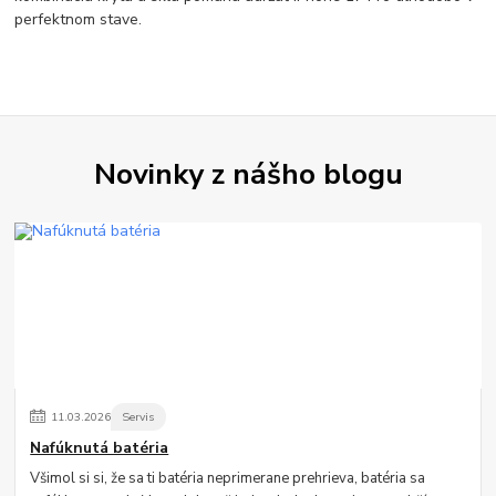
perfektnom stave.
Novinky z nášho blogu
11
.
03
.
2026
Servis
Nafúknutá batéria
Všimol si si, že sa ti batéria neprimerane prehrieva, batéria sa