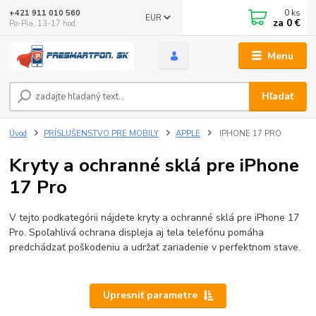
0
ks
+421 911 010 560
EUR
za
0 €
Po-Pia, 13-17 hod.
Menu
Hľadať
Úvod
PRÍSLUŠENSTVO PRE MOBILY
APPLE
IPHONE 17 PRO
Kryty a ochranné sklá pre iPhone
17 Pro
V tejto podkategórii nájdete kryty a ochranné sklá pre iPhone 17
Pro. Spoľahlivá ochrana displeja aj tela telefónu pomáha
predchádzať poškodeniu a udržať zariadenie v perfektnom stave.
Upresniť parametre