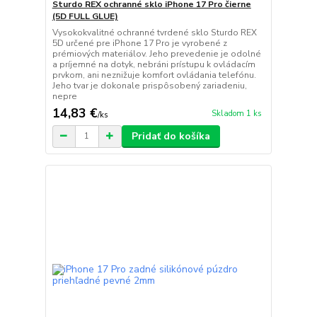
Sturdo REX ochranné sklo iPhone 17 Pro čierne
(5D FULL GLUE)
Vysokokvalitné ochranné tvrdené sklo Sturdo REX
5D určené pre iPhone 17 Pro je vyrobené z
prémiových materiálov. Jeho prevedenie je odolné
a príjemné na dotyk, nebráni prístupu k ovládacím
prvkom, ani neznižuje komfort ovládania telefónu.
Jeho tvar je dokonale prispôsobený zariadeniu,
nepre
14,83 €
Skladom 1 ks
/
ks
Pridať do košíka