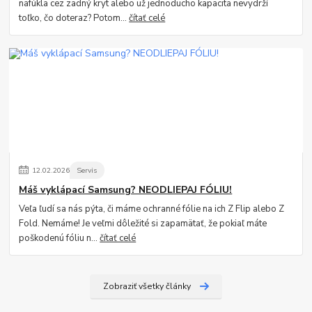
nafúkla cez zadný kryt alebo už jednoducho kapacita nevydrží
toľko, čo doteraz? Potom...
čítať celé
12
.
02
.
2026
Servis
Máš vyklápací Samsung? NEODLIEPAJ FÓLIU!
Veľa ľudí sa nás pýta, či máme ochranné fólie na ich Z Flip alebo Z
Fold. Nemáme! Je veľmi dôležité si zapamätať, že pokiaľ máte
poškodenú fóliu n...
čítať celé
Zobraziť všetky články