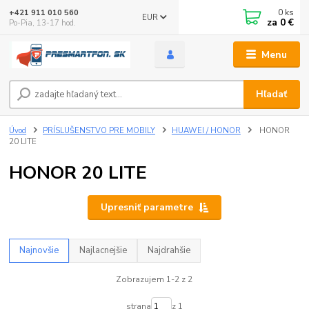
0
ks
+421 911 010 560
EUR
za
0 €
Po-Pia, 13-17 hod.
Menu
Hľadať
Úvod
PRÍSLUŠENSTVO PRE MOBILY
HUAWEI / HONOR
HONOR
20 LITE
HONOR 20 LITE
Upresniť parametre
Najnovšie
Najlacnejšie
Najdrahšie
Zobrazujem 1-2 z 2
strana
z 1