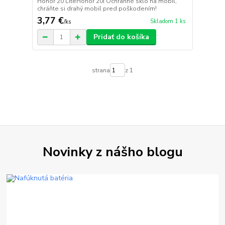
Honor 20 LiteHonor 20i Ochranné sklo na mobil,
chráňte si drahý mobil pred poškodením!
3,77 €
Skladom 1 ks
/
ks
Pridať do košíka
strana
z 1
Novinky z nášho blogu