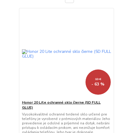
10 €
- 63 %
Honor 20 Lite ochranné sklo čierne (5D FULL
GLUE)
Vysokokvalitné ochranné tvrdené sklo určené pre
telefóny je vyrobené z prémiových materiálov. Jeho
prevedenie je odolné a príjemné na dotyk, nebráni
prístupu k ovládacím prvkom, ani neznižuje komfort
ovládania telefónu. Jeho tvar je dokonale