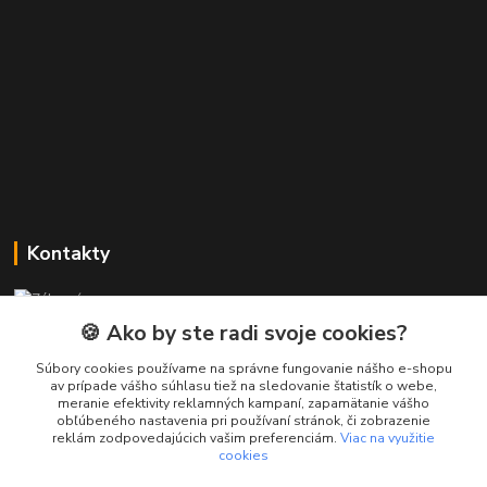
Kontakty
Zákaznícka podpora PREsmartfon.sk
+421 911 010 560
🍪 Ako by ste radi svoje cookies?
Po-Pia, 13-17 hod.
Súbory cookies používame na správne fungovanie nášho e-shopu
av prípade vášho súhlasu tiež na sledovanie štatistík o webe,
info@presmartfon.sk
meranie efektivity reklamných kampaní, zapamätanie vášho
obľúbeného nastavenia pri používaní stránok, či zobrazenie
reklám zodpovedajúcich vašim preferenciám.
Viac na využitie
cookies