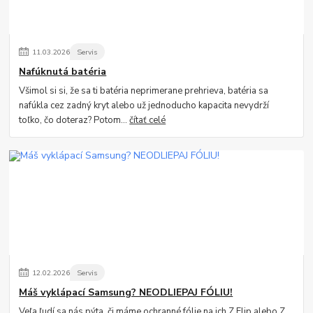
11
.
03
.
2026
Servis
Nafúknutá batéria
Všimol si si, že sa ti batéria neprimerane prehrieva, batéria sa
nafúkla cez zadný kryt alebo už jednoducho kapacita nevydrží
toľko, čo doteraz? Potom...
čítať celé
12
.
02
.
2026
Servis
Máš vyklápací Samsung? NEODLIEPAJ FÓLIU!
Veľa ľudí sa nás pýta, či máme ochranné fólie na ich Z Flip alebo Z