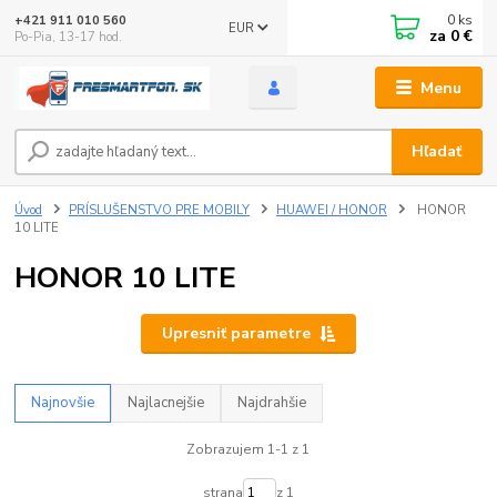
0
ks
+421 911 010 560
EUR
za
0 €
Po-Pia, 13-17 hod.
Menu
Hľadať
Úvod
PRÍSLUŠENSTVO PRE MOBILY
HUAWEI / HONOR
HONOR
10 LITE
HONOR 10 LITE
Upresniť parametre
Najnovšie
Najlacnejšie
Najdrahšie
Zobrazujem 1-1 z 1
strana
z 1