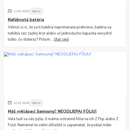
11
.
03
.
2026
Servis
Nafúknutá batéria
Všimol si si, že sa ti batéria neprimerane prehrieva, batéria sa
nafúkla cez zadný kryt alebo už jednoducho kapacita nevydrží
toľko, čo doteraz? Potom...
čítať celé
12
.
02
.
2026
Servis
Máš vyklápací Samsung? NEODLIEPAJ FÓLIU!
Veľa ľudí sa nás pýta, či máme ochranné fólie na ich Z Flip alebo Z
Fold. Nemáme! Je veľmi dôležité si zapamätať, že pokiaľ máte