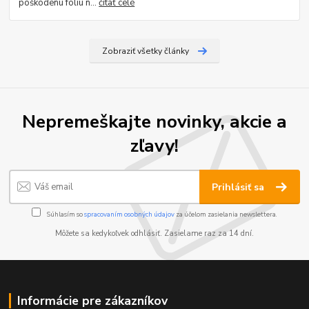
poškodenú fóliu n...
čítať celé
Zobraziť všetky články
Nepremeškajte novinky, akcie a
zľavy!
Prihlásiť sa
Súhlasím so
spracovaním osobných údajov
za účelom zasielania newslettera.
Môžete sa kedykoľvek odhlásiť. Zasielame raz za 14 dní.
Informácie pre zákazníkov