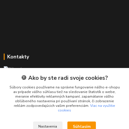
Kontakty
Zákaznícka podpora PREsmartfon.sk
+421 911 010 560
🍪 Ako by ste radi svoje cookies?
Po-Pia, 13-17 hod.
Súbory cookies používame na správne fungovanie nášho e-shopu
av prípade vášho súhlasu tiež na sledovanie štatistík o webe,
info@presmartfon.sk
meranie efektivity reklamných kampaní, zapamätanie vášho
obľúbeného nastavenia pri používaní stránok, či zobrazenie
reklám zodpovedajúcich vašim preferenciám.
Viac na využitie
cookies
Súhlasím
Nastavenia