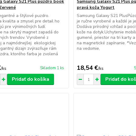
 Galaxy S21 Plus púzdro book
Samsung Galaxy S21 Plus p
červené
pravá koža Yogurt
egantné a štýlové puzdro.
Samsung Galaxy S21 PlusPúzd
a kvalita a zmysel pre detail ho
je ručne vyrobené a každé je j
jú pre výnimočných ľudí.
Dodáva prírodný vzhľad a poci
ie na skrytý magnet zapadá do
kože na dotyk.Uchytenie mobil
ných trendov. Vyrobené z
gumené, priestor na tri karty 
j a najmódnejšej ekologickej
na magnetické zapínanie. *Vez
egantný dizajn zvýrazňuje rám
na vedomie,
zdra, ktorého farba je zvolená
€
18,54 €
Skladom 1 ks
S
/
ks
/
ks
Pridať do košíka
Pridať do koš