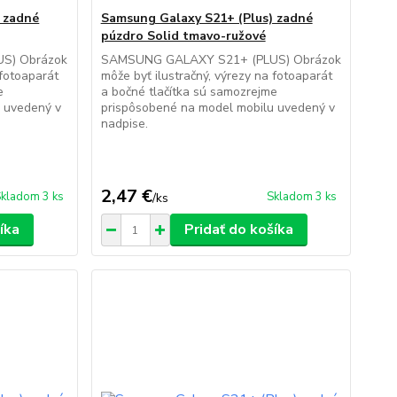
 zadné
Samsung Galaxy S21+ (Plus) zadné
púzdro Solid tmavo-ružové
S) Obrázok
SAMSUNG GALAXY S21+ (PLUS) Obrázok
 fotoaparát
môže byť ilustračný, výrezy na fotoaparát
e
a bočné tlačítka sú samozrejme
 uvedený v
prispôsobené na model mobilu uvedený v
nadpise.
2,47 €
kladom 3 ks
Skladom 3 ks
/
ks
íka
Pridať do košíka