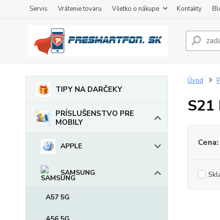
Servis
Vrátenie tovaru
Všetko o nákupe
Kontakty
Bl
Úvod
TIPY NA DARČEKY
S21
PRÍSLUŠENSTVO PRE
MOBILY
Cena:
APPLE
SAMSUNG
Skl
A57 5G
A56 5G