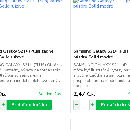
 Galaxy S21+ (Plus) zadné
Samsung Galaxy S21+ (Plus)
Solid ružové
púzdro Solid modré
G GALAXY S21+ (PLUS) Obrázok
SAMSUNG GALAXY S21+ (PLU
 ilustračný, výrezy na fotoaparát
môže byť ilustračný, výrezy na
tlačítka sú samozrejme
a bočné tlačítka sú samozrejm
obené na model mobilu uvedený v
prispôsobené na model mobilu
.
nadpise.
€
2,47 €
Skladom 2 ks
S
/
ks
/
ks
Pridať do košíka
Pridať do koš