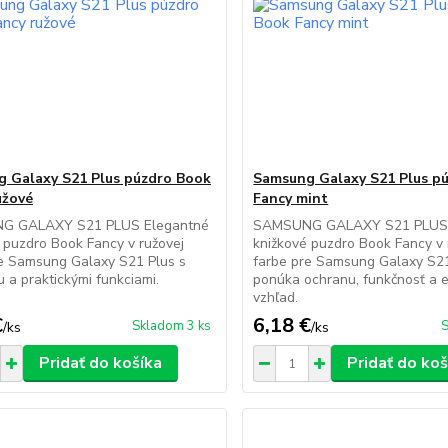
 Galaxy S21 Plus púzdro Book
Samsung Galaxy S21 Plus p
užové
Fancy mint
G GALAXY S21 PLUS Elegantné
SAMSUNG GALAXY S21 PLUS 
 puzdro Book Fancy v ružovej
knižkové puzdro Book Fancy v
re Samsung Galaxy S21 Plus s
farbe pre Samsung Galaxy S2
 a praktickými funkciami.
ponúka ochranu, funkčnosť a 
vzhľad.
€
6,18 €
Skladom 3 ks
S
/
ks
/
ks
Pridať do košíka
Pridať do koš