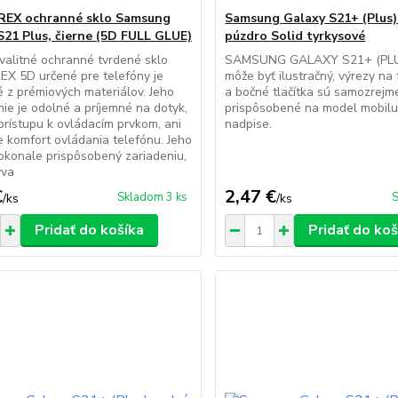
REX ochranné sklo Samsung
Samsung Galaxy S21+ (Plus)
S21 Plus, čierne (5D FULL GLUE)
púzdro Solid tyrkysové
alitné ochranné tvrdené sklo
SAMSUNG GALAXY S21+ (PLU
EX 5D určené pre telefóny je
môže byť ilustračný, výrezy na
 z prémiových materiálov. Jeho
a bočné tlačítka sú samozrejm
ie je odolné a príjemné na dotyk,
prispôsobené na model mobilu
prístupu k ovládacím prvkom, ani
nadpise.
e komfort ovládania telefónu. Jeho
dokonale prispôsobený zariadeniu,
ýva
€
2,47 €
Skladom 3 ks
S
/
ks
/
ks
Pridať do košíka
Pridať do koš