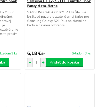
úzdro book
Samsung Galaxy S21 Plus púzdro Book
Fancy zlato-čierne
ro Yogurt
SAMSUNG GALAXY S21 PLUS Štýlové
edinečné.
knižkové puzdro v zlato-čiernej farbe pre
t pravej
Samsung Galaxy S21 Plus so slotmi na
u je
karty a pevnou ochranou.
a uzatváranie
mite prosím
6,18 €
kladom 3 ks
Skladom 3 ks
/
ks
íka
Pridať do košíka