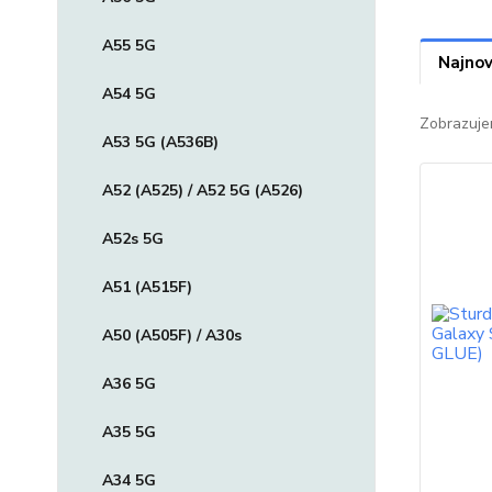
A55 5G
Najnov
A54 5G
Zobrazuje
A53 5G (A536B)
A52 (A525) / A52 5G (A526)
A52s 5G
A51 (A515F)
A50 (A505F) / A30s
A36 5G
A35 5G
A34 5G