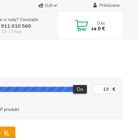
Prihlásenie
EUR
e si rady? Zavolajte.
0
ks
 911 010 560
za
0 €
, 13-17 hod.
Do
€
P produkt
e