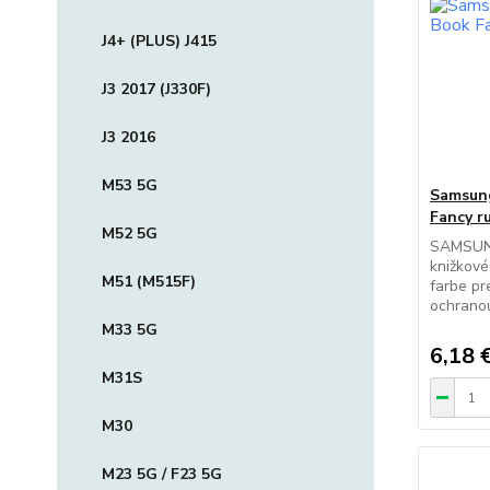
J4+ (PLUS) J415
J3 2017 (J330F)
J3 2016
M53 5G
Samsung
Fancy r
M52 5G
SAMSUN
knižkové
M51 (M515F)
farbe p
ochranou
M33 5G
6,18 
M31S
M30
M23 5G / F23 5G