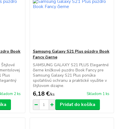
úzdro Book
Samsung Galaxy S21 Plus púzdro Book
Fancy čierne
Štýlové
SAMSUNG GALAXY S21 PLUS Elegantné
 mentolovej
čierne knižkové puzdro Book Fancy pre
1 Plus
Samsung Galaxy S21 Plus ponúka
elegantný
spoľahlivú ochranu a praktické využitie v
štýlovom dizajne.
6,18 €
kladom 2 ks
Skladom 1 ks
/
ks
íka
Pridať do košíka