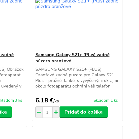
 zadné
Samsung Galaxy S21+ (Plus) zadné
púzdro oranžové
S) Obrázok
SAMSUNG GALAXY S21+ (PLUS)
 fotoaparát
Oranžové zadné puzdro pre Galaxy S21
e
Plus – pružné, ľahké, s vyvýšenými okrajmi
 uvedený v
okolo fotoaparátu ochráni váš telefón.
6,18 €
kladom 3 ks
Skladom 1 ks
/
ks
íka
Pridať do košíka