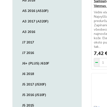
A5 2018
Samsung
Vennus 
A5 2016 (A510F)
Veľmi el
Najvyšši
predurču
A3 2017 (A320F)
Zapínan
všeobec
A3 2016
najnovše
kože. El
J7 2017
okolo pu
tak...
7,42 
J7 2016
J6+ (PLUS) J610F
J6 2018
J5 2017 (J530F)
J5 2016 (J510F)
J5 2015