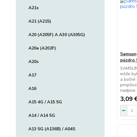
A21s
A21 (A215)
A20 (A205F) A A30 (A305G)
A20e (A202F)
Samsung
púzdro 
A20s
SAMSUN
môže byť
A17
a bočné 
prispôs
A16
nadpise
3,09 
A15 4G / A15 5G
A14 / A14 5G
A13 5G (A136B) / A04S