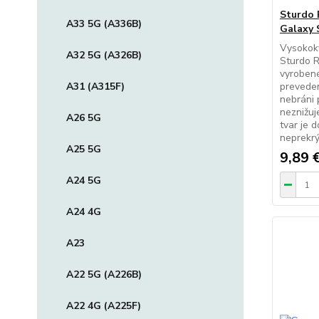
Sturdo 
A33 5G (A336B)
Galaxy 
Vysokokv
A32 5G (A326B)
Sturdo R
vyrobené
A31 (A315F)
preveden
nebráni 
neznižuj
A26 5G
tvar je 
neprekr
A25 5G
9,89 
A24 5G
A24 4G
A23
A22 5G (A226B)
A22 4G (A225F)