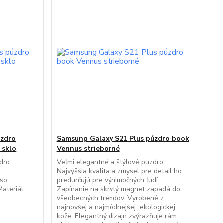
úzdro
Samsung Galaxy S21 Plus púzdro book
 sklo
Vennus strieborné
dro
Veľmi elegantné a štýlové puzdro.
Najvyššia kvalita a zmysel pre detail ho
 so
predurčujú pre výnimočných ľudí.
ateriál:
Zapínanie na skrytý magnet zapadá do
všeobecných trendov. Vyrobené z
najnovšej a najmódnejšej ekologickej
kože. Elegantný dizajn zvýrazňuje rám