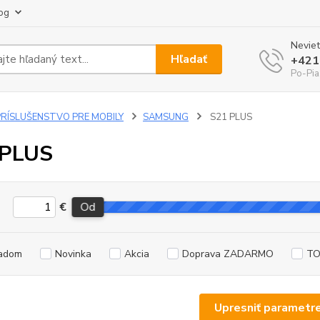
og
Neviet
Hľadať
+421
Po-Pia
PRÍSLUŠENSTVO PRE MOBILY
SAMSUNG
S21 PLUS
 PLUS
€
Od
adom
Novinka
Akcia
Doprava ZADARMO
TO
Upresniť parametr