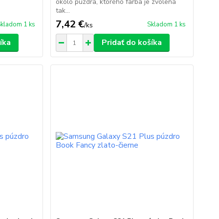
okolo puzdra, ktorého farba je zvolená
tak...
7,42 €
kladom 1 ks
Skladom 1 ks
/
ks
íka
Pridať do košíka