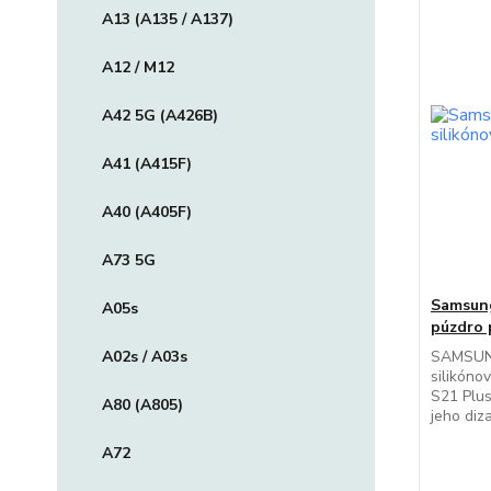
A13 (A135 / A137)
A12 / M12
A42 5G (A426B)
A41 (A415F)
A40 (A405F)
A73 5G
Samsung
A05s
púzdro 
A02s / A03s
SAMSUNG
silikóno
S21 Plus
A80 (A805)
jeho diza
A72