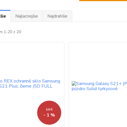
šie
Najlacnejšie
Najdrahšie
m 1-20 z 20
10 €
- 1 %