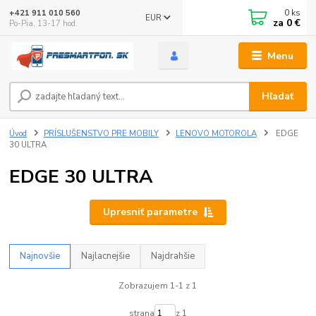
0
ks
+421 911 010 560
EUR
za
0 €
Po-Pia, 13-17 hod.
Menu
Hľadať
Úvod
PRÍSLUŠENSTVO PRE MOBILY
LENOVO MOTOROLA
EDGE
30 ULTRA
EDGE 30 ULTRA
Upresniť parametre
Najnovšie
Najlacnejšie
Najdrahšie
Zobrazujem 1-1 z 1
strana
z 1