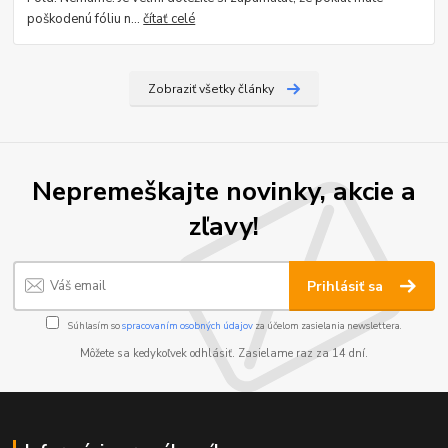
poškodenú fóliu n...
čítať celé
Zobraziť všetky články
Nepremeškajte novinky, akcie a
zľavy!
Prihlásiť sa
Súhlasím so
spracovaním osobných údajov
za účelom zasielania newslettera.
Môžete sa kedykoľvek odhlásiť. Zasielame raz za 14 dní.