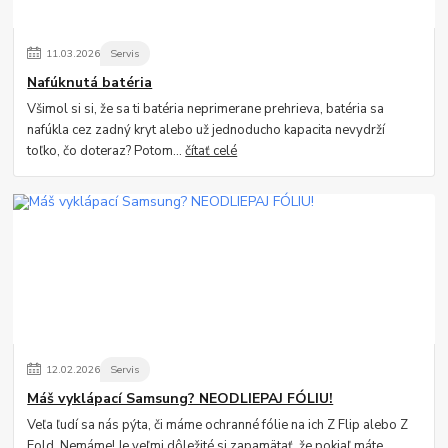
11
.
03
.
2026
Servis
Nafúknutá batéria
Všimol si si, že sa ti batéria neprimerane prehrieva, batéria sa
nafúkla cez zadný kryt alebo už jednoducho kapacita nevydrží
toľko, čo doteraz? Potom...
čítať celé
12
.
02
.
2026
Servis
Máš vyklápací Samsung? NEODLIEPAJ FÓLIU!
Veľa ľudí sa nás pýta, či máme ochranné fólie na ich Z Flip alebo Z
Fold. Nemáme! Je veľmi dôležité si zapamätať, že pokiaľ máte