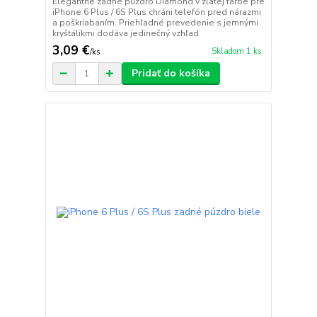
Elegantné zadné puzdro Diamond v zlatej farbe pre
iPhone 6 Plus / 6S Plus chráni telefón pred nárazmi
a poškriabaním. Priehľadné prevedenie s jemnými
kryštálikmi dodáva jedinečný vzhľad.
3,09 €
Skladom 1 ks
/
ks
Pridať do košíka