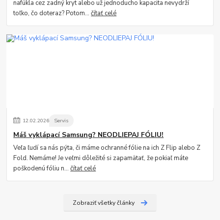
nafúkla cez zadný kryt alebo už jednoducho kapacita nevydrží
toľko, čo doteraz? Potom...
čítať celé
12
.
02
.
2026
Servis
Máš vyklápací Samsung? NEODLIEPAJ FÓLIU!
Veľa ľudí sa nás pýta, či máme ochranné fólie na ich Z Flip alebo Z
Fold. Nemáme! Je veľmi dôležité si zapamätať, že pokiaľ máte
poškodenú fóliu n...
čítať celé
Zobraziť všetky články