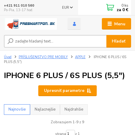
0
ks
+421 911 010 560
EUR
za
0 €
Po-Pia, 13-17 hod.
Menu
Hľadať
Úvod
PRÍSLUŠENSTVO PRE MOBILY
APPLE
IPHONE 6 PLUS / 6S
PLUS (5,5")
IPHONE 6 PLUS / 6S PLUS (5,5")
Upresniť parametre
Najnovšie
Najlacnejšie
Najdrahšie
Zobrazujem 1-9 z 9
strana
z 1