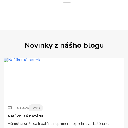
Novinky z nášho blogu
11
.
03
.
2026
Servis
Nafúknutá batéria
Všimol si si, že sa ti batéria neprimerane prehrieva, batéria sa