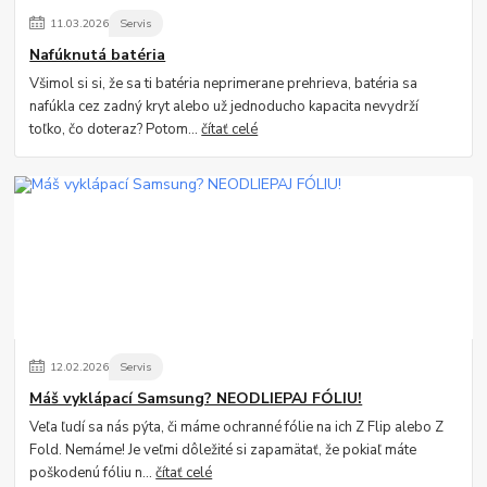
11
.
03
.
2026
Servis
Nafúknutá batéria
Všimol si si, že sa ti batéria neprimerane prehrieva, batéria sa
nafúkla cez zadný kryt alebo už jednoducho kapacita nevydrží
toľko, čo doteraz? Potom...
čítať celé
12
.
02
.
2026
Servis
Máš vyklápací Samsung? NEODLIEPAJ FÓLIU!
Veľa ľudí sa nás pýta, či máme ochranné fólie na ich Z Flip alebo Z
Fold. Nemáme! Je veľmi dôležité si zapamätať, že pokiaľ máte
poškodenú fóliu n...
čítať celé