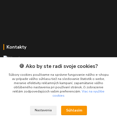
Kontakty
Zákaznícka podpora PREsmartfon.sk
+421 911 010 560
🍪 Ako by ste radi svoje cookies?
Po-Pia, 13-17 hod.
Súbory cookies používame na správne fungovanie nášho e-shopu
av prípade vášho súhlasu tiež na sledovanie štatistík o webe,
info@presmartfon.sk
meranie efektivity reklamných kampaní, zapamätanie vášho
obľúbeného nastavenia pri používaní stránok, či zobrazenie
reklám zodpovedajúcich vašim preferenciám.
Viac na využitie
cookies
Súhlasím
Nastavenia