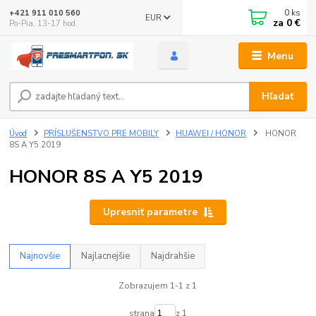
0
ks
+421 911 010 560
EUR
za
0 €
Po-Pia, 13-17 hod.
Menu
Hľadať
Úvod
PRÍSLUŠENSTVO PRE MOBILY
HUAWEI / HONOR
HONOR
8S A Y5 2019
HONOR 8S A Y5 2019
Upresniť parametre
Najnovšie
Najlacnejšie
Najdrahšie
Zobrazujem 1-1 z 1
strana
z 1