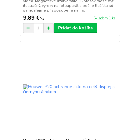
videa. Magnetické uzatváranie. Obrázok môže byť
ilustračný, výrezy na fotoaparát a bočné tlačítka sú
samozrejme prispôsobené na mo
9,89 €
Skladom 1 ks
/
ks
Pridať do košíka