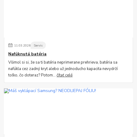
11
.
03
.
2026
Servis
Nafúknutá batéria
Všimol si si, že sa ti batéria neprimerane prehrieva, batéria sa
nafúkla cez zadný kryt alebo už jednoducho kapacita nevydrží
toľko, čo doteraz? Potom...
čítať celé