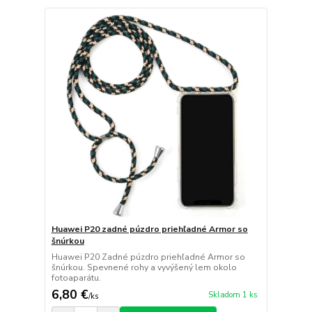
Huawei P20 zadné púzdro priehľadné Armor so
šnúrkou
Huawei P20 Zadné púzdro priehľadné Armor so
šnúrkou. Spevnené rohy a vyvýšený lem okolo
fotoaparátu.
6,80 €
Skladom 1 ks
/
ks