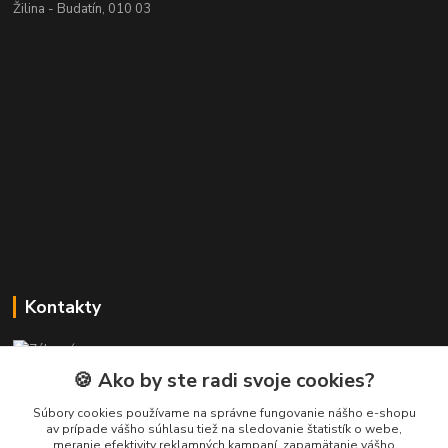
Žilina - Budatín, 010 03
Kontakty
Zákaznícka podpora PREsmartfon.sk
+421 911 010 560
🍪 Ako by ste radi svoje cookies?
Po-Pia, 13-17 hod.
Súbory cookies používame na správne fungovanie nášho e-shopu
av prípade vášho súhlasu tiež na sledovanie štatistík o webe,
info@presmartfon.sk
meranie efektivity reklamných kampaní, zapamätanie vášho