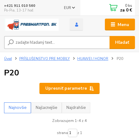
0
ks
+421 911 010 560
EUR
za
0 €
Po-Pia, 13-17 hod.
Menu
Hľadať
Úvod
PRÍSLUŠENSTVO PRE MOBILY
HUAWEI / HONOR
P20
P20
Upresniť parametre
Najnovšie
Najlacnejšie
Najdrahšie
Zobrazujem 1-4 z 4
strana
z 1