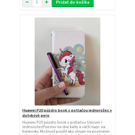
Pridať do košíka
Huawei P20 púzdro book s potlačou jednorožec +
dotykové pero
Huawei P20 púzdro book s potlačou Unicorn /
JednorožecPriestor na dve karty a väčší napr. na
bankovky. Možnosť použiť ako stojan na pozeranie