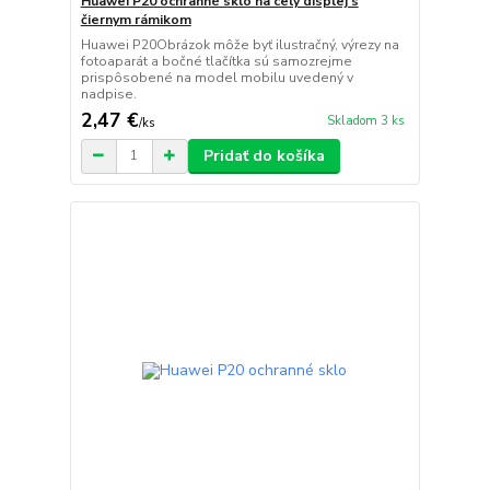
Huawei P20 ochranné sklo na celý displej s
čiernym rámikom
Huawei P20Obrázok môže byť ilustračný, výrezy na
fotoaparát a bočné tlačítka sú samozrejme
prispôsobené na model mobilu uvedený v
nadpise.
2,47 €
Skladom 3 ks
/
ks
Pridať do košíka