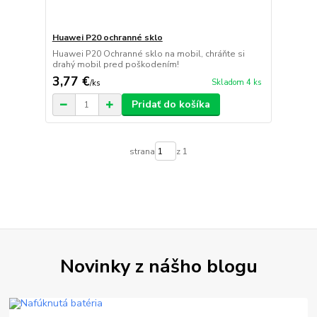
Huawei P20 ochranné sklo
Huawei P20 Ochranné sklo na mobil, chráňte si
drahý mobil pred poškodením!
3,77 €
Skladom 4 ks
/
ks
Pridať do košíka
strana
z 1
Novinky z nášho blogu