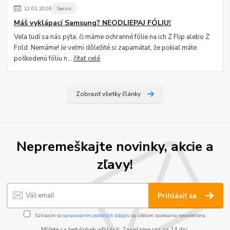
12
.
02
.
2026
Servis
Máš vyklápací Samsung? NEODLIEPAJ FÓLIU!
Veľa ľudí sa nás pýta, či máme ochranné fólie na ich Z Flip alebo Z
Fold. Nemáme! Je veľmi dôležité si zapamätať, že pokiaľ máte
poškodenú fóliu n...
čítať celé
Zobraziť všetky články
Nepremeškajte novinky, akcie a
zľavy!
Prihlásiť sa
Súhlasím so
spracovaním osobných údajov
za účelom zasielania newslettera.
Môžete sa kedykoľvek odhlásiť. Zasielame raz za 14 dní.