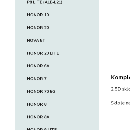
P8 LITE (ALE-L21)
HONOR 10
HONOR 20
NOVA 5T
HONOR 20 LITE
HONOR 6A
Komple
HONOR 7
2,5D sklo
HONOR 70 5G
Sklo je n
HONOR 8
HONOR 8A
HONOR 9 LITE