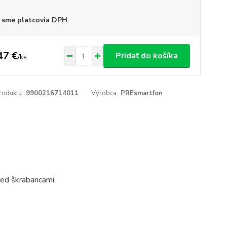
 sme platcovia DPH
47 €
Pridať do košíka
/
ks
roduktu:
9900216714011
Výrobca:
PREsmartfon
pred škrabancami.