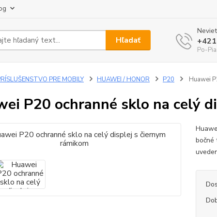
og
Neviet
Hľadať
+421
Po-Pia
PRÍSLUŠENSTVO PRE MOBILY
HUAWEI / HONOR
P20
Huawei P2
ei P20 ochranné sklo na celý di
Huawei
bočné 
uveden
Dos
Dob