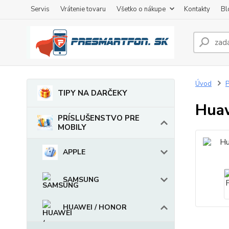
Servis
Vrátenie tovaru
Všetko o nákupe
Kontakty
Bl
Úvod
TIPY NA DARČEKY
Huaw
PRÍSLUŠENSTVO PRE
MOBILY
APPLE
SAMSUNG
HUAWEI / HONOR