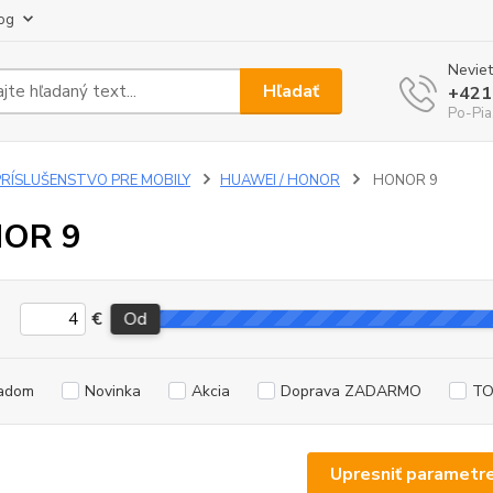
og
Neviet
Hľadať
+421
Po-Pia
PRÍSLUŠENSTVO PRE MOBILY
HUAWEI / HONOR
HONOR 9
OR 9
€
Od
adom
Novinka
Akcia
Doprava ZADARMO
TO
Upresniť parametr