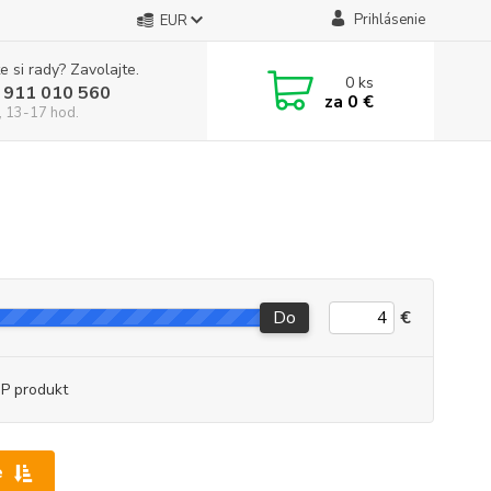
Prihlásenie
EUR
e si rady? Zavolajte.
0
ks
 911 010 560
za
0 €
, 13-17 hod.
Do
€
P produkt
e