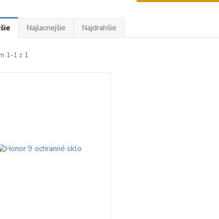
šie
Najlacnejšie
Najdrahšie
m 1-1 z 1