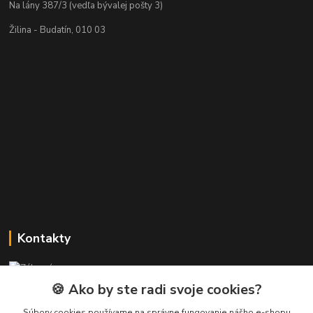
Na lány 387/3 (vedľa bývalej pošty 3)
Žilina - Budatín, 010 03
Kontakty
Zákaznícka podpora PREsmartfon.sk
+421 911 010 560
🍪 Ako by ste radi svoje cookies?
Po-Pia, 13-17 hod.
Súbory cookies používame na správne fungovanie nášho e-shopu