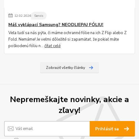
12
.
02
.
2026
Servis
Máš vyklápací Samsung? NEODLIEPAJ FÓLIU!
Veľa ľudí sa nás pýta, či máme ochranné fólie na ich Z Flip alebo Z
Fold. Nemáme! Je veľmi dôležité si zapamätať, že pokiaľ máte
poškodenú fóliu n...
čítať celé
Zobraziť všetky články
Nepremeškajte novinky, akcie a
zľavy!
Prihlásiť sa