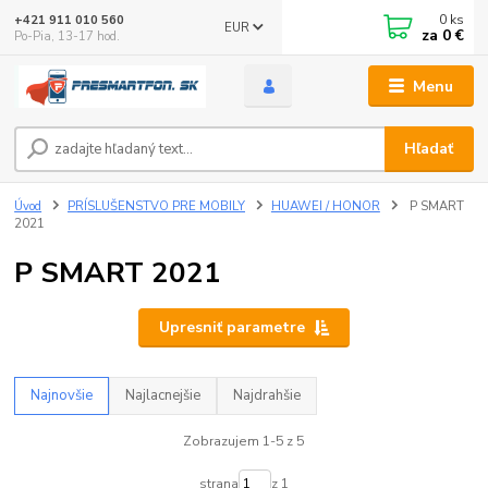
0
ks
+421 911 010 560
EUR
za
0 €
Po-Pia, 13-17 hod.
Menu
Hľadať
Úvod
PRÍSLUŠENSTVO PRE MOBILY
HUAWEI / HONOR
P SMART
2021
P SMART 2021
Upresniť parametre
Najnovšie
Najlacnejšie
Najdrahšie
Zobrazujem 1-5 z 5
strana
z 1