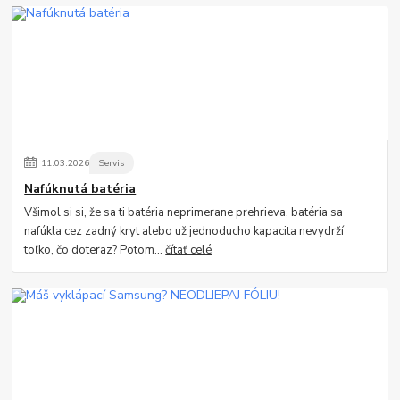
11
.
03
.
2026
Servis
Nafúknutá batéria
Všimol si si, že sa ti batéria neprimerane prehrieva, batéria sa
nafúkla cez zadný kryt alebo už jednoducho kapacita nevydrží
toľko, čo doteraz? Potom...
čítať celé