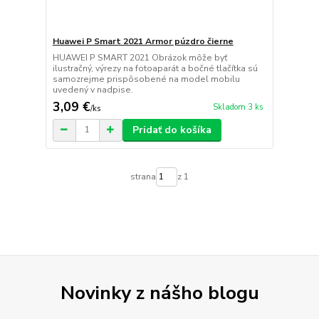
Huawei P Smart 2021 Armor púzdro čierne
HUAWEI P SMART 2021 Obrázok môže byť
ilustračný, výrezy na fotoaparát a bočné tlačítka sú
samozrejme prispôsobené na model mobilu
uvedený v nadpise.
3,09 €
Skladom 3 ks
/
ks
Pridať do košíka
strana
z 1
Novinky z nášho blogu