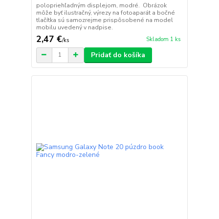
polopriehľadným displejom, modré. Obrázok
môže byť ilustračný, výrezy na fotoaparát a bočné
tlačítka sú samozrejme prispôsobené na model
mobilu uvedený v nadpise.
2,47 €
Skladom 1 ks
/
ks
Pridať do košíka