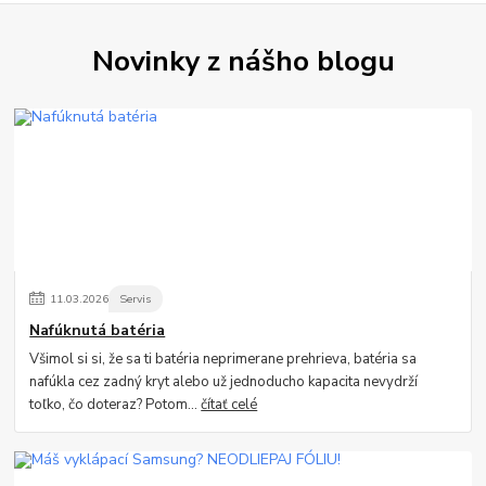
Novinky z nášho blogu
11
.
03
.
2026
Servis
Nafúknutá batéria
Všimol si si, že sa ti batéria neprimerane prehrieva, batéria sa
nafúkla cez zadný kryt alebo už jednoducho kapacita nevydrží
toľko, čo doteraz? Potom...
čítať celé