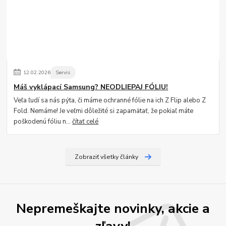
12
.
02
.
2026
Servis
Máš vyklápací Samsung? NEODLIEPAJ FÓLIU!
Veľa ľudí sa nás pýta, či máme ochranné fólie na ich Z Flip alebo Z
Fold. Nemáme! Je veľmi dôležité si zapamätať, že pokiaľ máte
poškodenú fóliu n...
čítať celé
Zobraziť všetky články
Nepremeškajte novinky, akcie a
zľavy!