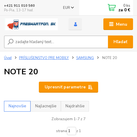
0
ks
+421 911 010 560
EUR
za
0 €
Po-Pia, 13-17 hod.
Menu
Hľadať
Úvod
PRÍSLUŠENSTVO PRE MOBILY
SAMSUNG
NOTE 20
NOTE 20
Upresniť parametre
Najnovšie
Najlacnejšie
Najdrahšie
Zobrazujem 1-7 z 7
strana
z 1