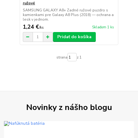
ružové
SAMSUNG GALAXY A8+ Zadné ružové puzdro s
kamienkami pre Galaxy A8 Plus (2018) — ochrana a
lesk v jednom.
1,24 €
Skladom 1 ks
/
ks
Pridať do košíka
strana
z 1
Novinky z nášho blogu