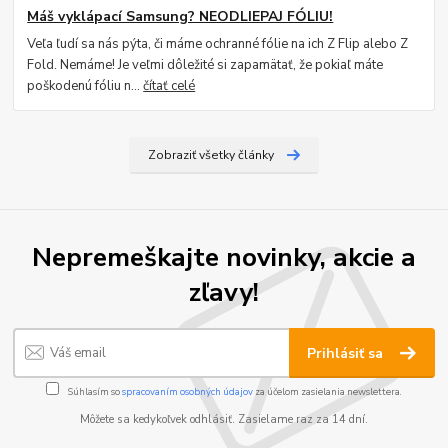
Máš vyklápací Samsung? NEODLIEPAJ FÓLIU!
Veľa ľudí sa nás pýta, či máme ochranné fólie na ich Z Flip alebo Z
Fold. Nemáme! Je veľmi dôležité si zapamätať, že pokiaľ máte
poškodenú fóliu n...
čítať celé
Zobraziť všetky články
Nepremeškajte novinky, akcie a
zľavy!
Prihlásiť sa
Súhlasím so
spracovaním osobných údajov
za účelom zasielania newslettera.
Môžete sa kedykoľvek odhlásiť. Zasielame raz za 14 dní.