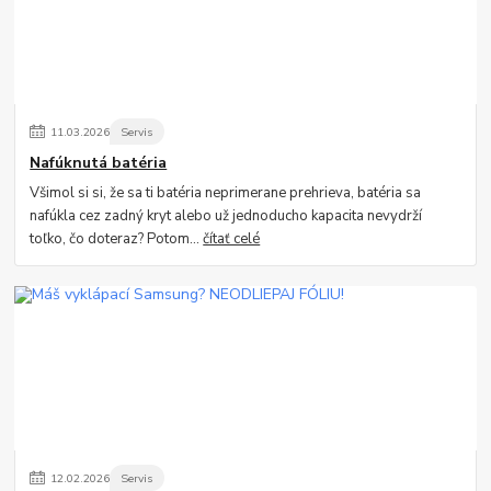
11
.
03
.
2026
Servis
Nafúknutá batéria
Všimol si si, že sa ti batéria neprimerane prehrieva, batéria sa
nafúkla cez zadný kryt alebo už jednoducho kapacita nevydrží
toľko, čo doteraz? Potom...
čítať celé
12
.
02
.
2026
Servis