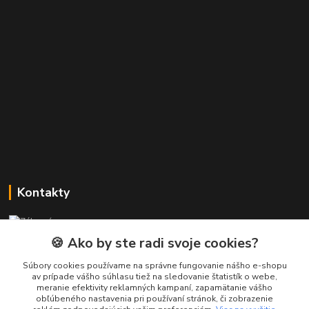
Kontakty
Zákaznícka podpora PREsmartfon.sk
+421 911 010 560
🍪 Ako by ste radi svoje cookies?
Po-Pia, 13-17 hod.
Súbory cookies používame na správne fungovanie nášho e-shopu
av prípade vášho súhlasu tiež na sledovanie štatistík o webe,
info@presmartfon.sk
meranie efektivity reklamných kampaní, zapamätanie vášho
obľúbeného nastavenia pri používaní stránok, či zobrazenie