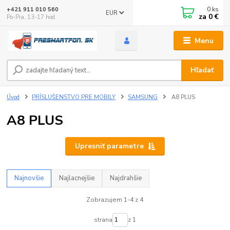
0
ks
+421 911 010 560
EUR
za
0 €
Po-Pia, 13-17 hod.
Menu
Hľadať
Úvod
PRÍSLUŠENSTVO PRE MOBILY
SAMSUNG
A8 PLUS
A8 PLUS
Upresniť parametre
Najnovšie
Najlacnejšie
Najdrahšie
Zobrazujem 1-4 z 4
strana
z 1