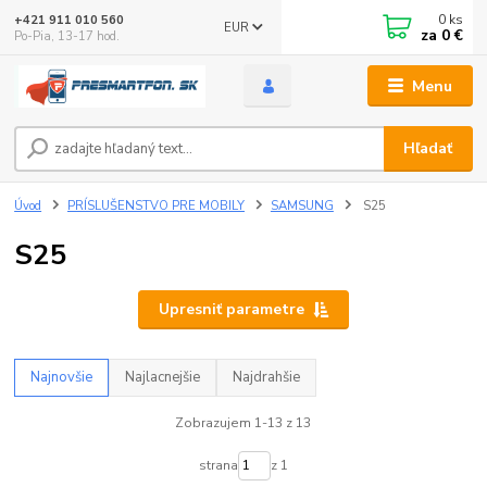
0
ks
+421 911 010 560
EUR
za
0 €
Po-Pia, 13-17 hod.
Menu
Hľadať
Úvod
PRÍSLUŠENSTVO PRE MOBILY
SAMSUNG
S25
S25
Upresniť parametre
Najnovšie
Najlacnejšie
Najdrahšie
Zobrazujem 1-13 z 13
strana
z 1