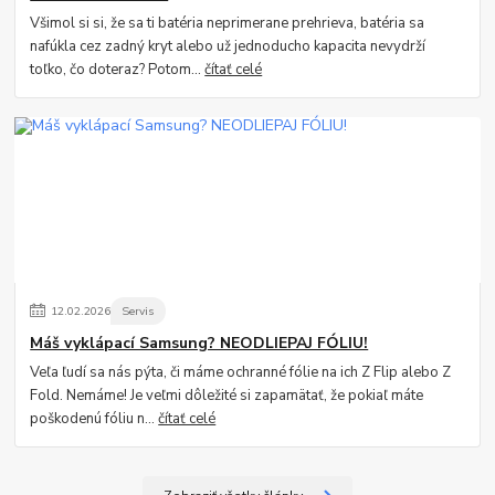
Všimol si si, že sa ti batéria neprimerane prehrieva, batéria sa
nafúkla cez zadný kryt alebo už jednoducho kapacita nevydrží
toľko, čo doteraz? Potom...
čítať celé
12
.
02
.
2026
Servis
Máš vyklápací Samsung? NEODLIEPAJ FÓLIU!
Veľa ľudí sa nás pýta, či máme ochranné fólie na ich Z Flip alebo Z
Fold. Nemáme! Je veľmi dôležité si zapamätať, že pokiaľ máte
poškodenú fóliu n...
čítať celé