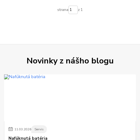
strana
z 1
Novinky z nášho blogu
11
.
03
.
2026
Servis
Nafúknutá batéria