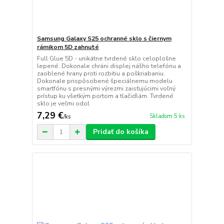
Samsung Galaxy S25 ochranné sklo s čiernym
rámikom 5D zahnuté
Full Glue 5D - unikátne tvrdené sklo celoplošne
lepené. Dokonale chráni displej nášho telefónu a
zaoblené hrany proti rozbitiu a poškriabaniu.
Dokonale prispôsobené špeciálnemu modelu
smartfónu s presnými výrezmi zaisťujúcimi voľný
prístup ku všetkým portom a tlačidlám. Tvrdené
sklo je veľmi odol
7,29 €
Skladom 5 ks
/
ks
Pridať do košíka