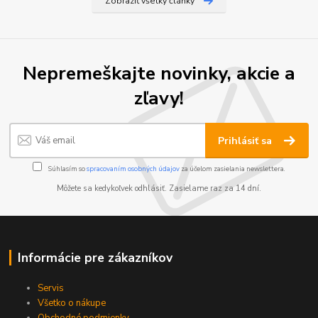
Zobraziť všetky články
Nepremeškajte novinky, akcie a
zľavy!
Prihlásiť sa
Súhlasím so
spracovaním osobných údajov
za účelom zasielania newslettera.
Môžete sa kedykoľvek odhlásiť. Zasielame raz za 14 dní.
Informácie pre zákazníkov
Servis
Všetko o nákupe
Obchodné podmienky