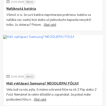
11
.
03
.
2026
Servis
Nafúknutá batéria
Všimol si si, že sa ti batéria neprimerane prehrieva, batéria sa
nafúkla cez zadný kryt alebo už jednoducho kapacita nevydrží
toľko, čo doteraz? Potom...
čítať celé
12
.
02
.
2026
Servis
Máš vyklápací Samsung? NEODLIEPAJ FÓLIU!
Veľa ľudí sa nás pýta, či máme ochranné fólie na ich Z Flip alebo Z
Fold. Nemáme! Je veľmi dôležité si zapamätať, že pokiaľ máte
poškodenú fóliu n...
čítať celé