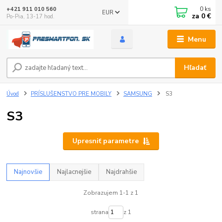
0
ks
+421 911 010 560
EUR
za
0 €
Po-Pia, 13-17 hod.
Menu
Hľadať
Úvod
PRÍSLUŠENSTVO PRE MOBILY
SAMSUNG
S3
S3
Upresniť parametre
Najnovšie
Najlacnejšie
Najdrahšie
Zobrazujem 1-1 z 1
strana
z 1