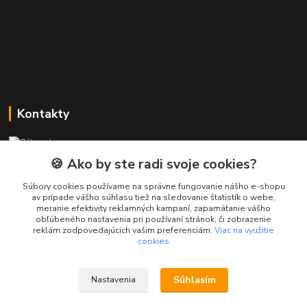
Kontakty
Zákaznícka podpora PREsmartfon.sk
+421 911 010 560
🍪 Ako by ste radi svoje cookies?
Po-Pia, 13-17 hod.
Súbory cookies používame na správne fungovanie nášho e-shopu
av prípade vášho súhlasu tiež na sledovanie štatistík o webe,
info@presmartfon.sk
meranie efektivity reklamných kampaní, zapamätanie vášho
obľúbeného nastavenia pri používaní stránok, či zobrazenie
reklám zodpovedajúcich vašim preferenciám.
Viac na využitie
cookies
Súhlasím
Nastavenia
PREsmartfon.sk