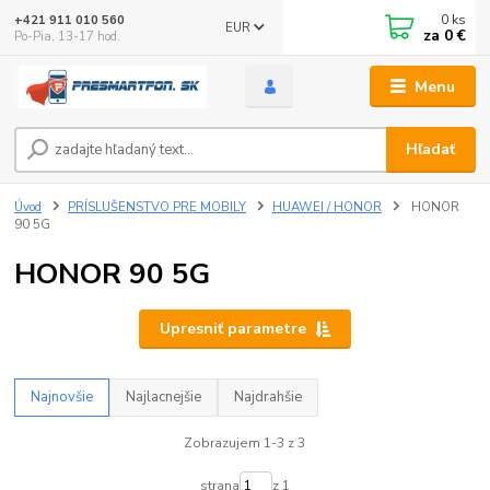
0
ks
+421 911 010 560
EUR
za
0 €
Po-Pia, 13-17 hod.
Menu
Hľadať
Úvod
PRÍSLUŠENSTVO PRE MOBILY
HUAWEI / HONOR
HONOR
90 5G
HONOR 90 5G
Upresniť parametre
Najnovšie
Najlacnejšie
Najdrahšie
Zobrazujem 1-3 z 3
strana
z 1