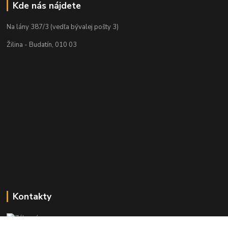
Kde nás nájdete
Na lány 387/3 (vedľa bývalej pošty 3)
Žilina - Budatín, 010 03
Kontakty
Zákaznícka podpora PREsmartfon.sk