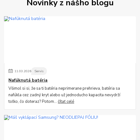
Novinky z nášho blogu
11
.
03
.
2026
Servis
Nafúknutá batéria
Všimol si si, že sa ti batéria neprimerane prehrieva, batéria sa
nafúkla cez zadný kryt alebo už jednoducho kapacita nevydrží
toľko, čo doteraz? Potom...
čítať celé