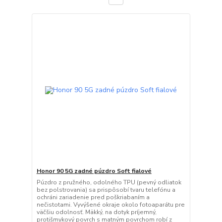
Honor 90 5G zadné púzdro Soft fialové
Púzdro z pružného, odolného TPU (pevný odliatok
bez polstrovania) sa prispôsobí tvaru telefónu a
ochráni zariadenie pred poškriabaním a
nečistotami. Vyvýšené okraje okolo fotoaparátu pre
väčšiu odolnosť. Mäkký, na dotyk príjemný,
protišmykový povrch s matným povrchom robí z