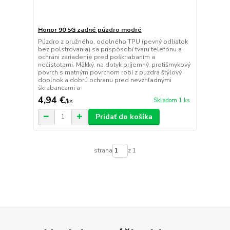
Honor 90 5G zadné púzdro modré
Púzdro z pružného, odolného TPU (pevný odliatok
bez polstrovania) sa prispôsobí tvaru telefónu a
ochráni zariadenie pred poškriabaním a
nečistotami. Mäkký, na dotyk príjemný, protišmykový
povrch s matným povrchom robí z puzdra štýlový
doplnok a dobrú ochranu pred nevzhľadnými
škrabancami a
4,94 €
Skladom 1 ks
/
ks
Pridať do košíka
strana
z 1