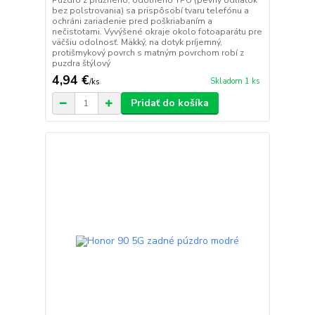
Púzdro z pružného, odolného TPU (pevný odliatok
bez polstrovania) sa prispôsobí tvaru telefónu a
ochráni zariadenie pred poškriabaním a
nečistotami. Vyvýšené okraje okolo fotoaparátu pre
väčšiu odolnosť. Mäkký, na dotyk príjemný,
protišmykový povrch s matným povrchom robí z
puzdra štýlový
4,94 €
Skladom 1 ks
/
ks
Pridať do košíka