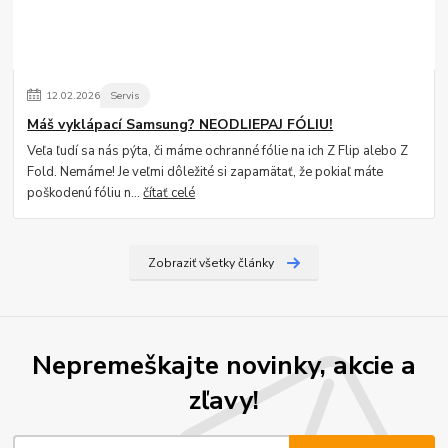
12
.
02
.
2026
Servis
Máš vyklápací Samsung? NEODLIEPAJ FÓLIU!
Veľa ľudí sa nás pýta, či máme ochranné fólie na ich Z Flip alebo Z
Fold. Nemáme! Je veľmi dôležité si zapamätať, že pokiaľ máte
poškodenú fóliu n...
čítať celé
Zobraziť všetky články
Nepremeškajte novinky, akcie a
zľavy!