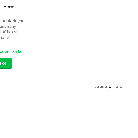
ar View
priehľadným
ustračný,
lačítka sú
model
ladom > 5 ks
íka
strana
z 1