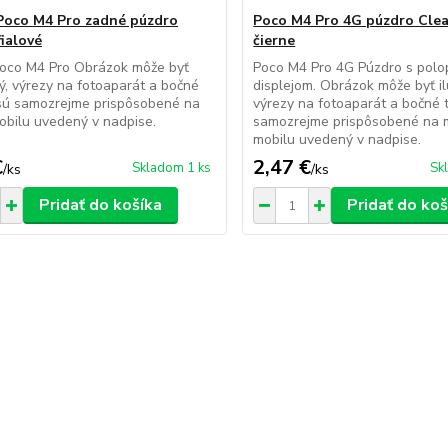
Poco M4 Pro zadné púzdro
Poco M4 Pro 4G púzdro Cle
fialové
čierne
Poco M4 Pro Obrázok môže byť
Poco M4 Pro 4G Púzdro s polo
ný, výrezy na fotoaparát a bočné
displejom. Obrázok môže byť il
 sú samozrejme prispôsobené na
výrezy na fotoaparát a bočné t
obilu uvedený v nadpise.
samozrejme prispôsobené na 
mobilu uvedený v nadpise.
€
2,47 €
Skladom 1 ks
Sk
/
ks
/
ks
Pridať do košíka
Pridať do koš