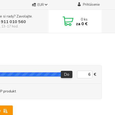
Prihlásenie
EUR
e si rady? Zavolajte.
0
ks
 911 010 560
za
0 €
, 13-17 hod.
Do
€
P produkt
e