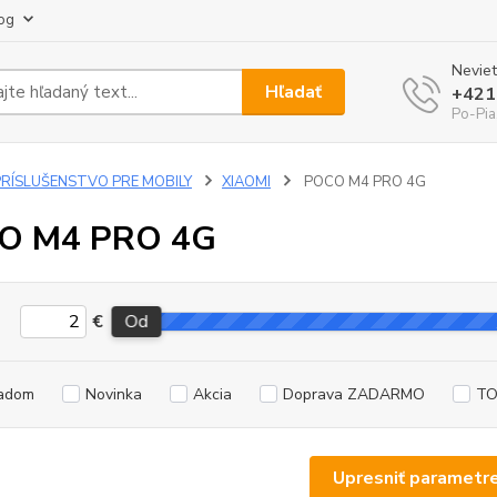
og
Neviet
Hľadať
+421
Po-Pia
PRÍSLUŠENSTVO PRE MOBILY
XIAOMI
POCO M4 PRO 4G
O M4 PRO 4G
€
Od
adom
Novinka
Akcia
Doprava ZADARMO
TO
Upresniť parametr