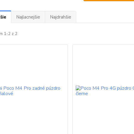
šie
Najlacnejšie
Najdrahšie
m 1-2 z 2