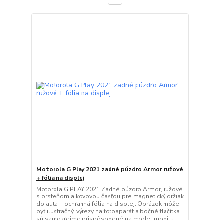
Motorola G Play 2021 zadné púzdro Armor ružové
+ fólia na displej
Motorola G PLAY 2021 Zadné púzdro Armor, ružové
s prsteňom a kovovou časťou pre magnetický držiak
do auta + ochranná fólia na displej. Obrázok môže
byť ilustračný, výrezy na fotoaparát a bočné tlačítka
sú samozrejme prispôsobené na model mobilu