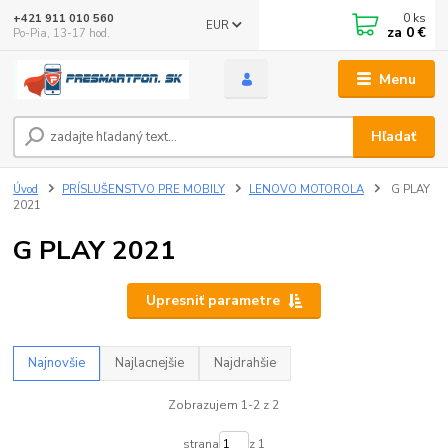
0
ks
+421 911 010 560
EUR
za
0 €
Po-Pia, 13-17 hod.
Menu
Hľadať
Úvod
PRÍSLUŠENSTVO PRE MOBILY
LENOVO MOTOROLA
G PLAY
2021
G PLAY 2021
Upresniť parametre
Najnovšie
Najlacnejšie
Najdrahšie
Zobrazujem 1-2 z 2
strana
z 1