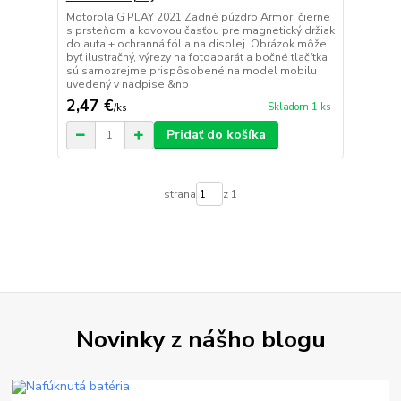
Motorola G PLAY 2021 Zadné púzdro Armor, čierne
s prsteňom a kovovou časťou pre magnetický držiak
do auta + ochranná fólia na displej. Obrázok môže
byť ilustračný, výrezy na fotoaparát a bočné tlačítka
sú samozrejme prispôsobené na model mobilu
uvedený v nadpise.&nb
2,47 €
Skladom 1 ks
/
ks
Pridať do košíka
strana
z 1
Novinky z nášho blogu