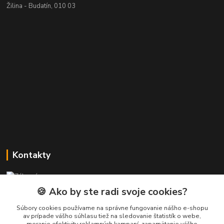
Žilina - Budatín, 010 03
Kontakty
Zákaznícka podpora PREsmartfon.sk
+421 911 010 560
🍪 Ako by ste radi svoje cookies?
Po-Pia, 13-17 hod.
Súbory cookies používame na správne fungovanie nášho e-shopu
av prípade vášho súhlasu tiež na sledovanie štatistík o webe,
info@presmartfon.sk
meranie efektivity reklamných kampaní, zapamätanie vášho