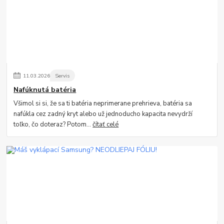
11
.
03
.
2026
Servis
Nafúknutá batéria
Všimol si si, že sa ti batéria neprimerane prehrieva, batéria sa
nafúkla cez zadný kryt alebo už jednoducho kapacita nevydrží
toľko, čo doteraz? Potom...
čítať celé