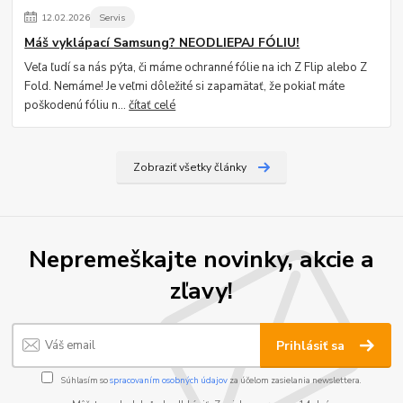
12
.
02
.
2026
Servis
Máš vyklápací Samsung? NEODLIEPAJ FÓLIU!
Veľa ľudí sa nás pýta, či máme ochranné fólie na ich Z Flip alebo Z
Fold. Nemáme! Je veľmi dôležité si zapamätať, že pokiaľ máte
poškodenú fóliu n...
čítať celé
Zobraziť všetky články
Nepremeškajte novinky, akcie a
zľavy!
Prihlásiť sa
Súhlasím so
spracovaním osobných údajov
za účelom zasielania newslettera.