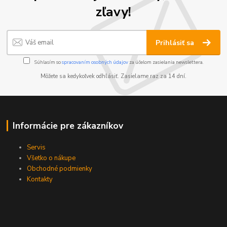
zľavy!
Prihlásiť sa
Súhlasím so
spracovaním osobných údajov
za účelom zasielania newslettera.
Môžete sa kedykoľvek odhlásiť. Zasielame raz za 14 dní.
Informácie pre zákazníkov
Servis
Všetko o nákupe
Obchodné podmienky
Kontakty