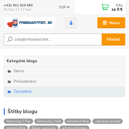
0
ks
+421 911 010 560
EUR
za
0 €
Po-Pia, 13-17 hod.
Menu
Hľadať
Kategórie blogu
Servis
Príslušenstvo
Zariadenia
Štítky blogu
Samsung Z Flip
Samsung Z fold
ochranná fólia
vyklápací displej
výmena fólie
Servis samsung
ochrana displeja