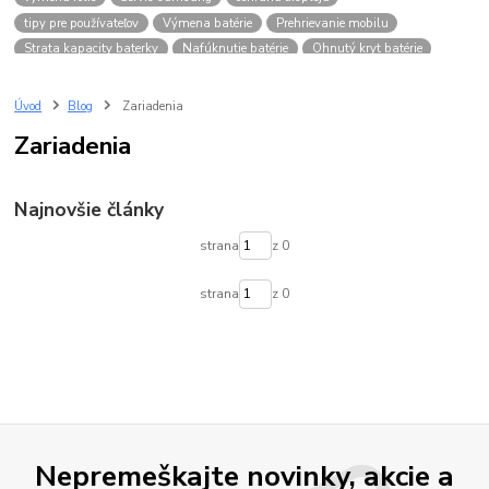
tipy pre používateľov
Výmena batérie
Prehrievanie mobilu
Strata kapacity baterky
Nafúknutie batérie
Ohnutý kryt batérie
Úvod
Blog
Zariadenia
Zariadenia
Najnovšie články
strana
z 0
strana
z 0
Nepremeškajte novinky, akcie a