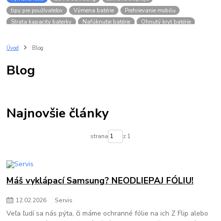
tipy pre používateľov
Výmena batérie
Prehrievanie mobilu
Strata kapacity baterky
Nafúknutie batérie
Ohnutý kryt batérie
Úvod
Blog
Blog
Najnovšie články
strana
z 1
Máš vyklápací Samsung? NEODLIEPAJ FÓLIU!
12
.
02
.
2026
Servis
Veľa ľudí sa nás pýta, či máme ochranné fólie na ich Z Flip alebo