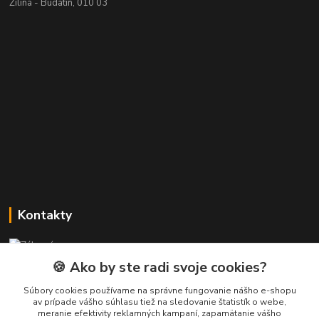
Žilina - Budatín, 010 03
Kontakty
Zákaznícka podpora PREsmartfon.sk
+421 911 010 560
🍪 Ako by ste radi svoje cookies?
Po-Pia, 13-17 hod.
Súbory cookies používame na správne fungovanie nášho e-shopu
av prípade vášho súhlasu tiež na sledovanie štatistík o webe,
info@presmartfon.sk
meranie efektivity reklamných kampaní, zapamätanie vášho