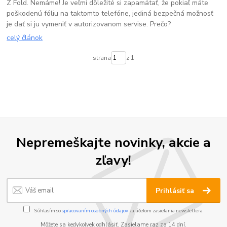
Z Fold. Nemáme! Je veľmi dôležité si zapamätať, že pokiaľ máte
poškodenú fóliu na taktomto telefóne, jediná bezpečná možnosť
je dať si ju vymeniť v autorizovanom servise. Prečo?
celý článok
strana
z 1
Nepremeškajte novinky, akcie a
zľavy!
Prihlásiť sa
Súhlasím so
spracovaním osobných údajov
za účelom zasielania newslettera.
Môžete sa kedykoľvek odhlásiť. Zasielame raz za 14 dní.