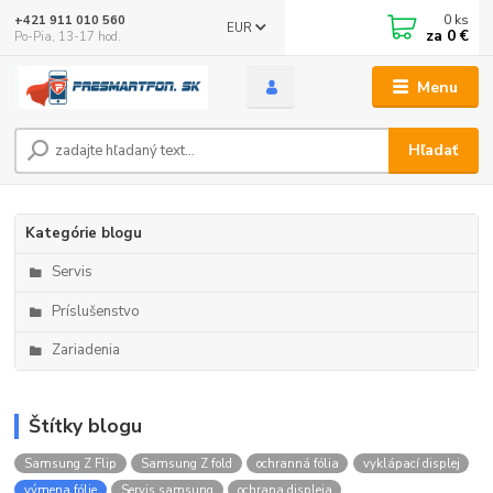
0
ks
+421 911 010 560
EUR
za
0 €
Po-Pia, 13-17 hod.
Menu
Hľadať
Kategórie blogu
Servis
Príslušenstvo
Zariadenia
Štítky blogu
Samsung Z Flip
Samsung Z fold
ochranná fólia
vyklápací displej
výmena fólie
Servis samsung
ochrana displeja