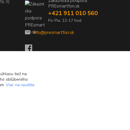
Zákaznícka podpora
ty 3)
PREsmartfon.sk
+421 911 010 560
Po-Pia, 13-17 hod.
info@presmartfon.sk
úhlasu tiež na
ášho obľúbeného
iám.
Viac na využitie
Vytvorené na
Eshop-rychlo.sk