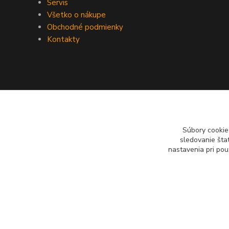
Servis
Všetko o nákupe
Obchodné podmienky
Kontakty
Súbory cookie
sledovanie šta
nastavenia pri pou
PREsmartfon.sk