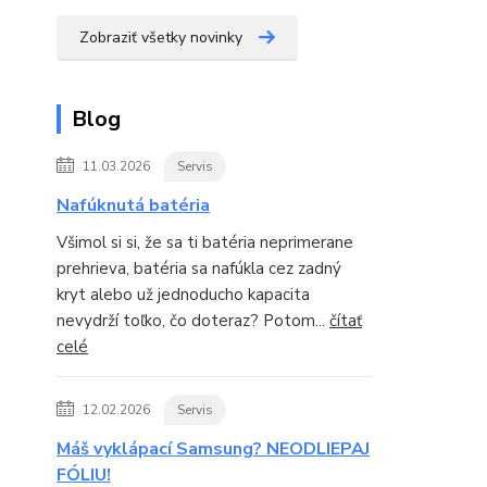
Zobraziť všetky novinky
Blog
11.03.2026
Servis
Nafúknutá batéria
Všimol si si, že sa ti batéria neprimerane
prehrieva, batéria sa nafúkla cez zadný
kryt alebo už jednoducho kapacita
nevydrží toľko, čo doteraz? Potom...
čítať
celé
12.02.2026
Servis
Máš vyklápací Samsung? NEODLIEPAJ
FÓLIU!