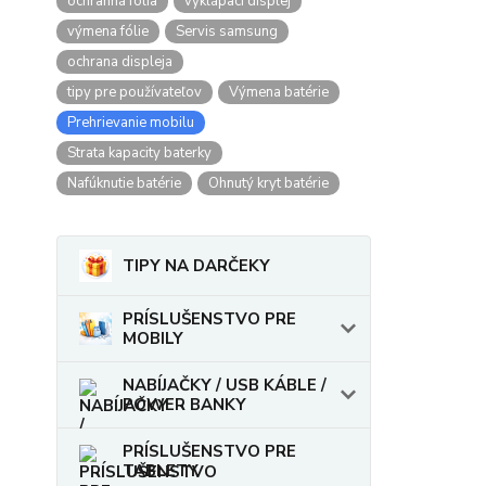
ochranná fólia
vyklápací displej
výmena fólie
Servis samsung
ochrana displeja
tipy pre používateľov
Výmena batérie
Prehrievanie mobilu
Strata kapacity baterky
Nafúknutie batérie
Ohnutý kryt batérie
TIPY NA DARČEKY
PRÍSLUŠENSTVO PRE
MOBILY
NABÍJAČKY / USB KÁBLE /
POWER BANKY
PRÍSLUŠENSTVO PRE
TABLETY