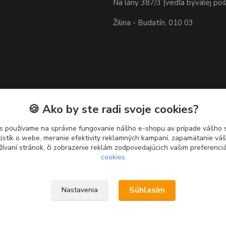
Na lány 387/3 (vedľa bývalej poš
Žilina - Budatín, 010 03
🍪 Ako by ste radi svoje cookies?
s používame na správne fungovanie nášho e-shopu av prípade vášho s
tistík o webe, meranie efektivity reklamných kampaní, zapamätanie v
žívaní stránok, či zobrazenie reklám zodpovedajúcich vašim preferenc
cookies
Súhlasím
Nastavenia