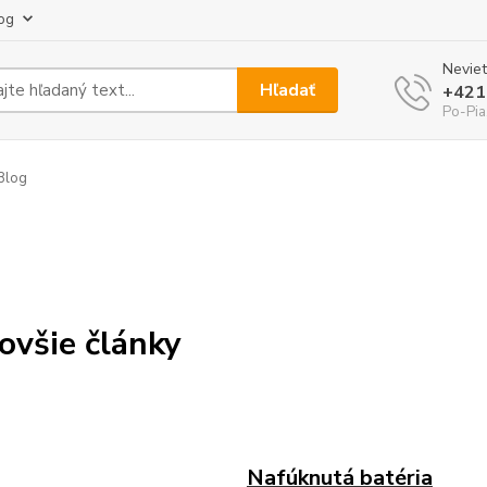
og
Neviet
Hľadať
+421
Po-Pia
Blog
ovšie články
Nafúknutá batéria