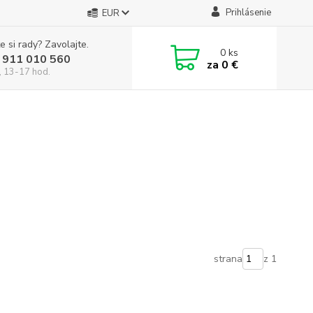
Prihlásenie
EUR
e si rady? Zavolajte.
0
ks
 911 010 560
za
0 €
, 13-17 hod.
strana
z 1