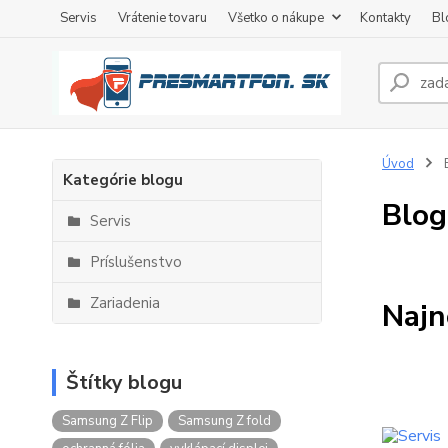
Servis
Vrátenie tovaru
Všetko o nákupe
Kontakty
Bl
Úvod
Kategórie blogu
Blog
Servis
Príslušenstvo
Zariadenia
Najn
Štítky blogu
Samsung Z Flip
Samsung Z fold