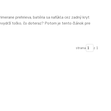
primerane prehrieva, batéria sa nafúkla cez zadný kryt
evydrží toľko, čo doteraz? Potom je tento článok pre
strana
z 1