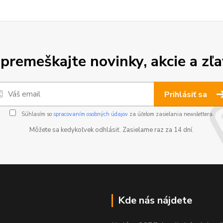
premeškajte novinky, akcie a zľa
Prihlásiť sa
Súhlasím so
spracovaním osobných údajov
za účelom zasielania newslettera.
Môžete sa kedykoľvek odhlásiť. Zasielame raz za 14 dní.
Kde nás nájdete