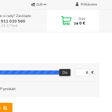
Prihlásenie
EUR
e si rady? Zavolajte.
0
ks
 911 010 560
za
0 €
, 13-17 hod.
Do
€
P produkt
e