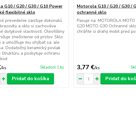
a G10 / G20 / G30 / G10 Power
Motorola G10 / G20 / G30 /
é flexibilné sklo
ochranné sklo
ké prevedenie zaisťuje dokonalú
Pasuje na: MOTOROLA MOT
obrazovky a sklo si zachováva
G20 MOTO G30 Ochranné sklo 
né dotykové vlastnosti. Oleofóbny
chráňte si drahý mobil pred p
nižuje znečistenie od prstov. Sklo
é a umožňuje mu ohýbať sa, ale
a. Dodatočný keramický povlak
e štruktúru a poskytuje ochranu
škod
€
3,77 €
Skladom 1 ks
Sk
/
ks
/
ks
Pridať do košíka
Pridať do koš