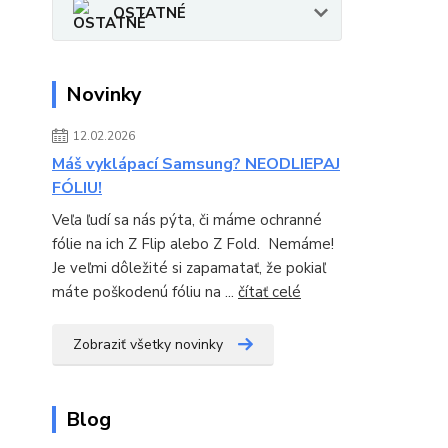
OSTATNÉ
Novinky
12.02.2026
Máš vyklápací Samsung? NEODLIEPAJ
FÓLIU!
Veľa ľudí sa nás pýta, či máme ochranné
fólie na ich Z Flip alebo Z Fold. Nemáme!
Je veľmi dôležité si zapamatať, že pokiaľ
máte poškodenú fóliu na ...
čítať celé
Zobraziť všetky novinky
Blog