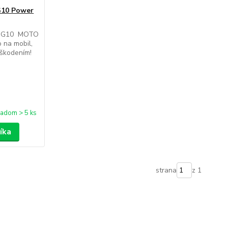
 G10 Power
O G10 MOTO
na mobil,
oškodením!
ladom > 5 ks
íka
strana
z 1