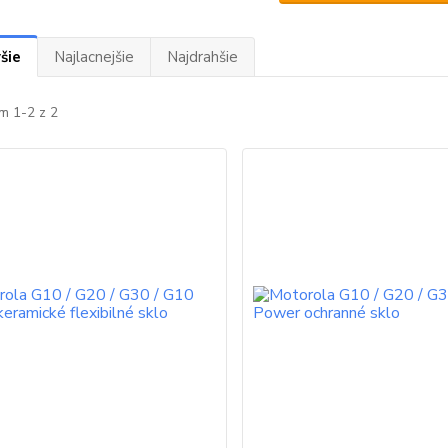
šie
Najlacnejšie
Najdrahšie
m 1-2 z 2