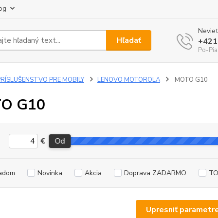
og
Neviet
Hľadať
+421
Po-Pia
PRÍSLUŠENSTVO PRE MOBILY
LENOVO MOTOROLA
MOTO G10
O G10
€
Od
adom
Novinka
Akcia
Doprava ZADARMO
TO
Upresniť parametr