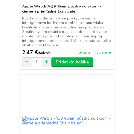
Apple Watch 7/8/9 45mm púzdro so sklom -
čierne a priehľadné 2ks v balení
Púzdro s tvrdeným sklom poskytuje vašim
inteligentným hodinkám odolnú ochranu vďaka
kvalitným materiálom a solídnemu spracovaniu.
Zosilnený rám chráni okraje zariadenia, sklo zase
displej. Toto púzdro komplexne chráni displej
inteligentných hodiniek pred účinkami pádov alebo
škrabancov. Flexibiln
2,47 €
Skladom > 5 balenie
/
balenie
Pridať do košíka