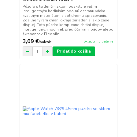
Púzdro s tvrdeným sklom poskytuje vašim
inteligentným hodinkám odolnú ochranu vďaka
kvalitným materiálom a solídnemu spracovaniu.
Zosilnený rám chráni okraje zariadenia, sklo zase
displej. Toto púzdro komplexne chráni displej
inteligentných hodiniek pred účinkami pádov alebo
škrabancov. Flexibiln
3,09 €
Skladom 5 balenie
/
balenie
Pridať do košíka