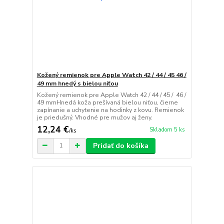
Kožený remienok pre Apple Watch 42 / 44 / 45 46 /
49 mm hnedý s bielou niťou
Kožený remienok pre Apple Watch 42 / 44 / 45 / 46 /
49 mmHnedá koža prešívaná bielou niťou, čierne
zapínanie a uchytenie na hodinky z kovu. Remienok
je priedušný. Vhodné pre mužov aj ženy.
12,24 €
Skladom 5 ks
/
ks
Pridať do košíka