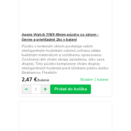
Apple Watch 7/8/9 45mm púzdro so sklom -
čierne a priehľadné 2ks v balení
Púzdro s tvrdeným sklom poskytuje vašim
inteligentným hodinkám odolnú ochranu vďaka
kvalitným materiálom a solídnemu spracovaniu.
Zosilnený rám chráni okraje zariadenia, sklo zase
displej. Toto púzdro komplexne chráni displej
inteligentných hodiniek pred účinkami pádov alebo
škrabancov. Flexibiln
2,47 €
Skladom 1 balenie
/
balenie
Pridať do košíka