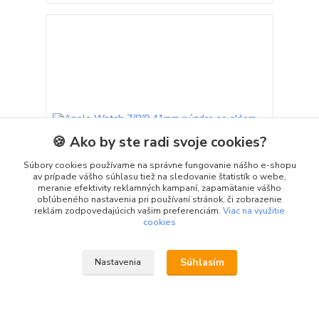
🍪 Ako by ste radi svoje cookies?
Súbory cookies používame na správne fungovanie nášho e-shopu
av prípade vášho súhlasu tiež na sledovanie štatistík o webe,
meranie efektivity reklamných kampaní, zapamätanie vášho
obľúbeného nastavenia pri používaní stránok, či zobrazenie
reklám zodpovedajúcich vašim preferenciám.
Viac na využitie
cookies
Apple Watch 7/8/9 41mm púzdro so sklom
strieborné 2ks v balení
Súhlasím
Nastavenia
Púzdro s tvrdeným sklom poskytuje vašim
inteligentným hodinkám odolnú ochranu vďaka
kvalitným materiálom a solídnemu spracovaniu.
Zosilnený rám chráni okraje zariadenia, sklo zase
displej. Toto púzdro komplexne chráni displej