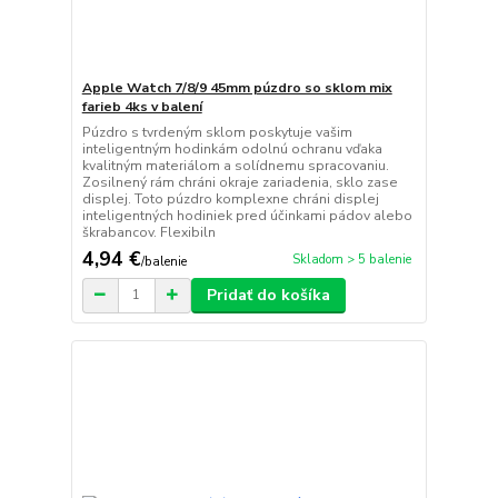
Apple Watch 7/8/9 45mm púzdro so sklom mix
farieb 4ks v balení
Púzdro s tvrdeným sklom poskytuje vašim
inteligentným hodinkám odolnú ochranu vďaka
kvalitným materiálom a solídnemu spracovaniu.
Zosilnený rám chráni okraje zariadenia, sklo zase
displej. Toto púzdro komplexne chráni displej
inteligentných hodiniek pred účinkami pádov alebo
škrabancov. Flexibiln
4,94 €
Skladom > 5 balenie
/
balenie
Pridať do košíka