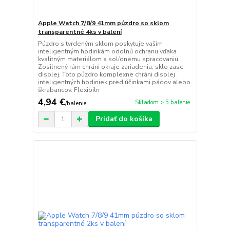
Apple Watch 7/8/9 41mm púzdro so sklom
transparentné 4ks v balení
Púzdro s tvrdeným sklom poskytuje vašim
inteligentným hodinkám odolnú ochranu vďaka
kvalitným materiálom a solídnemu spracovaniu.
Zosilnený rám chráni okraje zariadenia, sklo zase
displej. Toto púzdro komplexne chráni displej
inteligentných hodiniek pred účinkami pádov alebo
škrabancov. Flexibiln
4,94 €
Skladom > 5 balenie
/
balenie
Pridať do košíka