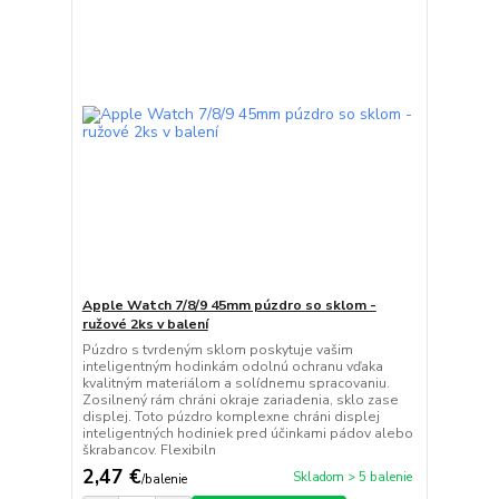
Apple Watch 7/8/9 45mm púzdro so sklom -
ružové 2ks v balení
Púzdro s tvrdeným sklom poskytuje vašim
inteligentným hodinkám odolnú ochranu vďaka
kvalitným materiálom a solídnemu spracovaniu.
Zosilnený rám chráni okraje zariadenia, sklo zase
displej. Toto púzdro komplexne chráni displej
inteligentných hodiniek pred účinkami pádov alebo
škrabancov. Flexibiln
2,47 €
Skladom > 5 balenie
/
balenie