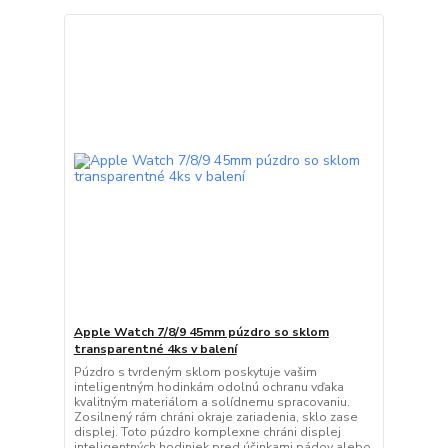
Apple Watch 7/8/9 45mm púzdro so sklom
transparentné 4ks v balení
Púzdro s tvrdeným sklom poskytuje vašim
inteligentným hodinkám odolnú ochranu vďaka
kvalitným materiálom a solídnemu spracovaniu.
Zosilnený rám chráni okraje zariadenia, sklo zase
displej. Toto púzdro komplexne chráni displej
inteligentných hodiniek pred účinkami pádov alebo