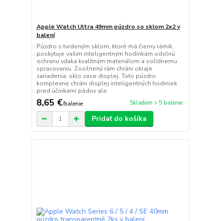
Apple Watch Ultra 49mm púzdro so sklom 2x2 v
balení
Púzdro s tvrdeným sklom, ktoré má čierny rámik,
poskytuje vašim inteligentným hodinkám odolnú
ochranu vďaka kvalitným materiálom a solídnemu
spracovaniu. Zosilnený rám chráni okraje
zariadenia, sklo zase displej. Toto púzdro
komplexne chráni displej inteligentných hodiniek
pred účinkami pádov ale
8,65 €
Skladom > 5 balenie
/
balenie
Pridať do košíka