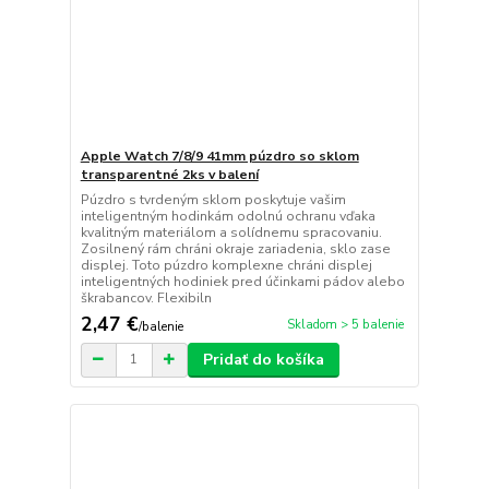
Apple Watch 7/8/9 41mm púzdro so sklom
transparentné 2ks v balení
Púzdro s tvrdeným sklom poskytuje vašim
inteligentným hodinkám odolnú ochranu vďaka
kvalitným materiálom a solídnemu spracovaniu.
Zosilnený rám chráni okraje zariadenia, sklo zase
displej. Toto púzdro komplexne chráni displej
inteligentných hodiniek pred účinkami pádov alebo
škrabancov. Flexibiln
2,47 €
Skladom > 5 balenie
/
balenie
Pridať do košíka