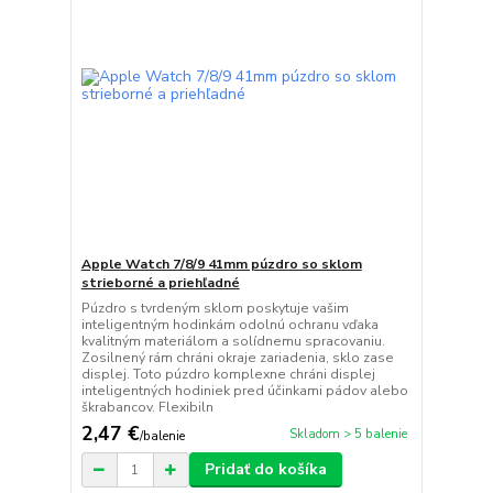
Apple Watch 7/8/9 41mm púzdro so sklom
strieborné a priehľadné
Púzdro s tvrdeným sklom poskytuje vašim
inteligentným hodinkám odolnú ochranu vďaka
kvalitným materiálom a solídnemu spracovaniu.
Zosilnený rám chráni okraje zariadenia, sklo zase
displej. Toto púzdro komplexne chráni displej
inteligentných hodiniek pred účinkami pádov alebo
škrabancov. Flexibiln
2,47 €
Skladom > 5 balenie
/
balenie
Pridať do košíka