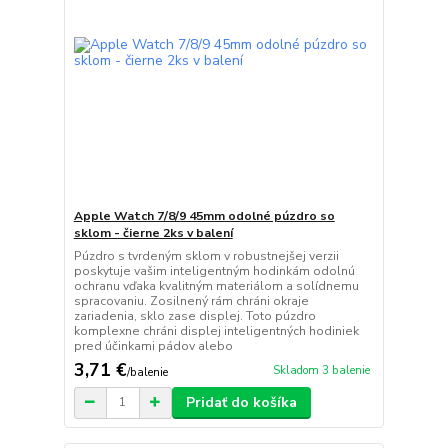
Apple Watch 7/8/9 45mm odolné púzdro so
sklom - čierne 2ks v balení
Púzdro s tvrdeným sklom v robustnejšej verzii
poskytuje vašim inteligentným hodinkám odolnú
ochranu vďaka kvalitným materiálom a solídnemu
spracovaniu. Zosilnený rám chráni okraje
zariadenia, sklo zase displej. Toto púzdro
komplexne chráni displej inteligentných hodiniek
pred účinkami pádov alebo
3,71 €
Skladom 3 balenie
/
balenie
Pridať do košíka