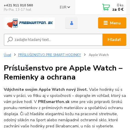
0
ks
+421 911 010 560
EUR
za
0 €
Po-Pia, 13-17 hod.
Menu
Hľadať
Úvod
PRÍSLUŠENSTVO PRE SMART HODINKY
Apple Watch
Príslušenstvo pre Apple Watch –
Remienky a ochrana
Vdýchnite svojim Apple Watch nový život.
Vaše hodinky sú s
vami v práci, vo fitku aj v spoločnosti – doprajte im vzhľad, ktorý sa
vám práve hodí. V
PREsmartfon.sk
sme pre vás pripravili širokú
ponuku remienkov z prémiových materiálov a spoľahlivú ochranu
displeja. Či už hľadáte elegantnú kožu na pracovné stretnutie,
odolný silikón na šport alebo nenápadné ochranné sklo, ktoré
zachráni vaše hodinky pred škrabancami, u nás si vyberiete.