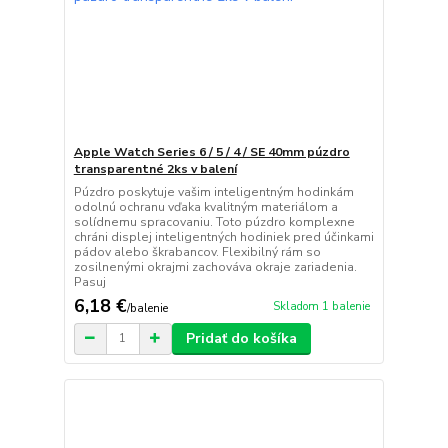
Apple Watch Series 6 / 5 / 4 / SE 40mm púzdro
transparentné 2ks v balení
Púzdro poskytuje vašim inteligentným hodinkám
odolnú ochranu vďaka kvalitným materiálom a
solídnemu spracovaniu. Toto púzdro komplexne
chráni displej inteligentných hodiniek pred účinkami
pádov alebo škrabancov. Flexibilný rám so
zosilnenými okrajmi zachováva okraje zariadenia.
Pasuj
6,18 €
Skladom 1 balenie
/
balenie
Pridať do košíka