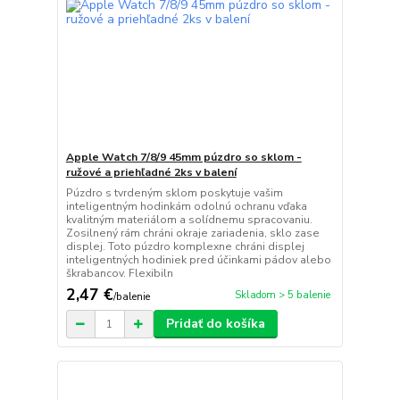
Apple Watch 7/8/9 45mm púzdro so sklom -
ružové a priehľadné 2ks v balení
Púzdro s tvrdeným sklom poskytuje vašim
inteligentným hodinkám odolnú ochranu vďaka
kvalitným materiálom a solídnemu spracovaniu.
Zosilnený rám chráni okraje zariadenia, sklo zase
displej. Toto púzdro komplexne chráni displej
inteligentných hodiniek pred účinkami pádov alebo
škrabancov. Flexibiln
2,47 €
Skladom > 5 balenie
/
balenie
Pridať do košíka