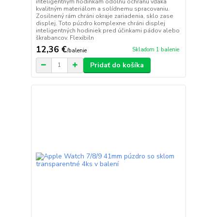
inteligentným hodinkám odolnú ochranu vďaka
kvalitným materiálom a solídnemu spracovaniu.
Zosilnený rám chráni okraje zariadenia, sklo zase
displej. Toto púzdro komplexne chráni displej
inteligentných hodiniek pred účinkami pádov alebo
škrabancov. Flexibiln
12,36 €
Skladom 1 balenie
/
balenie
Pridať do košíka