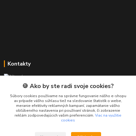
Kontakty
Zákaznícka podpora PREsmartfon.sk
+421 911 010 560
🍪 Ako by ste radi svoje cookies?
Po-Pia, 13-17 hod.
Súbory cookies používame na správne fungovanie nášho e-shopu
av prípade vášho súhlasu tiež na sledovanie štatistík o webe,
info@presmartfon.sk
meranie efektivity reklamných kampaní, zapamätanie vášho
obľúbeného nastavenia pri používaní stránok, či zobrazenie
reklám zodpovedajúcich vašim preferenciám.
Viac na využitie
cookies