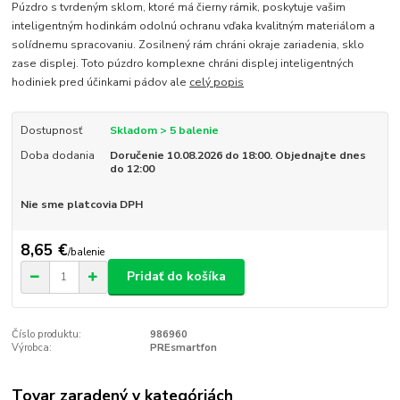
Púzdro s tvrdeným sklom, ktoré má čierny rámik, poskytuje vašim
inteligentným hodinkám odolnú ochranu vďaka kvalitným materiálom a
solídnemu spracovaniu. Zosilnený rám chráni okraje zariadenia, sklo
zase displej. Toto púzdro komplexne chráni displej inteligentných
hodiniek pred účinkami pádov ale
celý popis
Dostupnosť
Skladom > 5 balenie
Doba dodania
Doručenie 10.08.2026 do 18:00. Objednajte dnes
do 12:00
Nie sme platcovia DPH
8,65 €
/
balenie
Pridať do košíka
Číslo produktu:
986960
Výrobca:
PREsmartfon
Tovar zaradený v kategóriách