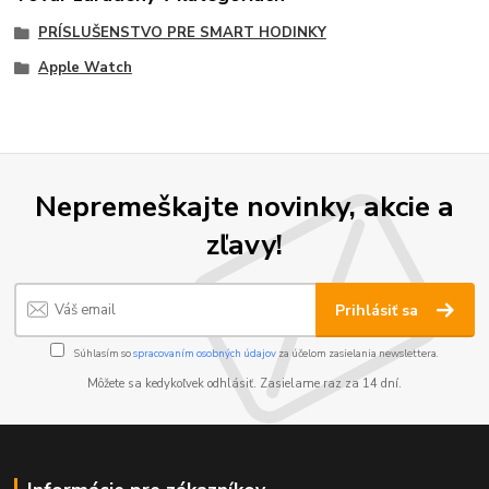
PRÍSLUŠENSTVO PRE SMART HODINKY
Apple Watch
Nepremeškajte novinky, akcie a
zľavy!
Prihlásiť sa
Súhlasím so
spracovaním osobných údajov
za účelom zasielania newslettera.
Môžete sa kedykoľvek odhlásiť. Zasielame raz za 14 dní.