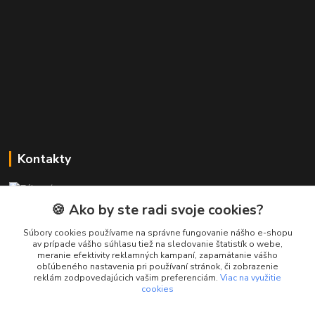
Kontakty
Zákaznícka podpora PREsmartfon.sk
+421 911 010 560
🍪 Ako by ste radi svoje cookies?
Po-Pia, 13-17 hod.
Súbory cookies používame na správne fungovanie nášho e-shopu
av prípade vášho súhlasu tiež na sledovanie štatistík o webe,
info@presmartfon.sk
meranie efektivity reklamných kampaní, zapamätanie vášho
obľúbeného nastavenia pri používaní stránok, či zobrazenie
reklám zodpovedajúcich vašim preferenciám.
Viac na využitie
cookies