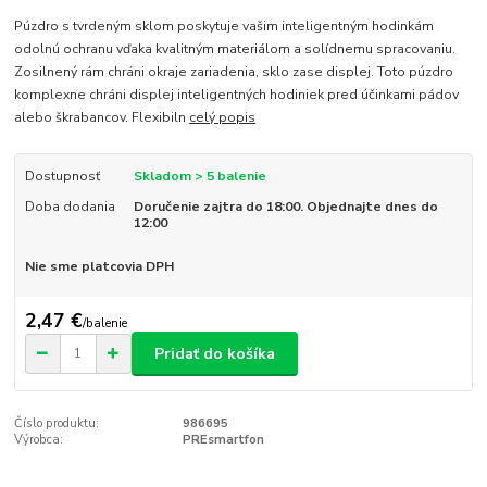
Púzdro s tvrdeným sklom poskytuje vašim inteligentným hodinkám
odolnú ochranu vďaka kvalitným materiálom a solídnemu spracovaniu.
Zosilnený rám chráni okraje zariadenia, sklo zase displej. Toto púzdro
komplexne chráni displej inteligentných hodiniek pred účinkami pádov
alebo škrabancov. Flexibiln
celý popis
Dostupnosť
Skladom > 5 balenie
Doba dodania
Doručenie zajtra do 18:00. Objednajte dnes do
12:00
Nie sme platcovia DPH
2,47 €
/
balenie
Pridať do košíka
Číslo produktu:
986695
Výrobca:
PREsmartfon