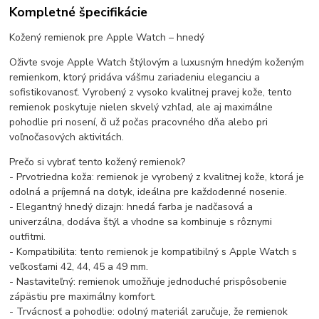
Kompletné špecifikácie
Kožený remienok pre Apple Watch – hnedý
Oživte svoje Apple Watch štýlovým a luxusným hnedým koženým
remienkom, ktorý pridáva vášmu zariadeniu eleganciu a
sofistikovanosť. Vyrobený z vysoko kvalitnej pravej kože, tento
remienok poskytuje nielen skvelý vzhľad, ale aj maximálne
pohodlie pri nosení, či už počas pracovného dňa alebo pri
voľnočasových aktivitách.
Prečo si vybrať tento kožený remienok?
- Prvotriedna koža: remienok je vyrobený z kvalitnej kože, ktorá je
odolná a príjemná na dotyk, ideálna pre každodenné nosenie.
- Elegantný hnedý dizajn: hnedá farba je nadčasová a
univerzálna, dodáva štýl a vhodne sa kombinuje s rôznymi
outfitmi.
- Kompatibilita: tento remienok je kompatibilný s Apple Watch s
veľkosťami 42, 44, 45 a 49 mm.
- Nastaviteľný: remienok umožňuje jednoduché prispôsobenie
zápästiu pre maximálny komfort.
- Trvácnosť a pohodlie: odolný materiál zaručuje, že remienok