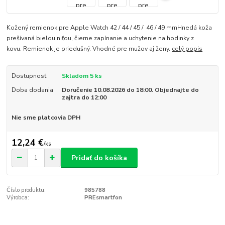
Kožený remienok pre Apple Watch 42 / 44 / 45 / 46 / 49 mmHnedá koža
prešívaná bielou niťou, čierne zapínanie a uchytenie na hodinky z
kovu. Remienok je priedušný. Vhodné pre mužov aj ženy.
celý popis
Dostupnosť
Skladom 5 ks
Doba dodania
Doručenie 10.08.2026 do 18:00. Objednajte do
zajtra do 12:00
Nie sme platcovia DPH
12,24 €
/
ks
Pridať do košíka
Číslo produktu:
985788
Výrobca:
PREsmartfon