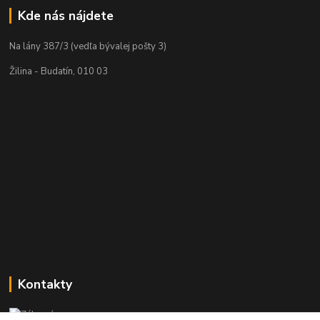
Kde nás nájdete
Na lány 387/3 (vedľa bývalej pošty 3)
Žilina - Budatín, 010 03
Kontakty
Zákaznícka podpora PREsmartfon.sk