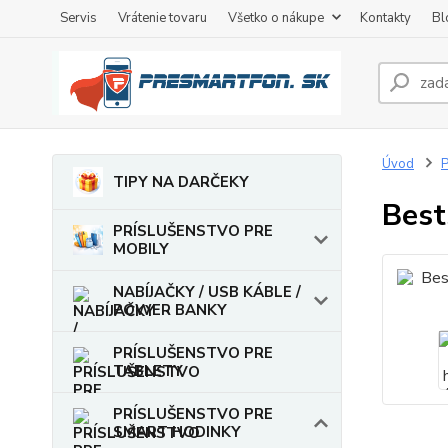
Servis
Vrátenie tovaru
Všetko o nákupe
Kontakty
Bl
Úvod
TIPY NA DARČEKY
Best
PRÍSLUŠENSTVO PRE
MOBILY
NABÍJAČKY / USB KÁBLE /
POWER BANKY
PRÍSLUŠENSTVO PRE
TABLETY
PRÍSLUŠENSTVO PRE
SMART HODINKY