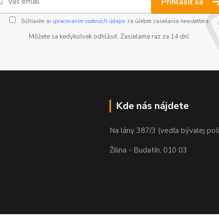
Prihlásiť sa
Súhlasím so
spracovaním osobných údajov
za účelom zasielania newslettera.
Môžete sa kedykoľvek odhlásiť. Zasielame raz za 14 dní.
Kde nás nájdete
Na lány 387/3 (vedľa bývalej poš
Žilina - Budatín, 010 03