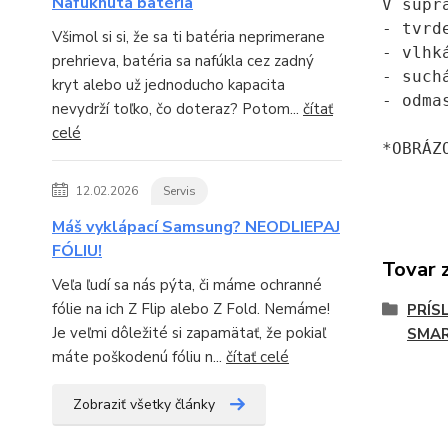
Nafúknutá batéria
V súpra
- tvrde
Všimol si si, že sa ti batéria neprimerane
- vlhk
prehrieva, batéria sa nafúkla cez zadný
- such
kryt alebo už jednoducho kapacita
- odma
nevydrží toľko, čo doteraz? Potom...
čítať
celé
*OBRÁZ
12.02.2026
Servis
Máš vyklápací Samsung? NEODLIEPAJ
FÓLIU!
Tovar 
Veľa ľudí sa nás pýta, či máme ochranné
fólie na ich Z Flip alebo Z Fold. Nemáme!
PRÍS
Je veľmi dôležité si zapamätať, že pokiaľ
SMAR
máte poškodenú fóliu n...
čítať celé
Zobraziť všetky články