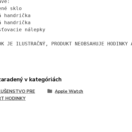
ve:

né sklo

á handrička

á handrička

sťovacie nálepky
OK JE ILUSTRAČNÝ, PRODUKT NEOBSAHUJE HODINKY 
zaradený v kategóriách
LUŠENSTVO PRE
Apple Watch
T HODINKY