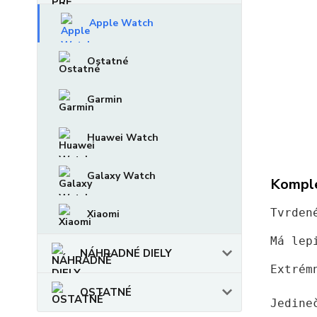
Apple Watch
Ostatné
Garmin
Huawei Watch
Galaxy Watch
Komple
Tvrden
Xiaomi
Má lep
NÁHRADNÉ DIELY
Extrém
OSTATNÉ
Jedine