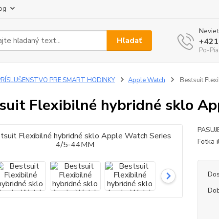
og
Neviet
Hľadať
+421
Po-Pia
PRÍSLUŠENSTVO PRE SMART HODINKY
Apple Watch
Bestsuit Flex
suit Flexibilné hybridné sklo 
PASUJ
Fotka 
Dos
Dob