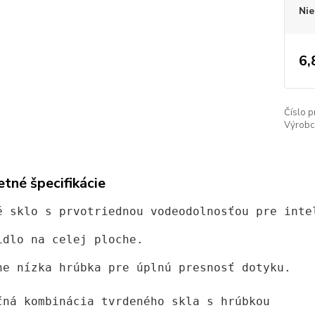
Nie
6,
Číslo p
Výrobc
tné špecifikácie
é sklo s prvotriednou vodeodolnosťou pre inte
idlo na celej ploche. 
ne nízka hrúbka pre úplnú presnosť dotyku.

čná kombinácia tvrdeného skla s hrúbkou 