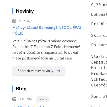
0,20 m
Novinky
Dokona
12.02.2026
Priehľ
Máš vyklápací Samsung? NEODLIEPAJ
FÓLIU!
Sklo o
Veľa ľudí sa nás pýta, či máme ochranné
Po nan
fólie na ich Z Flip alebo Z Fold. Nemáme!
Je veľmi dôležité si zapamatať, že pokiaľ
Vlastno
máte poškodenú fóliu na ...
čítať celé
Lepidl
Materi
Zobraziť všetky novinky
Hrúbka:
Vzhľad
Oleofó
Blog
Špeciá
11.03.2026
Servis