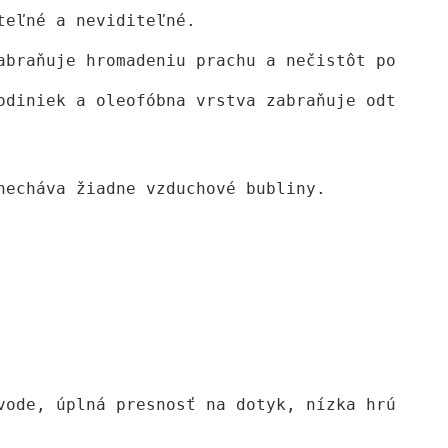
teľné a neviditeľné. 
abraňuje hromadeniu prachu a nečistôt pod fól
odiniek a oleofóbna vrstva zabraňuje odtlačkom
echáva žiadne vzduchové bubliny.

vode, úplná presnosť na dotyk, nízka hrúbka
