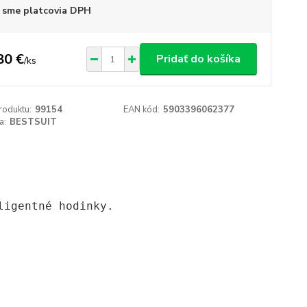
 sme platcovia DPH
80 €
Pridať do košíka
/
ks
roduktu:
99154
EAN kód:
5903396062377
a:
BESTSUIT
ligentné hodinky. 