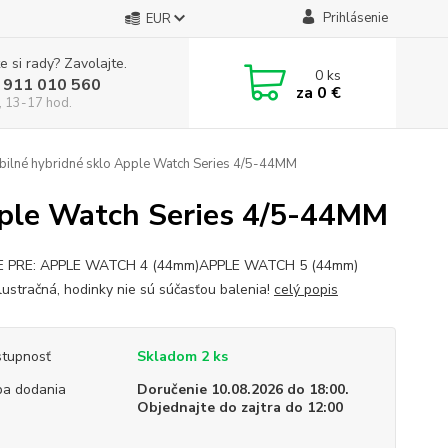
Prihlásenie
EUR
e si rady? Zavolajte.
0
ks
 911 010 560
za
0 €
, 13-17 hod.
ibilné hybridné sklo Apple Watch Series 4/5-44MM
Apple Watch Series 4/5-44MM
E PRE: APPLE WATCH 4 (44mm)APPLE WATCH 5 (44mm)
ilustračná, hodinky nie sú súčasťou balenia!
celý popis
tupnosť
Skladom 2 ks
a dodania
Doručenie 10.08.2026 do 18:00.
Objednajte do zajtra do 12:00