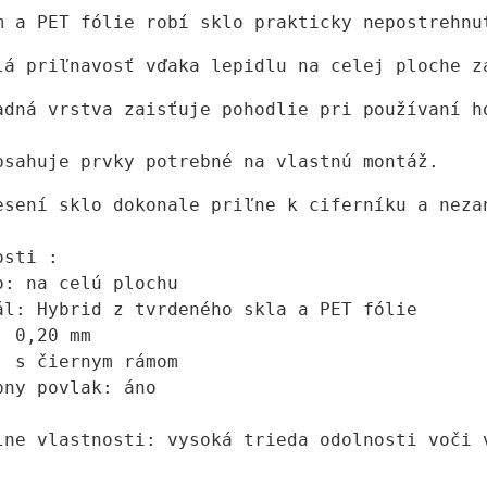
m a PET fólie robí sklo prakticky nepostrehnu
lá priľnavosť vďaka lepidlu na celej ploche z
adná vrstva zaisťuje pohodlie pri používaní h
bsahuje prvky potrebné na vlastnú montáž. 
esení sklo dokonale priľne k ciferníku a nezan
sti :

o: na celú plochu

ál: Hybrid z tvrdeného skla a PET fólie

 0,20 mm

: s čiernym rámom

bny povlak: áno

lne vlastnosti: vysoká trieda odolnosti voči 