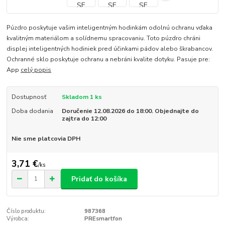
Púzdro poskytuje vašim inteligentným hodinkám odolnú ochranu vďaka
kvalitným materiálom a solídnemu spracovaniu. Toto púzdro chráni
displej inteligentných hodiniek pred účinkami pádov alebo škrabancov.
Ochranné sklo poskytuje ochranu a nebráni kvalite dotyku. Pasuje pre:
App
celý popis
Dostupnosť
Skladom 1 ks
Doba dodania
Doručenie 12.08.2026 do 18:00. Objednajte do
zajtra do 12:00
Nie sme platcovia DPH
3,71 €
/
ks
Pridať do košíka
Číslo produktu:
987368
Výrobca:
PREsmartfon