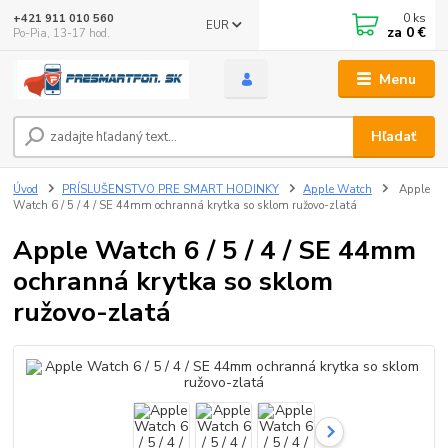
0
ks
+421 911 010 560
EUR
za
0 €
Po-Pia, 13-17 hod.
Menu
Hľadať
Úvod
PRÍSLUŠENSTVO PRE SMART HODINKY
Apple Watch
Apple
Watch 6 / 5 / 4 / SE 44mm ochranná krytka so sklom ružovo-zlatá
Apple Watch 6 / 5 / 4 / SE 44mm
ochranná krytka so sklom
ružovo-zlatá