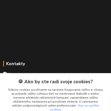
Kontakty
Zákaznícka podpora PREsmartfon.sk
+421 911 010 560
🍪 Ako by ste radi svoje cookies?
Po-Pia, 13-17 hod.
Súbory cookies používame na správne fungovanie nášho e-shopu
av prípade vášho súhlasu tiež na sledovanie štatistík o webe,
info@presmartfon.sk
meranie efektivity reklamných kampaní, zapamätanie vášho
obľúbeného nastavenia pri používaní stránok, či zobrazenie
reklám zodpovedajúcich vašim preferenciám.
Viac na využitie
cookies