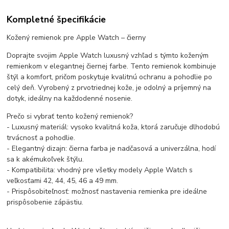
Kompletné špecifikácie
Kožený remienok pre Apple Watch – čierny
Doprajte svojim Apple Watch luxusný vzhľad s týmto koženým
remienkom v elegantnej čiernej farbe. Tento remienok kombinuje
štýl a komfort, pričom poskytuje kvalitnú ochranu a pohodlie po
celý deň. Vyrobený z prvotriednej kože, je odolný a príjemný na
dotyk, ideálny na každodenné nosenie.
Prečo si vybrať tento kožený remienok?
- Luxusný materiál: vysoko kvalitná koža, ktorá zaručuje dlhodobú
trvácnosť a pohodlie.
- Elegantný dizajn: čierna farba je nadčasová a univerzálna, hodí
sa k akémukoľvek štýlu.
- Kompatibilita: vhodný pre všetky modely Apple Watch s
veľkosťami 42, 44, 45, 46 a 49 mm.
- Prispôsobiteľnosť: možnosť nastavenia remienka pre ideálne
prispôsobenie zápästiu.