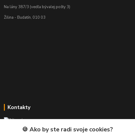
Na lány 387/3 (vedľa bývalej pošty 3)
Žilina - Budatín, 010 03
Kontakty
Zákaznícka podpora PREsmartfon.sk
+421 911 010 560
🍪 Ako by ste radi svoje cookies?
Po-Pia, 13-17 hod.