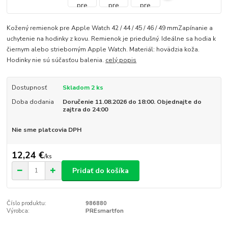
Kožený remienok pre Apple Watch 42 / 44 / 45 / 46 / 49 mmZapínanie a
uchytenie na hodinky z kovu. Remienok je priedušný. Ideálne sa hodia k
čiernym alebo strieborným Apple Watch. Materiál: hovädzia koža.
Hodinky nie sú súčasťou balenia.
celý popis
Dostupnosť
Skladom 2 ks
Doba dodania
Doručenie 11.08.2026 do 18:00. Objednajte do
zajtra do 24:00
Nie sme platcovia DPH
12,24 €
/
ks
Pridať do košíka
Číslo produktu:
986880
Výrobca:
PREsmartfon