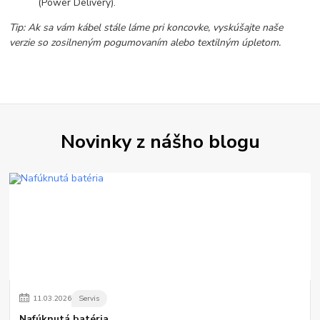
(Power Delivery).
Tip: Ak sa vám kábel stále láme pri koncovke, vyskúšajte naše
verzie so zosilneným pogumovaním alebo textilným úpletom.
Novinky z nášho blogu
11
.
03
.
2026
Servis
Nafúknutá batéria