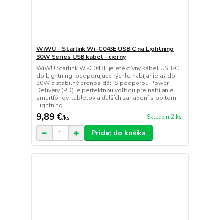
WiWU - Starlink Wi-C043E USB C na Lightning
30W Series USB kábel - čierny
WiWU Starlink WI-C043E je efektívny kábel USB-C
do Lightning, podporujúce rýchle nabíjanie až do
30W a stabilný prenos dát. S podporou Power
Delivery (PD) je perfektnou voľbou pre nabíjanie
smartfónov, tabletov a ďalších zariadení s portom
Lightning.
9,89 €
Skladom 2 ks
/
ks
Pridať do košíka