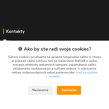
Kontakty
Zákaznícka podpora PREsmartfon.sk
+421 911 010 560
🍪 Ako by ste radi svoje cookies?
Po-Pia, 13-17 hod.
Súbory cookies používame na správne fungovanie nášho e-shopu
av prípade vášho súhlasu tiež na sledovanie štatistík o webe,
info@presmartfon.sk
meranie efektivity reklamných kampaní, zapamätanie vášho
obľúbeného nastavenia pri používaní stránok, či zobrazenie
reklám zodpovedajúcich vašim preferenciám.
Viac na využitie
cookies
Súhlasím
Nastavenia
PREsmartfon.sk
Vytvorené na
Eshop-rychlo.sk