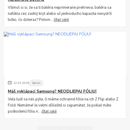
Všimol si si, že sa ti batéria neprimerane prehrieva, batéria sa
nafúkla cez zadný kryt alebo už jednoducho kapacita nevydrží
toľko, čo doteraz? Potom...
čítať celé
12
.
02
.
2026
Servis
Máš vyklápací Samsung? NEODLIEPAJ FÓLIU!
Veľa ľudí sa nás pýta, či máme ochranné fólie na ich Z Flip alebo Z
Fold. Nemáme! Je veľmi dôležité si zapamätať, že pokiaľ máte
poškodenú fóliu n...
čítať celé