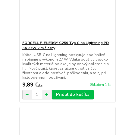
FORCELL F-ENERGY C259 Typ C na Lightning PD
3A 27W 2 m čierny
Kábel USB-C na Lightning poskytuje spoľahlivé
nabíjanie s výkonom 27 W. Vďaka použitiu vysoko
kvalitných materiálov, ako je nylonový opletenie a
hliníkový plášť, kábel zaručuje dlhotrvajúcu
životnosť a odolnosť voči poškodeniu, a to aj pri
každodennom používaní.
9,89 €
Skladom 1 ks
/
ks
Pridať do košíka