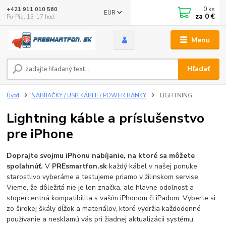
0
ks
+421 911 010 560
EUR
za
0 €
Po-Pia, 13-17 hod.
Menu
Hľadať
Úvod
NABÍJAČKY / USB KÁBLE / POWER BANKY
LIGHTNING
Lightning káble a príslušenstvo
pre iPhone
Doprajte svojmu iPhonu nabíjanie, na ktoré sa môžete
spoľahnúť.
V
PREsmartfon.sk
každý kábel v našej ponuke
starostlivo vyberáme a testujeme priamo v žilinskom servise.
Vieme, že dôležitá nie je len značka, ale hlavne odolnosť a
stopercentná kompatibilita s vaším iPhonom či iPadom. Vyberte si
zo širokej škály dĺžok a materiálov, ktoré vydržia každodenné
používanie a nesklamú vás pri žiadnej aktualizácii systému.