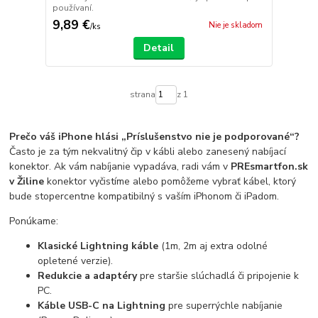
používaní.
9,89 €
Nie je skladom
/
ks
Detail
strana
z 1
Prečo váš iPhone hlási „Príslušenstvo nie je podporované“?
Často je za tým nekvalitný čip v kábli alebo zanesený nabíjací
konektor. Ak vám nabíjanie vypadáva, radi vám v
PREsmartfon.sk
v Žiline
konektor vyčistíme alebo pomôžeme vybrať kábel, ktorý
bude stopercentne kompatibilný s vaším iPhonom či iPadom.
Ponúkame:
Klasické Lightning káble
(1m, 2m aj extra odolné
opletené verzie).
Redukcie a adaptéry
pre staršie slúchadlá či pripojenie k
PC.
Káble USB-C na Lightning
pre superrýchle nabíjanie