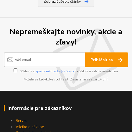
Zobraziť všetky články
Nepremeškajte novinky, akcie a
zľavy!
Prihlásiť sa
Súhlasím so
spracovaním osobných údajov
za účelom zasielania newslettera.
Môžete sa kedykoľvek odhlásiť. Zasielame raz za 14 dní.
Informácie pre zákazníkov
Servis
Všetko o nákupe