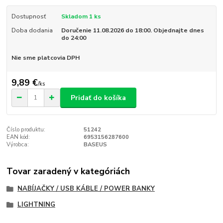
Dostupnosť
Skladom 1 ks
Doba dodania
Doručenie 11.08.2026 do 18:00. Objednajte dnes
do 24:00
Nie sme platcovia DPH
9,89 €
/
ks
Pridať do košíka
Číslo produktu:
51242
EAN kód:
6953156287600
Výrobca:
BASEUS
Tovar zaradený v kategóriách
NABÍJAČKY / USB KÁBLE / POWER BANKY
LIGHTNING