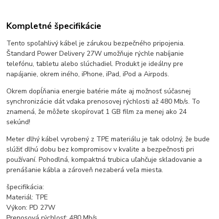
Kompletné špecifikácie
Tento spoľahlivý kábel je zárukou bezpečného pripojenia.
Štandard Power Delivery 27W umožňuje rýchle nabíjanie
telefónu, tabletu alebo slúchadiel. Produkt je ideálny pre
napájanie, okrem iného, ​​iPhone, iPad, iPod a Airpods.
Okrem dopĺňania energie batérie máte aj možnosť súčasnej
synchronizácie dát vďaka prenosovej rýchlosti až 480 Mb/s. To
znamená, že môžete skopírovať 1 GB film za menej ako 24
sekúnd!
Meter dlhý kábel vyrobený z TPE materiálu je tak odolný, že bude
slúžiť dlhú dobu bez kompromisov v kvalite a bezpečnosti pri
používaní. Pohodlná, kompaktná trubica uľahčuje skladovanie a
prenášanie kábla a zároveň nezaberá veľa miesta.
špecifikácia:
Materiál: TPE
Výkon: PD 27W
Prenosová rýchlosť: 480 Mb/s