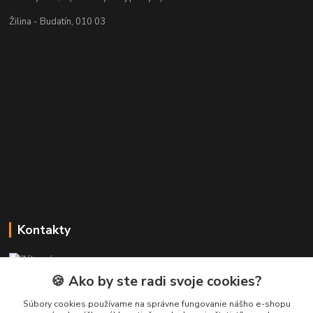
Žilina - Budatín, 010 03
Kontakty
Zákaznícka podpora PREsmartfon.sk
+421 911 010 560
🍪 Ako by ste radi svoje cookies?
Po-Pia, 13-17 hod.
Súbory cookies používame na správne fungovanie nášho e-shopu