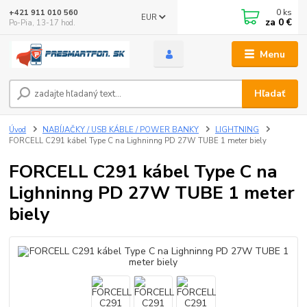
0
ks
+421 911 010 560
EUR
za
0 €
Po-Pia, 13-17 hod.
Menu
Hľadať
Úvod
NABÍJAČKY / USB KÁBLE / POWER BANKY
LIGHTNING
FORCELL C291 kábel Type C na Lighninng PD 27W TUBE 1 meter biely
FORCELL C291 kábel Type C na
Lighninng PD 27W TUBE 1 meter
biely