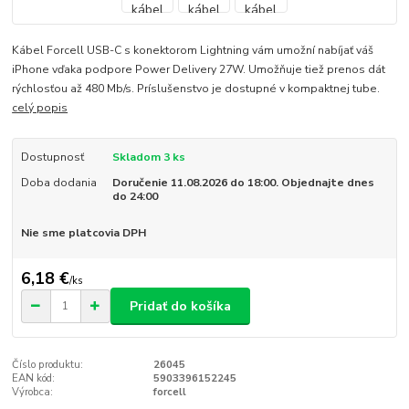
Kábel Forcell USB-C s konektorom Lightning vám umožní nabíjať váš
iPhone vďaka podpore Power Delivery 27W. Umožňuje tiež prenos dát
rýchlosťou až 480 Mb/s. Príslušenstvo je dostupné v kompaktnej tube.
celý popis
Dostupnosť
Skladom 3 ks
Doba dodania
Doručenie 11.08.2026 do 18:00. Objednajte dnes
do 24:00
Nie sme platcovia DPH
6,18 €
/
ks
Pridať do košíka
Číslo produktu:
26045
EAN kód:
5903396152245
Výrobca:
forcell