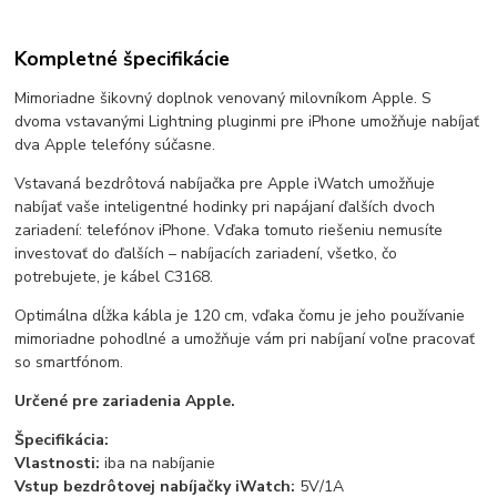
Kompletné špecifikácie
Mimoriadne šikovný doplnok venovaný milovníkom Apple. S
dvoma vstavanými Lightning pluginmi pre iPhone umožňuje nabíjať
dva Apple telefóny súčasne.
Vstavaná bezdrôtová nabíjačka pre Apple iWatch umožňuje
nabíjať vaše inteligentné hodinky pri napájaní ďalších dvoch
zariadení: telefónov iPhone. Vďaka tomuto riešeniu nemusíte
investovať do ďalších – nabíjacích zariadení, všetko, čo
potrebujete, je kábel C3168.
Optimálna dĺžka kábla je 120 cm, vďaka čomu je jeho používanie
mimoriadne pohodlné a umožňuje vám pri nabíjaní voľne pracovať
so smartfónom.
Určené pre zariadenia Apple.
Špecifikácia:
Vlastnosti:
iba na nabíjanie
Vstup bezdrôtovej nabíjačky iWatch:
5V/1A