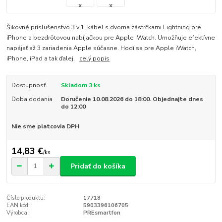
Šikovné príslušenstvo 3 v 1: kábel s dvoma zástrčkami Lightning pre
iPhone a bezdrôtovou nabíjačkou pre Apple iWatch. Umožňuje efektívne
napájať až 3 zariadenia Apple súčasne. Hodí sa pre Apple iWatch,
iPhone, iPad a tak ďalej.
celý popis
Dostupnosť
Skladom 3 ks
Doba dodania
Doručenie 10.08.2026 do 18:00. Objednajte dnes
do 12:00
Nie sme platcovia DPH
14,83 €
/
ks
Pridať do košíka
Číslo produktu:
17718
EAN kód:
5903396106705
Výrobca:
PREsmartfon