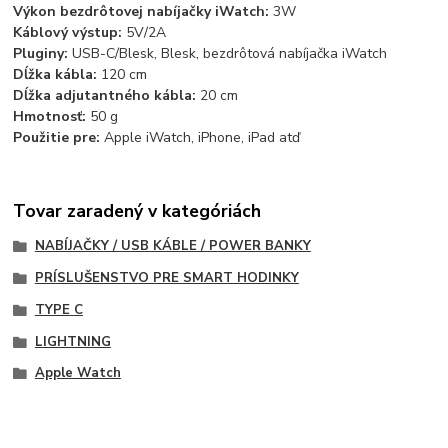
Výkon bezdrôtovej nabíjačky iWatch:
3W
Káblový výstup:
5V/2A
Pluginy:
USB
-C/Blesk, Blesk, bezdrôtová nabíjačka iWatch
Dĺžka kábla:
120 cm
Dĺžka adjutantného kábla:
20 cm
Hmotnosť:
50 g
Použitie pre:
Apple iWatch, iPhone, iPad atď
Tovar zaradený v kategóriách
NABÍJAČKY / USB KÁBLE / POWER BANKY
PRÍSLUŠENSTVO PRE SMART HODINKY
TYPE C
LIGHTNING
Apple Watch