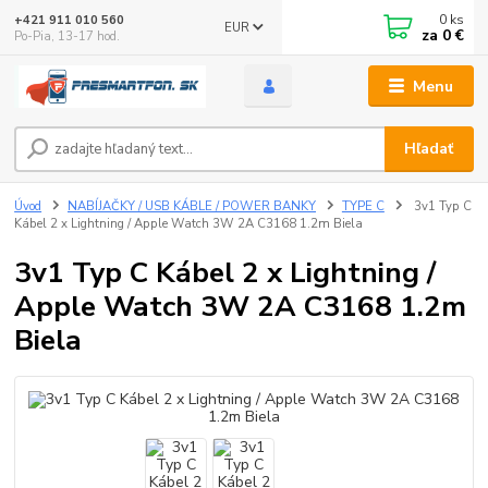
0
ks
+421 911 010 560
EUR
za
0 €
Po-Pia, 13-17 hod.
Menu
Hľadať
Úvod
NABÍJAČKY / USB KÁBLE / POWER BANKY
TYPE C
3v1 Typ C
Kábel 2 x Lightning / Apple Watch 3W 2A C3168 1.2m Biela
3v1 Typ C Kábel 2 x Lightning /
Apple Watch 3W 2A C3168 1.2m
Biela