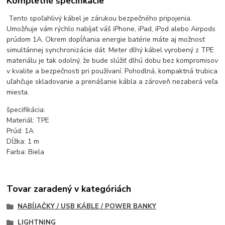
Kompletné špecifikácie
Tento spoľahlivý kábel je zárukou bezpečného pripojenia.
Umožňuje vám rýchlo nabíjať váš iPhone, iPad, iPod alebo Airpods
prúdom 1A. Okrem dopĺňania energie batérie máte aj možnosť
simultánnej synchronizácie dát. Meter dlhý kábel vyrobený z TPE
materiálu je tak odolný, že bude slúžiť dlhú dobu bez kompromisov
v kvalite a bezpečnosti pri používaní. Pohodlná, kompaktná trubica
uľahčuje skladovanie a prenášanie kábla a zároveň nezaberá veľa
miesta.
špecifikácia:
Materiál: TPE
Prúd: 1A
Dĺžka: 1 m
Farba: Biela
Tovar zaradený v kategóriách
NABÍJAČKY / USB KÁBLE / POWER BANKY
LIGHTNING