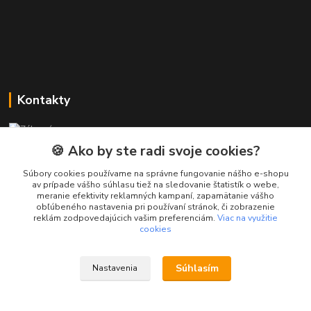
Kontakty
Zákaznícka podpora PREsmartfon.sk
+421 911 010 560
🍪 Ako by ste radi svoje cookies?
Po-Pia, 13-17 hod.
Súbory cookies používame na správne fungovanie nášho e-shopu
av prípade vášho súhlasu tiež na sledovanie štatistík o webe,
info@presmartfon.sk
meranie efektivity reklamných kampaní, zapamätanie vášho
obľúbeného nastavenia pri používaní stránok, či zobrazenie
reklám zodpovedajúcich vašim preferenciám.
Viac na využitie
cookies
Súhlasím
Nastavenia
PREsmartfon.sk
Vytvorené na
Eshop-rychlo.sk