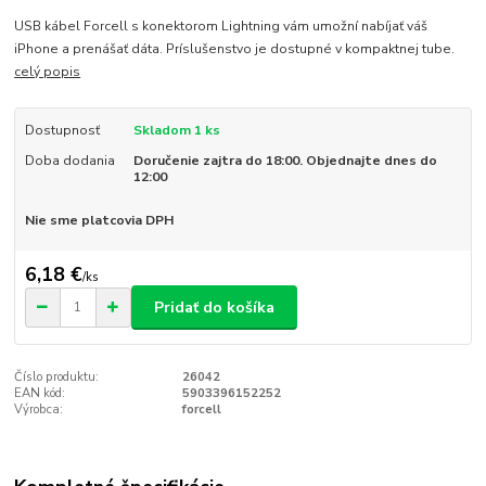
USB kábel Forcell s konektorom Lightning vám umožní nabíjať váš
iPhone a prenášať dáta. Príslušenstvo je dostupné v kompaktnej tube.
celý popis
Dostupnosť
Skladom 1 ks
Doba dodania
Doručenie zajtra do 18:00. Objednajte dnes do
12:00
Nie sme platcovia DPH
6,18 €
/
ks
Pridať do košíka
Číslo produktu:
26042
EAN kód:
5903396152252
Výrobca:
forcell