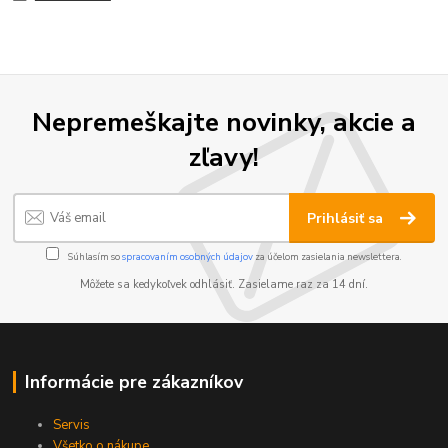
Nepremeškajte novinky, akcie a
zľavy!
Prihlásiť sa
Súhlasím so
spracovaním osobných údajov
za účelom zasielania newslettera.
Môžete sa kedykoľvek odhlásiť. Zasielame raz za 14 dní.
Informácie pre zákazníkov
Servis
Všetko o nákupe