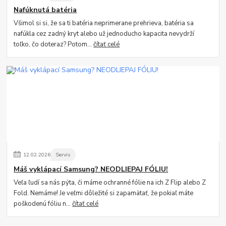
Nafúknutá batéria
Všimol si si, že sa ti batéria neprimerane prehrieva, batéria sa
nafúkla cez zadný kryt alebo už jednoducho kapacita nevydrží
toľko, čo doteraz? Potom...
čítať celé
12
.
02
.
2026
Servis
Máš vyklápací Samsung? NEODLIEPAJ FÓLIU!
Veľa ľudí sa nás pýta, či máme ochranné fólie na ich Z Flip alebo Z
Fold. Nemáme! Je veľmi dôležité si zapamätať, že pokiaľ máte
poškodenú fóliu n...
čítať celé