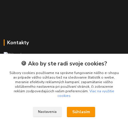
Kontakty
Zákaznícka podpora PREsmartfon.sk
+421 911 010 560
🍪 Ako by ste radi svoje cookies?
Po-Pia, 13-17 hod.
Súbory cookies používame na správne fungovanie nášho e-shopu
av prípade vášho súhlasu tiež na sledovanie štatistík o webe,
info@presmartfon.sk
meranie efektivity reklamných kampaní, zapamätanie vášho
obľúbeného nastavenia pri používaní stránok, či zobrazenie
reklám zodpovedajúcich vašim preferenciám.
Viac na využitie
cookies
Súhlasím
Nastavenia
PREsmartfon.sk
Vytvorené na
Eshop-rychlo.sk