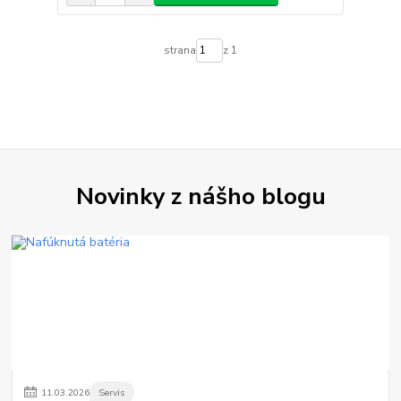
strana
z 1
Novinky z nášho blogu
11
.
03
.
2026
Servis