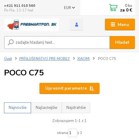
0
ks
+421 911 010 560
EUR
za
0 €
Po-Pia, 13-17 hod.
Menu
Hľadať
Úvod
PRÍSLUŠENSTVO PRE MOBILY
XIAOMI
POCO C75
POCO C75
Upresniť parametre
Najnovšie
Najlacnejšie
Najdrahšie
Zobrazujem 1-1 z 1
strana
z 1