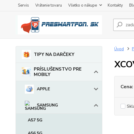
Servis
Vrátenie tovaru
Všetko o nákupe
Kontakty
Bl
Úvod
TIPY NA DARČEKY
XCO
PRÍSLUŠENSTVO PRE
MOBILY
Cena:
APPLE
SAMSUNG
Skl
A57 5G
A56 5G