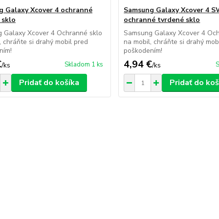
 Galaxy Xcover 4 ochranné
Samsung Galaxy Xcover 4 
 sklo
ochranné tvrdené sklo
 Galaxy Xcover 4 Ochranné sklo
Samsung Galaxy Xcover 4 Och
, chráňte si drahý mobil pred
na mobil, chráňte si drahý mob
ním!
poškodením!
€
4,94 €
Skladom 1 ks
S
/
ks
/
ks
Pridať do košíka
Pridať do koš