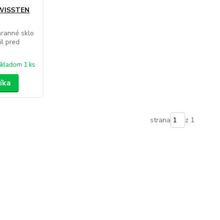
SWISSTEN
ranné sklo
il pred
kladom 1 ks
íka
strana
z 1