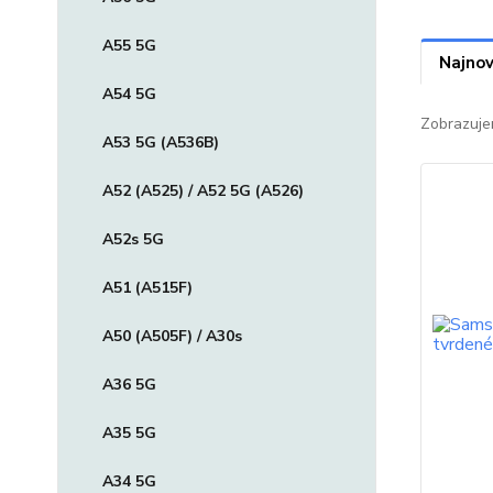
A55 5G
Najnov
A54 5G
Zobrazuje
A53 5G (A536B)
A52 (A525) / A52 5G (A526)
A52s 5G
A51 (A515F)
A50 (A505F) / A30s
A36 5G
A35 5G
A34 5G