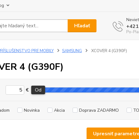
og
Neviet
Hľadať
+421
Po-Pia
PRÍSLUŠENSTVO PRE MOBILY
SAMSUNG
XCOVER 4 (G390F)
VER 4 (G390F)
€
Od
adom
Novinka
Akcia
Doprava ZADARMO
TO
Upresniť parametr