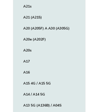
A21s
A21 (A215)
A20 (A205F) A A30 (A305G)
A20e (A202F)
A20s
A17
A16
A15 4G / A15 5G
A14 / A14 5G
A13 5G (A136B) / A04S