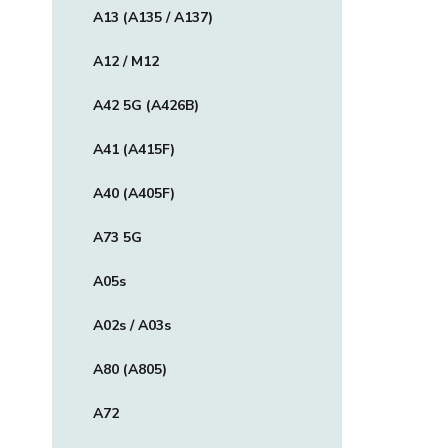
A13 (A135 / A137)
A12 / M12
A42 5G (A426B)
A41 (A415F)
A40 (A405F)
A73 5G
A05s
A02s / A03s
A80 (A805)
A72