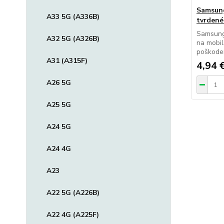
Samsung
A33 5G (A336B)
tvrdené
Samsung
A32 5G (A326B)
na mobil
poškode
A31 (A315F)
4,94 
A26 5G
A25 5G
A24 5G
A24 4G
A23
A22 5G (A226B)
A22 4G (A225F)