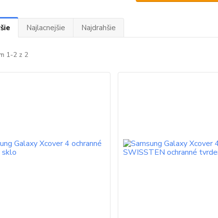
šie
Najlacnejšie
Najdrahšie
m 1-2 z 2