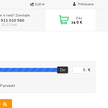
Prihlásenie
EUR
e si rady? Zavolajte.
0
ks
 911 010 560
za
0 €
, 13-17 hod.
Do
€
P produkt
e