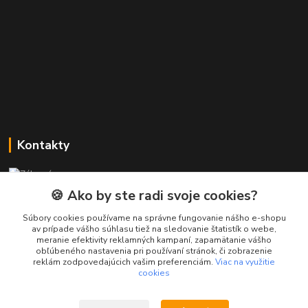
Kontakty
Zákaznícka podpora PREsmartfon.sk
+421 911 010 560
🍪 Ako by ste radi svoje cookies?
Po-Pia, 13-17 hod.
Súbory cookies používame na správne fungovanie nášho e-shopu
av prípade vášho súhlasu tiež na sledovanie štatistík o webe,
info@presmartfon.sk
meranie efektivity reklamných kampaní, zapamätanie vášho
obľúbeného nastavenia pri používaní stránok, či zobrazenie
reklám zodpovedajúcich vašim preferenciám.
Viac na využitie
cookies