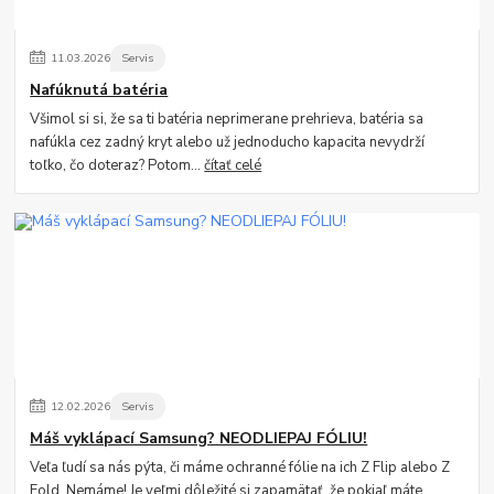
11
.
03
.
2026
Servis
Nafúknutá batéria
Všimol si si, že sa ti batéria neprimerane prehrieva, batéria sa
nafúkla cez zadný kryt alebo už jednoducho kapacita nevydrží
toľko, čo doteraz? Potom...
čítať celé
12
.
02
.
2026
Servis
Máš vyklápací Samsung? NEODLIEPAJ FÓLIU!
Veľa ľudí sa nás pýta, či máme ochranné fólie na ich Z Flip alebo Z
Fold. Nemáme! Je veľmi dôležité si zapamätať, že pokiaľ máte