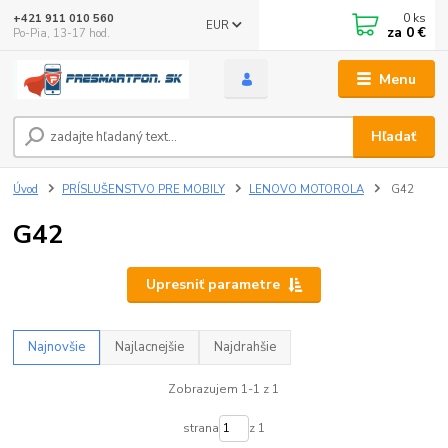
0
ks
+421 911 010 560
EUR
za
0 €
Po-Pia, 13-17 hod.
Menu
Hľadať
Úvod
PRÍSLUŠENSTVO PRE MOBILY
LENOVO MOTOROLA
G42
G42
Upresniť parametre
Najnovšie
Najlacnejšie
Najdrahšie
Zobrazujem 1-1 z 1
strana
z 1