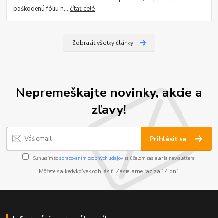
poškodenú fóliu n...
čítať celé
Zobraziť všetky články
Nepremeškajte novinky, akcie a
zľavy!
Prihlásiť sa
Súhlasím so
spracovaním osobných údajov
za účelom zasielania newslettera.
Môžete sa kedykoľvek odhlásiť. Zasielame raz za 14 dní.