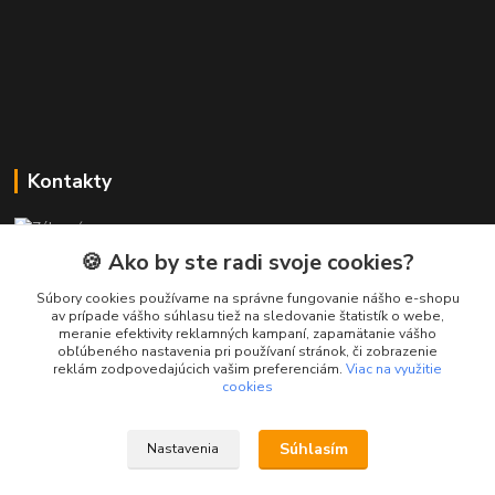
Kontakty
Zákaznícka podpora PREsmartfon.sk
+421 911 010 560
🍪 Ako by ste radi svoje cookies?
Po-Pia, 13-17 hod.
Súbory cookies používame na správne fungovanie nášho e-shopu
av prípade vášho súhlasu tiež na sledovanie štatistík o webe,
info@presmartfon.sk
meranie efektivity reklamných kampaní, zapamätanie vášho
obľúbeného nastavenia pri používaní stránok, či zobrazenie
reklám zodpovedajúcich vašim preferenciám.
Viac na využitie
cookies
Súhlasím
Nastavenia
PREsmartfon.sk