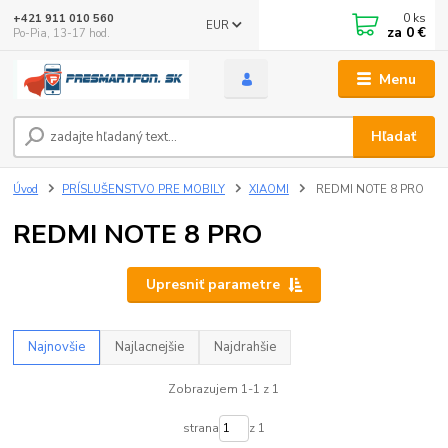
0
ks
+421 911 010 560
EUR
za
0 €
Po-Pia, 13-17 hod.
Menu
Hľadať
Úvod
PRÍSLUŠENSTVO PRE MOBILY
XIAOMI
REDMI NOTE 8 PRO
REDMI NOTE 8 PRO
Upresniť parametre
Najnovšie
Najlacnejšie
Najdrahšie
Zobrazujem 1-1 z 1
strana
z 1