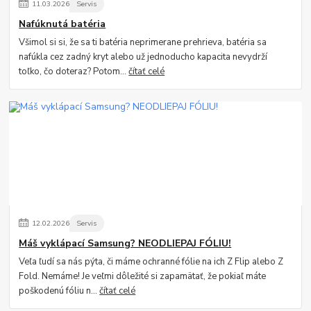
11
.
03
.
2026
Servis
Nafúknutá batéria
Všimol si si, že sa ti batéria neprimerane prehrieva, batéria sa
nafúkla cez zadný kryt alebo už jednoducho kapacita nevydrží
toľko, čo doteraz? Potom...
čítať celé
12
.
02
.
2026
Servis
Máš vyklápací Samsung? NEODLIEPAJ FÓLIU!
Veľa ľudí sa nás pýta, či máme ochranné fólie na ich Z Flip alebo Z
Fold. Nemáme! Je veľmi dôležité si zapamätať, že pokiaľ máte
poškodenú fóliu n...
čítať celé