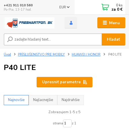
0
ks
+421 911 010 560
EUR
za
0 €
Po-Pia, 13-17 hod.
Menu
Hľadať
Úvod
PRÍSLUŠENSTVO PRE MOBILY
HUAWEI / HONOR
P40 LITE
P40 LITE
Upresniť parametre
Najnovšie
Najlacnejšie
Najdrahšie
Zobrazujem 1-5 z 5
strana
z 1