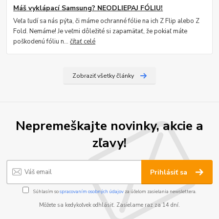
Máš vyklápací Samsung? NEODLIEPAJ FÓLIU!
Veľa ľudí sa nás pýta, či máme ochranné fólie na ich Z Flip alebo Z
Fold. Nemáme! Je veľmi dôležité si zapamätať, že pokiaľ máte
poškodenú fóliu n...
čítať celé
Zobraziť všetky články
Nepremeškajte novinky, akcie a
zľavy!
Prihlásiť sa
Súhlasím so
spracovaním osobných údajov
za účelom zasielania newslettera.
Môžete sa kedykoľvek odhlásiť. Zasielame raz za 14 dní.