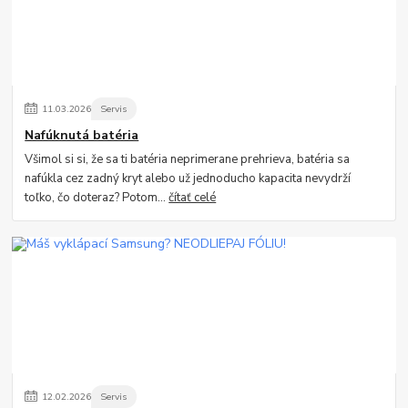
11
.
03
.
2026
Servis
Nafúknutá batéria
Všimol si si, že sa ti batéria neprimerane prehrieva, batéria sa
nafúkla cez zadný kryt alebo už jednoducho kapacita nevydrží
toľko, čo doteraz? Potom...
čítať celé
12
.
02
.
2026
Servis