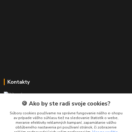
Kontakty
Zákaznícka podpora PREsmartfon.sk
+421 911 010 560
🍪 Ako by ste radi svoje cookies?
Po-Pia, 13-17 hod.
Súbory cookies používame na správne fungovanie nášho e-shopu
av prípade vášho súhlasu tiež na sledovanie štatistík o webe,
info@presmartfon.sk
meranie efektivity reklamných kampaní, zapamätanie vášho
obľúbeného nastavenia pri používaní stránok, či zobrazenie
reklám zodpovedajúcich vašim preferenciám.
Viac na využitie