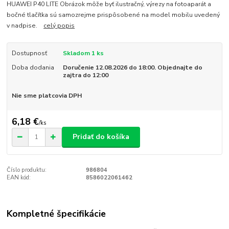
HUAWEI P40 LITE Obrázok môže byť ilustračný, výrezy na fotoaparát a
bočné tlačítka sú samozrejme prispôsobené na model mobilu uvedený
v nadpise.
celý popis
Dostupnosť
Skladom 1 ks
Doba dodania
Doručenie 12.08.2026 do 18:00. Objednajte do
zajtra do 12:00
Nie sme platcovia DPH
6,18 €
/
ks
Pridať do košíka
Číslo produktu:
986804
EAN kód:
8586022061462
Kompletné špecifikácie