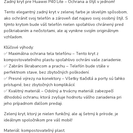
Zadný kryt pre Huawei P40 Lite – Ochrana a štýl v jednom!
Tento elegantný zadný kryt v zelenej farbe je skvelým spôsobom,
ako ochrániť svoj telefón a zároveň dať najavo svoj osobný štýl. S
týmto krytom bude váš telefón nielen spoľahlivo chránený pred
poškriabaním a nečistotami, ale aj vynikne svojím originálnym
vzhľadom.
Kľúčové výhody:
✅ Maximálna ochrana tela telefónu – Tento kryt z
kompostovateľného plastu spoľahlivo ochráni vaše zariadenie.
✅ Zabráni škrabancom a prachu – Telefón bude stále v
perfektnom stave, bez zbytočných poškodení.
✅ Presné výrezy na konektory – Všetky tlačidlá a porty sú ľahko
prístupné, bez zbytočných komplikácií.
✅ Kvalitný materiál – Odolný a trvácny materiál zabezpečí
dlhodobú ochranu, ktorá zvyšuje hodnotu vášho zariadenia pri
jeho prípadnom ďalšom predaji.
Zelený kryt, ktorý je nielen funkčný, ale aj šetrný k prírode, je
ideálnym spoločníkom pre váš mobil!
Materiál: kompostovateľný plast.