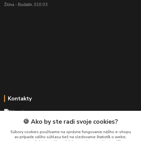
Žilina - Budatín, 010 03
Kontakty
Zákaznícka podpora PREsmartfon.sk
+421 911 010 560
🍪 Ako by ste radi svoje cookies?
Po-Pia, 13-17 hod.
Súbory cookies používame na správne fungovanie nášho e-shopu
av prípade vášho súhlasu tiež na sledovanie štatistík o webe,
info@presmartfon.sk