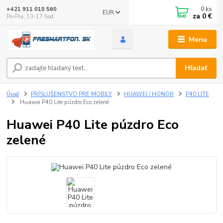
0
ks
+421 911 010 560
EUR
za
0 €
Po-Pia, 13-17 hod.
Menu
Hľadať
Úvod
PRÍSLUŠENSTVO PRE MOBILY
HUAWEI / HONOR
P40 LITE
Huawei P40 Lite púzdro Eco zelené
Huawei P40 Lite púzdro Eco
zelené