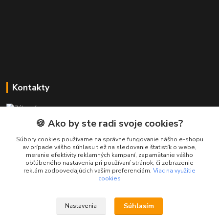
Kontakty
Zákaznícka podpora PREsmartfon.sk
+421 911 010 560
🍪 Ako by ste radi svoje cookies?
Po-Pia, 13-17 hod.
Súbory cookies používame na správne fungovanie nášho e-shopu
av prípade vášho súhlasu tiež na sledovanie štatistík o webe,
info@presmartfon.sk
meranie efektivity reklamných kampaní, zapamätanie vášho
obľúbeného nastavenia pri používaní stránok, či zobrazenie
reklám zodpovedajúcich vašim preferenciám.
Viac na využitie
cookies
Súhlasím
Nastavenia