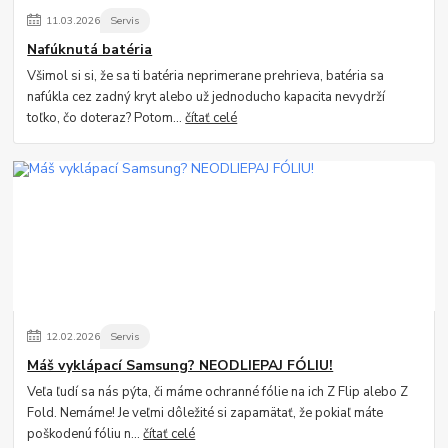
11
.
03
.
2026
Servis
Nafúknutá batéria
Všimol si si, že sa ti batéria neprimerane prehrieva, batéria sa
nafúkla cez zadný kryt alebo už jednoducho kapacita nevydrží
toľko, čo doteraz? Potom...
čítať celé
12
.
02
.
2026
Servis
Máš vyklápací Samsung? NEODLIEPAJ FÓLIU!
Veľa ľudí sa nás pýta, či máme ochranné fólie na ich Z Flip alebo Z
Fold. Nemáme! Je veľmi dôležité si zapamätať, že pokiaľ máte
poškodenú fóliu n...
čítať celé