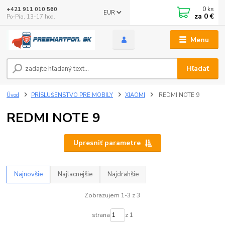
0
ks
+421 911 010 560
EUR
za
0 €
Po-Pia, 13-17 hod.
Menu
Hľadať
Úvod
PRÍSLUŠENSTVO PRE MOBILY
XIAOMI
REDMI NOTE 9
REDMI NOTE 9
Upresniť parametre
Najnovšie
Najlacnejšie
Najdrahšie
Zobrazujem 1-3 z 3
strana
z 1