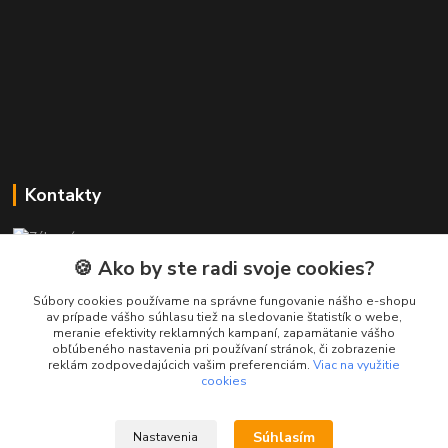
Kontakty
Zákaznícka podpora PREsmartfon.sk
+421 911 010 560
🍪 Ako by ste radi svoje cookies?
Po-Pia, 13-17 hod.
Súbory cookies používame na správne fungovanie nášho e-shopu
av prípade vášho súhlasu tiež na sledovanie štatistík o webe,
info@presmartfon.sk
meranie efektivity reklamných kampaní, zapamätanie vášho
obľúbeného nastavenia pri používaní stránok, či zobrazenie
reklám zodpovedajúcich vašim preferenciám.
Viac na využitie
cookies
Súhlasím
Nastavenia