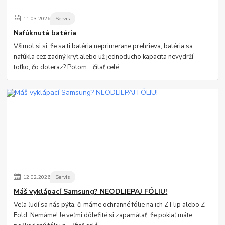
11
.
03
.
2026
Servis
Nafúknutá batéria
Všimol si si, že sa ti batéria neprimerane prehrieva, batéria sa
nafúkla cez zadný kryt alebo už jednoducho kapacita nevydrží
toľko, čo doteraz? Potom...
čítať celé
12
.
02
.
2026
Servis
Máš vyklápací Samsung? NEODLIEPAJ FÓLIU!
Veľa ľudí sa nás pýta, či máme ochranné fólie na ich Z Flip alebo Z
Fold. Nemáme! Je veľmi dôležité si zapamätať, že pokiaľ máte