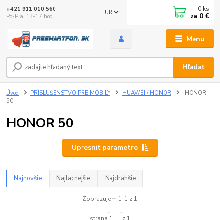
0
ks
+421 911 010 560
EUR
za
0 €
Po-Pia, 13-17 hod.
Menu
Hľadať
Úvod
PRÍSLUŠENSTVO PRE MOBILY
HUAWEI / HONOR
HONOR
50
HONOR 50
Upresniť parametre
Najnovšie
Najlacnejšie
Najdrahšie
Zobrazujem 1-1 z 1
strana
z 1