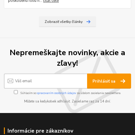
poškodenú fóliu n...
čítať celé
Zobraziť všetky články
Nepremeškajte novinky, akcie a
zľavy!
Prihlásiť sa
Súhlasím so
spracovaním osobných údajov
za účelom zasielania newslettera.
Môžete sa kedykoľvek odhlásiť. Zasielame raz za 14 dní.
Informácie pre zákazníkov