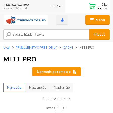
0
ks
+421 911 010 560
EUR
za
0 €
Po-Pia, 13-17 hod.
Menu
Hľadať
Úvod
PRÍSLUŠENSTVO PRE MOBILY
XIAOMI
MI 11 PRO
MI 11 PRO
Upresniť parametre
Najnovšie
Najlacnejšie
Najdrahšie
Zobrazujem 1-2 z 2
strana
z 1