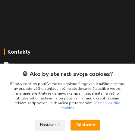
Kontakty
Zákaznícka podpora PREsmartfon.sk
+421 911 010 560
🍪 Ako by ste radi svoje cookies?
Po-Pia, 13-17 hod.
Súbory cookies používame na správne fungovanie nášho e-shopu
av prípade vášho súhlasu tiež na sledovanie štatistík o webe,
info@presmartfon.sk
meranie efektivity reklamných kampaní, zapamätanie vášho
obľúbeného nastavenia pri používaní stránok, či zobrazenie
reklám zodpovedajúcich vašim preferenciám.
Viac na využitie
cookies
Súhlasím
Nastavenia
PREsmartfon.sk