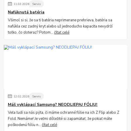
11
.
03
.
2026
Servis
Nafúknutá batéria
Všimol si si, že sa ti batéria neprimerane prehrieva, batéria sa
nafúkla cez zadný kryt alebo už jednoducho kapacita nevydrží
toľko, čo doteraz? Potom...
čítať celé
12
.
02
.
2026
Servis
Máš vyklápací Samsung? NEODLIEPAJ FÓLIU!
Veľa ľudí sa nás pýta, či máme ochranné fólie na ich Z Flip alebo Z
Fold. Nemáme! Je veľmi dôležité si zapamätať, že pokiaľ máte
poškodenú fóliu n...
čítať celé