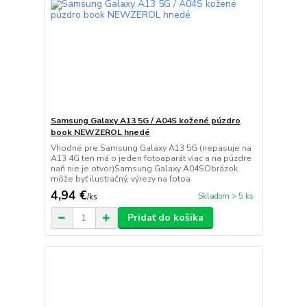
Samsung Galaxy A13 5G / A04S kožené púzdro
book NEWZEROL hnedé
Vhodné pre:Samsung Galaxy A13 5G (nepasuje na
A13 4G ten má o jeden fotoaparát viac a na púzdre
naň nie je otvor)Samsung Galaxy A04SObrázok
môže byť ilustračný, výrezy na fotoa
4,94 €
Skladom > 5 ks
/
ks
Pridať do košíka