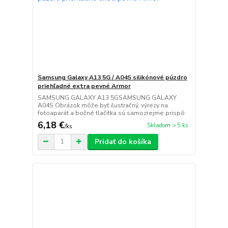
Samsung Galaxy A13 5G / A04S silikónové púzdro
priehľadné extra pevné Armor
SAMSUNG GALAXY A13 5GSAMSUNG GALAXY
A04S Obrázok môže byť ilustračný, výrezy na
fotoaparát a bočné tlačítka sú samozrejme prispô
6,18 €
Skladom > 5 ks
/
ks
Pridať do košíka