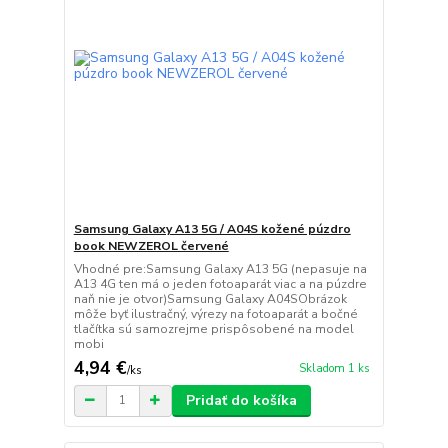
Samsung Galaxy A13 5G / A04S kožené púzdro
book NEWZEROL červené
Vhodné pre:Samsung Galaxy A13 5G (nepasuje na
A13 4G ten má o jeden fotoaparát viac a na púzdre
naň nie je otvor)Samsung Galaxy A04SObrázok
môže byť ilustračný, výrezy na fotoaparát a bočné
tlačítka sú samozrejme prispôsobené na model
mobi
4,94 €
Skladom 1 ks
/
ks
Pridať do košíka