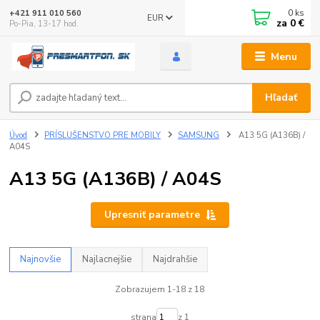
0
ks
+421 911 010 560
EUR
za
0 €
Po-Pia, 13-17 hod.
Menu
Hľadať
Úvod
PRÍSLUŠENSTVO PRE MOBILY
SAMSUNG
A13 5G (A136B) /
A04S
A13 5G (A136B) / A04S
Upresniť parametre
Najnovšie
Najlacnejšie
Najdrahšie
Zobrazujem 1-18 z 18
strana
z 1