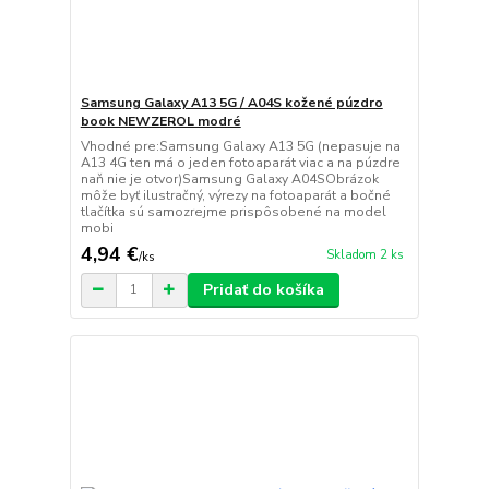
Samsung Galaxy A13 5G / A04S kožené púzdro
book NEWZEROL modré
Vhodné pre:Samsung Galaxy A13 5G (nepasuje na
A13 4G ten má o jeden fotoaparát viac a na púzdre
naň nie je otvor)Samsung Galaxy A04SObrázok
môže byť ilustračný, výrezy na fotoaparát a bočné
tlačítka sú samozrejme prispôsobené na model
mobi
4,94 €
Skladom 2 ks
/
ks
Pridať do košíka