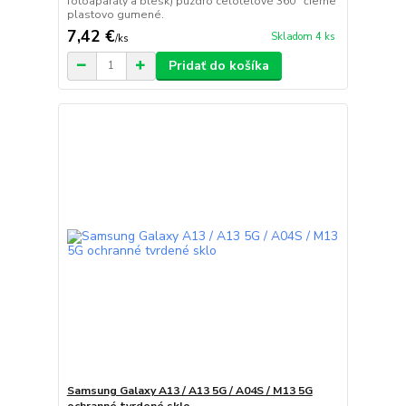
fotoaparáty a blesk) púzdro celotelové 360° čierne
plastovo gumené.
7,42 €
Skladom 4 ks
/
ks
Pridať do košíka
Samsung Galaxy A13 / A13 5G / A04S / M13 5G