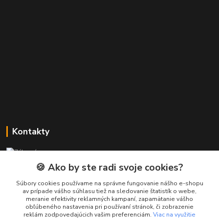
Kontakty
Zákaznícka podpora PREsmartfon.sk
+421 911 010 560
🍪 Ako by ste radi svoje cookies?
Po-Pia, 13-17 hod.
Súbory cookies používame na správne fungovanie nášho e-shopu
av prípade vášho súhlasu tiež na sledovanie štatistík o webe,
info@presmartfon.sk
meranie efektivity reklamných kampaní, zapamätanie vášho
obľúbeného nastavenia pri používaní stránok, či zobrazenie
reklám zodpovedajúcich vašim preferenciám.
Viac na využitie