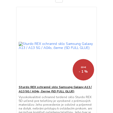
10 €
- 1 %
Sturdo REX ochranné sklo Samsung Galaxy A13 /
A13 5G / A04s, čierne (5D FULL GLUE)
Vysokokvalitné ochranné tvrdené sklo Sturdo REX
5D určené pre telefóny je vyrobené z prémiových
materiálov. Jeho prevedenie je odolné a príjemné
na dotyk, nebráni prístupu k ovládacím prvkom, ani
neznižuje komfort ovládania telefónu. Jeho tvar je