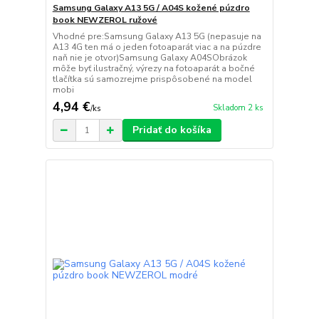
Samsung Galaxy A13 5G / A04S kožené púzdro
book NEWZEROL ružové
Vhodné pre:Samsung Galaxy A13 5G (nepasuje na
A13 4G ten má o jeden fotoaparát viac a na púzdre
naň nie je otvor)Samsung Galaxy A04SObrázok
môže byť ilustračný, výrezy na fotoaparát a bočné
tlačítka sú samozrejme prispôsobené na model
mobi
4,94 €
Skladom 2 ks
/
ks
Pridať do košíka