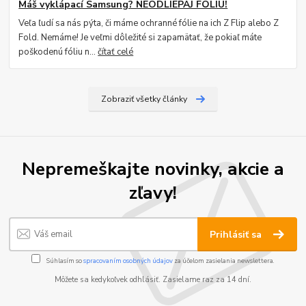
Máš vyklápací Samsung? NEODLIEPAJ FÓLIU!
Veľa ľudí sa nás pýta, či máme ochranné fólie na ich Z Flip alebo Z
Fold. Nemáme! Je veľmi dôležité si zapamätať, že pokiaľ máte
poškodenú fóliu n...
čítať celé
Zobraziť všetky články
Nepremeškajte novinky, akcie a
zľavy!
Prihlásiť sa
Súhlasím so
spracovaním osobných údajov
za účelom zasielania newslettera.
Môžete sa kedykoľvek odhlásiť. Zasielame raz za 14 dní.