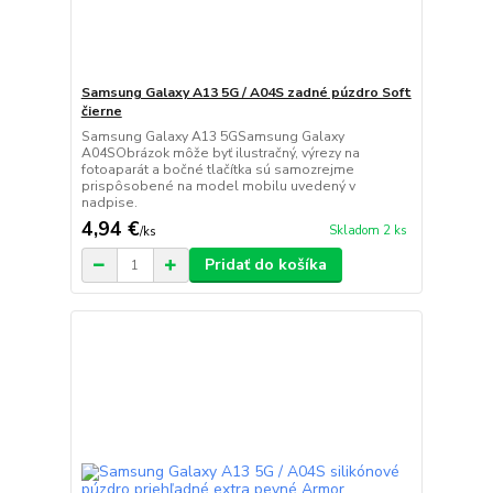
Samsung Galaxy A13 5G / A04S zadné púzdro Soft
čierne
Samsung Galaxy A13 5GSamsung Galaxy
A04SObrázok môže byť ilustračný, výrezy na
fotoaparát a bočné tlačítka sú samozrejme
prispôsobené na model mobilu uvedený v
nadpise.
4,94 €
Skladom 2 ks
/
ks
Pridať do košíka