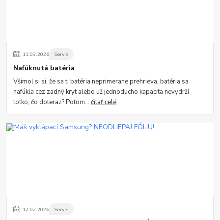
11
.
03
.
2026
Servis
Nafúknutá batéria
Všimol si si, že sa ti batéria neprimerane prehrieva, batéria sa
nafúkla cez zadný kryt alebo už jednoducho kapacita nevydrží
toľko, čo doteraz? Potom...
čítať celé
12
.
02
.
2026
Servis