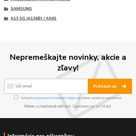
SAMSUNG
A13 5G (A136B) / A04S
Nepremeškajte novinky, akcie a
zľavy!
Prihlásiť sa
Súhlasím so
spracovaním osobných údajov
za účelom zasielania newslettera.
Môžete sa kedykoľvek odhlásiť. Zasielame raz za 14 dní.
Informácie pre zákazníkov