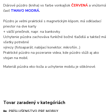
Diárové púzdro (kniha) vo farbe vonkajšok
ČERVENÁ
a vnútorná
časť
TMAVO MODRÁ
.
Púzdro je veľmi praktické s magnetickým klipom, má odkladací
priestor na dve karty
+ väčší priečinok, napr. na bankovky.
Uchytenie púzdra zachováva funkčné bočné tlačidlá a taktiež má
všetky potrebné
výrezy (fotoaparát, nabíjací konektor, mikrofón...)
Praktické púzdro na pozeranie videa, kde púzdro slúži aj ako
stojan na mobil.
Materiál púzdra eko-koža a uchytenie mobilu je silikónové.
Tovar zaradený v kategóriách
PRÍSLUŠENSTVO PRE MOBILY