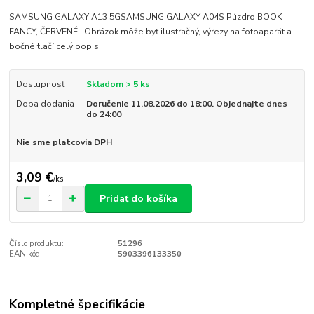
SAMSUNG GALAXY A13 5GSAMSUNG GALAXY A04S Púzdro BOOK
FANCY, ČERVENÉ. Obrázok môže byť ilustračný, výrezy na fotoaparát a
bočné tlačí
celý popis
Dostupnosť
Skladom > 5 ks
Doba dodania
Doručenie 11.08.2026 do 18:00. Objednajte dnes
do 24:00
Nie sme platcovia DPH
3,09 €
/
ks
Pridať do košíka
Číslo produktu:
51296
EAN kód:
5903396133350
Kompletné špecifikácie