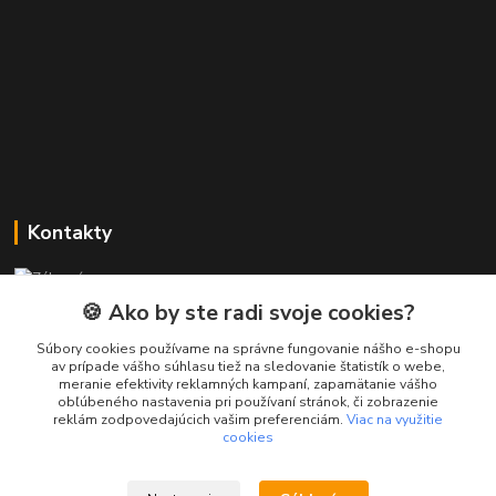
Kontakty
Zákaznícka podpora PREsmartfon.sk
+421 911 010 560
🍪 Ako by ste radi svoje cookies?
Po-Pia, 13-17 hod.
Súbory cookies používame na správne fungovanie nášho e-shopu
av prípade vášho súhlasu tiež na sledovanie štatistík o webe,
info@presmartfon.sk
meranie efektivity reklamných kampaní, zapamätanie vášho
obľúbeného nastavenia pri používaní stránok, či zobrazenie
reklám zodpovedajúcich vašim preferenciám.
Viac na využitie
cookies