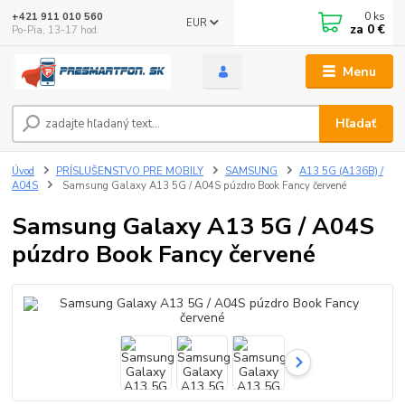
0
ks
+421 911 010 560
EUR
za
0 €
Po-Pia, 13-17 hod.
Menu
Hľadať
Úvod
PRÍSLUŠENSTVO PRE MOBILY
SAMSUNG
A13 5G (A136B) /
A04S
Samsung Galaxy A13 5G / A04S púzdro Book Fancy červené
Samsung Galaxy A13 5G / A04S
púzdro Book Fancy červené