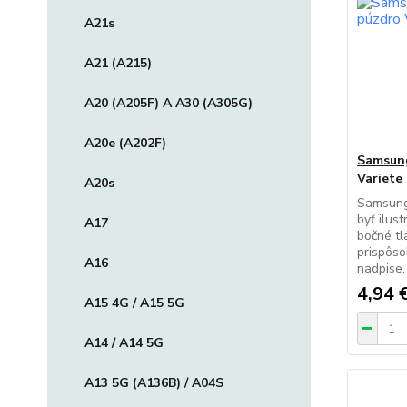
A21s
A21 (A215)
A20 (A205F) A A30 (A305G)
A20e (A202F)
Samsung
Variete
A20s
Samsung
byť ilus
A17
bočné tl
prispôs
A16
nadpise
4,94 
A15 4G / A15 5G
A14 / A14 5G
A13 5G (A136B) / A04S