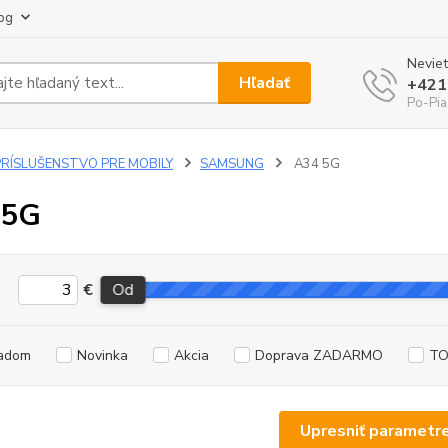
og
Neviet
Hľadať
+421
Po-Pia
PRÍSLUŠENSTVO PRE MOBILY
SAMSUNG
A34 5G
 5G
€
Od
adom
Novinka
Akcia
Doprava ZADARMO
TO
Upresniť parametr