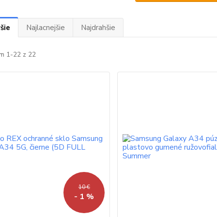
šie
Najlacnejšie
Najdrahšie
m 1-22 z 22
10 €
- 1 %