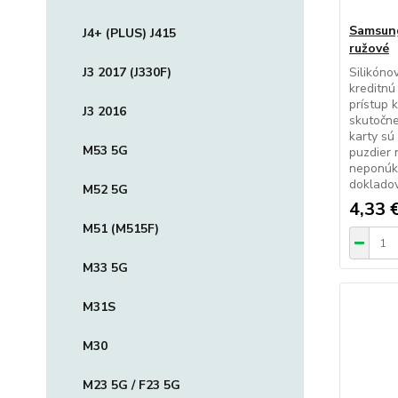
Samsung
J4+ (PLUS) J415
ružové
J3 2017 (J330F)
Silikóno
kreditnú
prístup k
J3 2016
skutočne
karty sú
M53 5G
puzdier 
neponúka
dokladov
M52 5G
4,33 
M51 (M515F)
M33 5G
M31S
M30
M23 5G / F23 5G