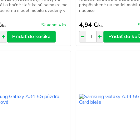
át a bočné tlačítka sú samozrejme
prispôsobené na model mobilu
obené na model mobilu uvedený v
nadpise.
.
€
4,94 €
Skladom 4 ks
S
/
ks
/
ks
Pridať do košíka
Pridať do koš