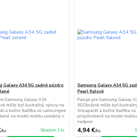
 Galaxy A34 5G zadné púzdro
Samsung Galaxy A34 5G zad
elené
Pearl fialové
pre:Samsung Galaxy A34
Pasuje pre:Samsung Galaxy A
k môže byť ilustračný, výrezy na
5GObrázok môže byť ilustračný
át a bočné tlačítka sú samozrejme
fotoaparát a bočné tlačítka s
obené na model mobilu uvedený v
prispôsobené na model mobilu
.
nadpise.
€
4,94 €
Skladom 2 ks
S
/
ks
/
ks