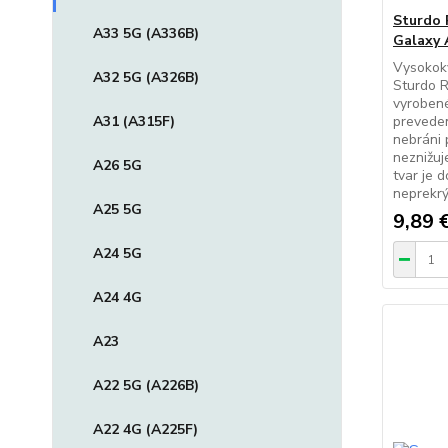
Sturdo 
A33 5G (A336B)
Galaxy 
Vysokokv
A32 5G (A326B)
Sturdo R
vyrobené
A31 (A315F)
preveden
nebráni 
neznižuj
A26 5G
tvar je 
neprekr
A25 5G
9,89 
A24 5G
A24 4G
A23
A22 5G (A226B)
A22 4G (A225F)