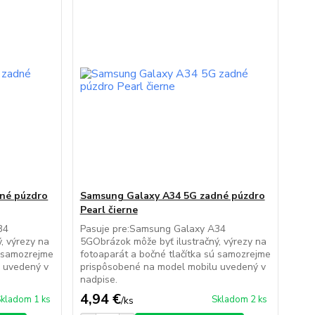
né púzdro
Samsung Galaxy A34 5G zadné púzdro
Pearl čierne
34
Pasuje pre:Samsung Galaxy A34
, výrezy na
5GObrázok môže byť ilustračný, výrezy na
ú samozrejme
fotoaparát a bočné tlačítka sú samozrejme
 uvedený v
prispôsobené na model mobilu uvedený v
nadpise.
4,94 €
kladom 1 ks
Skladom 2 ks
/
ks