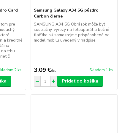
dro Card
Samsung Galaxy A34 5G púzdro
Carbon čierne
stom pre
SAMSUNG A34 5G Obrázok môže byť
dnoduchý
ilustračný, výrezy na fotoaparát a bočné
 ktoré
tlačítka sú samozrejme prispôsobené na
n a kreditné
model mobilu uvedený v nadpise.
čšina
 na trhu
iet či
3,09 €
kladom 2 ks
Skladom 1 ks
/
ks
íka
Pridať do košíka