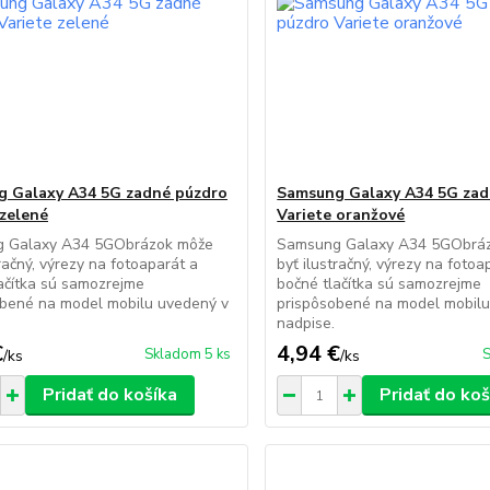
 Galaxy A34 5G zadné púzdro
Samsung Galaxy A34 5G zad
 zelené
Variete oranžové
 Galaxy A34 5GObrázok môže
Samsung Galaxy A34 5GObrá
tračný, výrezy na fotoaparát a
byť ilustračný, výrezy na fotoa
ačítka sú samozrejme
bočné tlačítka sú samozrejme
obené na model mobilu uvedený v
prispôsobené na model mobilu
.
nadpise.
€
4,94 €
Skladom 5 ks
S
/
ks
/
ks
Pridať do košíka
Pridať do koš