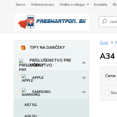
Servis
Vrátenie tovaru
Všetko o nákupe
Kontakty
Bl
Úvod
TIPY NA DARČEKY
A34
PRÍSLUŠENSTVO PRE
MOBILY
Cena:
APPLE
SAMSUNG
Skl
A57 5G
A56 5G