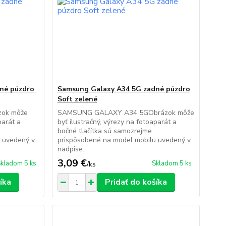
né púzdro
Samsung Galaxy A34 5G zadné púzdro
Soft zelené
zok môže
SAMSUNG GALAXY A34 5GObrázok môže
parát a
byť ilustračný, výrezy na fotoaparát a
bočné tlačítka sú samozrejme
 uvedený v
prispôsobené na model mobilu uvedený v
nadpise.
3,09 €
kladom 5 ks
Skladom 5 ks
/
ks
íka
Pridať do košíka