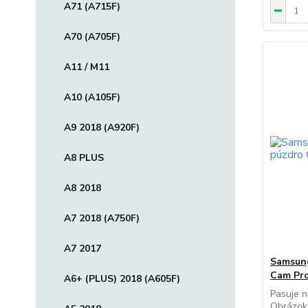
A71 (A715F)
A70 (A705F)
A11 / M11
A10 (A105F)
A9 2018 (A920F)
A8 PLUS
A8 2018
A7 2018 (A750F)
A7 2017
Samsung
Cam Pro
A6+ (PLUS) 2018 (A605F)
Pasuje 
Obrázok 