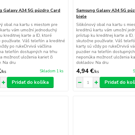
 Galaxy A34 5G púzdro Card
Samsung Galaxy A34 5G púz
biele
vý obal na kartu s miestom pre
Silikónový obal na kartu s mie
 kartu vám umožní jednoduchý
kreditnú kartu vám umožní je
u kreditnej karte a ID, ktoré
prístup ku kreditnej karte a ID,
 používate. Váš telefón a kreditné
skutočne používate. Váš telefó
 vždy po rukeDrvivá väčšina
karty sú vždy po rukeDrvivá vä
na telefón dostupných na trhu
puzdier na telefón dostupných
 možnosť uloženia kariet či
neponúka možnosť uloženia kar
. Na dru
dokladov. Na dru
€
4,94 €
Skladom 1 ks
S
/
ks
/
ks
Pridať do košíka
Pridať do koš