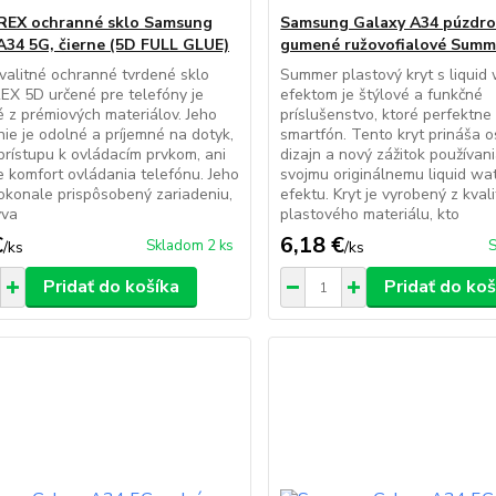
REX ochranné sklo Samsung
Samsung Galaxy A34 púzdro
A34 5G, čierne (5D FULL GLUE)
gumené ružovofialové Summ
alitné ochranné tvrdené sklo
Summer plastový kryt s liquid 
EX 5D určené pre telefóny je
efektom je štýlové a funkčné
 z prémiových materiálov. Jeho
príslušenstvo, ktoré perfektne
ie je odolné a príjemné na dotyk,
smartfón. Tento kryt prináša o
prístupu k ovládacím prvkom, ani
dizajn a nový zážitok používan
e komfort ovládania telefónu. Jeho
svojmu originálnemu liquid wat
dokonale prispôsobený zariadeniu,
efektu. Kryt je vyrobený z kval
ýva
plastového materiálu, kto
€
6,18 €
Skladom 2 ks
S
/
ks
/
ks
Pridať do košíka
Pridať do koš