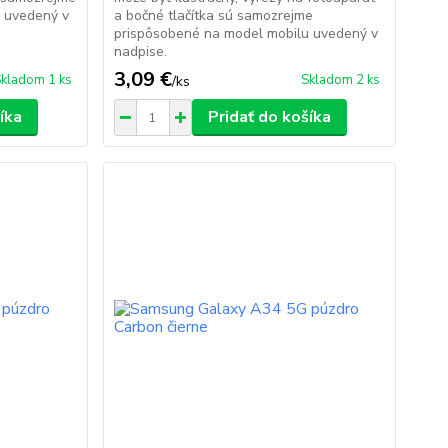
 uvedený v
a bočné tlačítka sú samozrejme
prispôsobené na model mobilu uvedený v
nadpise.
3,09 €
kladom 1 ks
Skladom 2 ks
/
ks
íka
Pridať do košíka