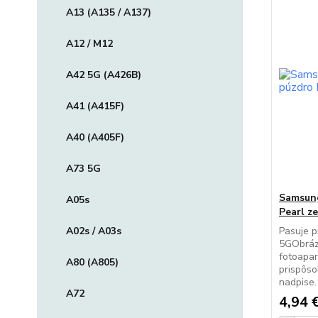
A13 (A135 / A137)
A12 / M12
A42 5G (A426B)
A41 (A415F)
A40 (A405F)
A73 5G
Samsung
A05s
Pearl z
A02s / A03s
Pasuje 
5GObrázo
fotoapar
A80 (A805)
prispôs
nadpise
A72
4,94 