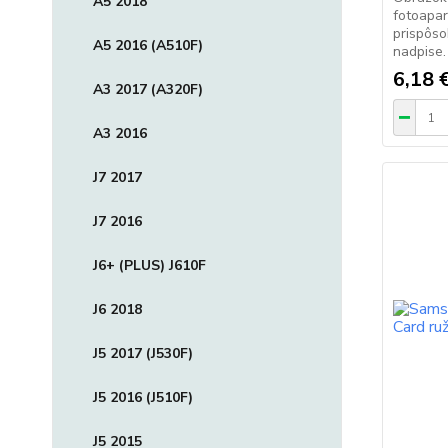
A5 2018
fotoapar
prispôs
A5 2016 (A510F)
nadpise
6,18 
A3 2017 (A320F)
A3 2016
J7 2017
J7 2016
J6+ (PLUS) J610F
J6 2018
J5 2017 (J530F)
J5 2016 (J510F)
J5 2015