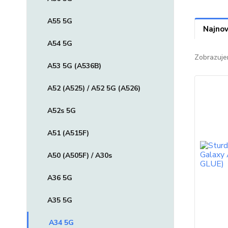
A55 5G
Najnov
A54 5G
Zobrazuje
A53 5G (A536B)
A52 (A525) / A52 5G (A526)
A52s 5G
A51 (A515F)
A50 (A505F) / A30s
A36 5G
A35 5G
A34 5G