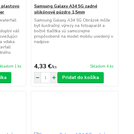
 plastovo
Samsung Galaxy A34 5G zadné
er
silikónové púzdro 1,5mm
waterfall
Samsung Galaxy A34 5G Obrázok môže
byť ilustračný, výrezy na fotoaparát a
 doplní váš
bočné tlačítka sú samozrejme
sviežujúci
prispôsobené na model mobilu uvedený v
ia vďaka
nadpise.
erfall
itného
4,33 €
kladom 1 ks
Skladom 4 ks
/
ks
íka
Pridať do košíka