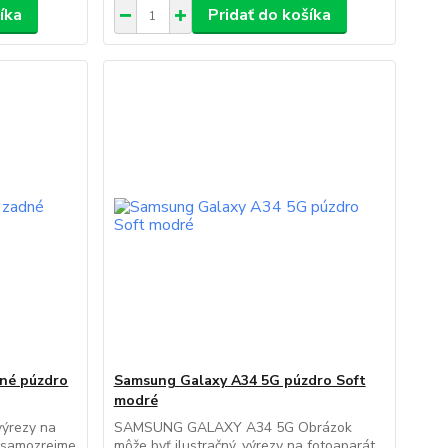
íka
Pridať do košíka
né púzdro
Samsung Galaxy A34 5G púzdro Soft
modré
výrezy na
SAMSUNG GALAXY A34 5G Obrázok
ú samozrejme
môže byť ilustračný, výrezy na fotoaparát