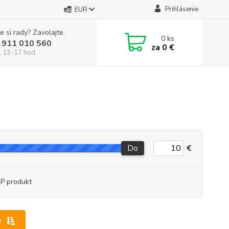
Prihlásenie
EUR
e si rady? Zavolajte.
0
ks
 911 010 560
za
0 €
, 13-17 hod.
Do
€
P produkt
e