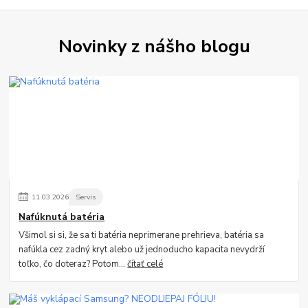
Novinky z nášho blogu
11
.
03
.
2026
Servis
Nafúknutá batéria
Všimol si si, že sa ti batéria neprimerane prehrieva, batéria sa
nafúkla cez zadný kryt alebo už jednoducho kapacita nevydrží
toľko, čo doteraz? Potom...
čítať celé