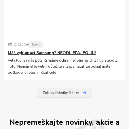
12
.
02
.
2026
Servis
Máš vyklápací Samsung? NEODLIEPAJ FÓLIU!
Veľa ľudí sa nás pýta, či máme ochranné fólie na ich Z Flip alebo Z
Fold. Nemáme! Je veľmi dôležité si zapamätať, že pokiaľ máte
poškodenú fóliu n...
čítať celé
Zobraziť všetky články
Nepremeškajte novinky, akcie a