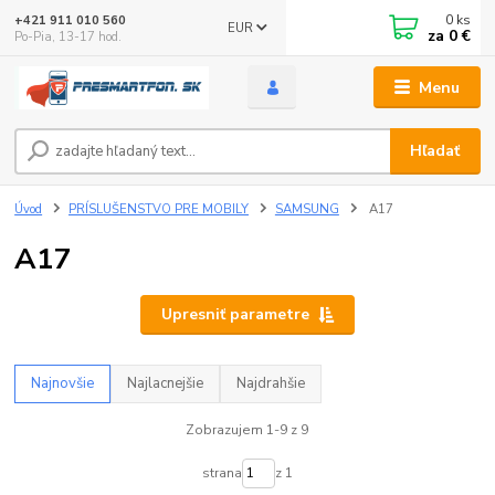
0
ks
+421 911 010 560
EUR
za
0 €
Po-Pia, 13-17 hod.
Menu
Hľadať
Úvod
PRÍSLUŠENSTVO PRE MOBILY
SAMSUNG
A17
A17
Upresniť parametre
Najnovšie
Najlacnejšie
Najdrahšie
Zobrazujem 1-9 z 9
strana
z 1