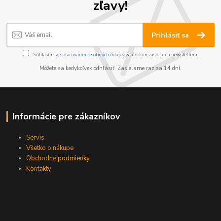
zľavy!
Prihlásiť sa
Súhlasím so
spracovaním osobných údajov
za účelom zasielania newslettera.
Môžete sa kedykoľvek odhlásiť. Zasielame raz za 14 dní.
Informácie pre zákazníkov
Servis
Všetko o nákupe
Obchodné podmienky
Kontakty