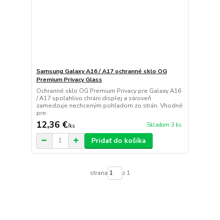
Samsung Galaxy A16 / A17 ochranné sklo OG
Premium Privacy Glass
Ochranné sklo OG Premium Privacy pre Galaxy A16
/ A17 spoľahlivo chráni displej a zároveň
zamedzuje nechceným pohľadom zo strán. Vhodné
pre:
12,36 €
Skladom 3 ks
/
ks
Pridať do košíka
strana
z 1