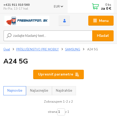
0
ks
+421 911 010 560
EUR
za
0 €
Po-Pia, 13-17 hod.
Menu
Hľadať
Úvod
PRÍSLUŠENSTVO PRE MOBILY
SAMSUNG
A24 5G
A24 5G
Upresniť parametre
Najnovšie
Najlacnejšie
Najdrahšie
Zobrazujem 1-2 z 2
strana
z 1