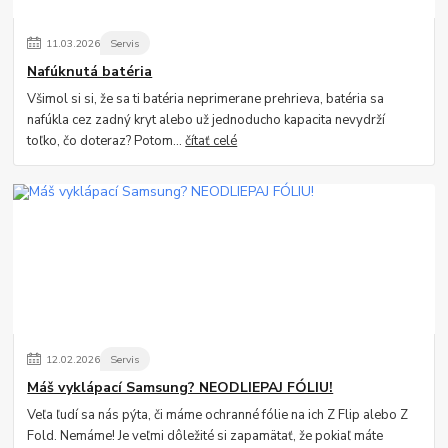
11
.
03
.
2026
Servis
Nafúknutá batéria
Všimol si si, že sa ti batéria neprimerane prehrieva, batéria sa
nafúkla cez zadný kryt alebo už jednoducho kapacita nevydrží
toľko, čo doteraz? Potom...
čítať celé
12
.
02
.
2026
Servis
Máš vyklápací Samsung? NEODLIEPAJ FÓLIU!
Veľa ľudí sa nás pýta, či máme ochranné fólie na ich Z Flip alebo Z
Fold. Nemáme! Je veľmi dôležité si zapamätať, že pokiaľ máte