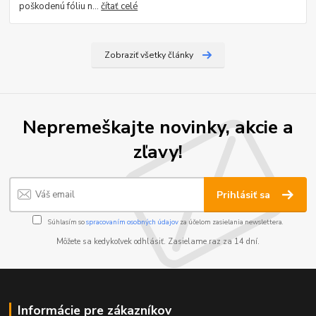
poškodenú fóliu n...
čítať celé
Zobraziť všetky články
Nepremeškajte novinky, akcie a
zľavy!
Prihlásiť sa
Súhlasím so
spracovaním osobných údajov
za účelom zasielania newslettera.
Môžete sa kedykoľvek odhlásiť. Zasielame raz za 14 dní.
Informácie pre zákazníkov